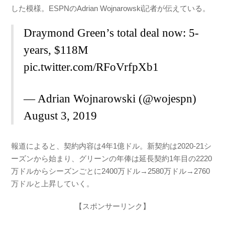
e
er
n
した模様。ESPNのAdrian Wojnarowski記者が伝えている。
b
ot
Draymond Green’s total deal now: 5-
o
e
years, $118M
o
pic.twitter.com/RFoVrfpXb1
k
— Adrian Wojnarowski (@wojespn)
August 3, 2019
報道によると、契約内容は4年1億ドル。新契約は2020-21シ
ーズンから始まり、グリーンの年俸は延長契約1年目の2220
万ドルからシーズンごとに2400万ドル→2580万ドル→2760
万ドルと上昇していく。
【スポンサーリンク】