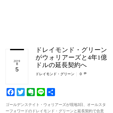
ドレイモンド・グリーン
がウォリアーズと4年1億
2019
ドルの延長契約へ
8
5
ドレイモンド・グリーン
0
F
T
E
Li
共
a
wi
v
n
有
ゴールデンステイト・ウォリアーズが現地3日、オールスタ
c
tt
er
e
ーフォワードのドレイモンド・グリーンと延長契約で合意