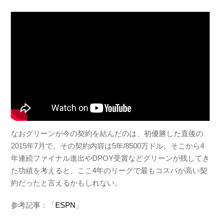
なおグリーンが今の契約を結んだのは、初優勝した直後の
2015年7月で、その契約内容は5年/8500万ドル。そこから4
年連続ファイナル進出やDPOY受賞などグリーンが残してき
た功績を考えると、ここ4年のリーグで最もコスパが高い契
約だったと言えるかもしれない。
参考記事：「
ESPN
」