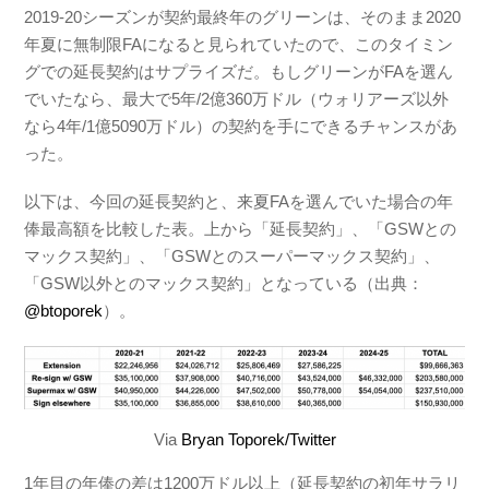
2019-20シーズンが契約最終年のグリーンは、そのまま2020
年夏に無制限FAになると見られていたので、このタイミン
グでの延長契約はサプライズだ。もしグリーンがFAを選ん
でいたなら、最大で5年/2億360万ドル（ウォリアーズ以外
なら4年/1億5090万ドル）の契約を手にできるチャンスがあ
った。
以下は、今回の延長契約と、来夏FAを選んでいた場合の年
俸最高額を比較した表。上から「延長契約」、「GSWとの
マックス契約」、「GSWとのスーパーマックス契約」、
「GSW以外とのマックス契約」となっている（出典：
@btoporek
）。
Via
Bryan Toporek/Twitter
1年目の年俸の差は1200万ドル以上（延長契約の初年サラリ