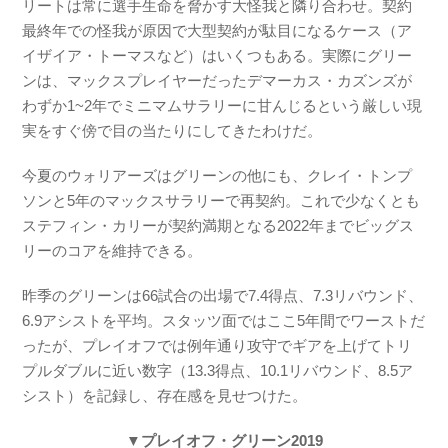
リートは常に選手生命を脅かす大怪我と隣り合わせ。契約
最終年での怪我が原因で大型契約が駄目になるケース（ア
イザイア・トーマスなど）はいくつもある。実際にグリー
ンは、マックスプレイヤーだったデマーカス・カズンズが
わずか1~2年でミニマムサラリーに甘んじるという厳しい現
実をすぐ傍で目の当たりにしてきたわけだ。
今夏のウォリアーズはグリーンの他にも、クレイ・トンプ
ソンと5年のマックスサラリーで再契約。これで少なくとも
ステフィン・カリーが契約満期となる2022年までビッグス
リーのコアを維持できる。
昨季のグリーンは66試合の出場で7.4得点、7.3リバウンド、
6.9アシストを平均。スタッツ面ではここ5年間でワーストだ
ったが、プレイオフでは例年通り攻守でギアを上げてトリ
プルダブルに近い数字（13.3得点、10.1リバウンド、8.5ア
シスト）を記録し、存在感を見せつけた。
▼プレイオフ・グリーン2019