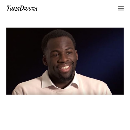
TunaDrama