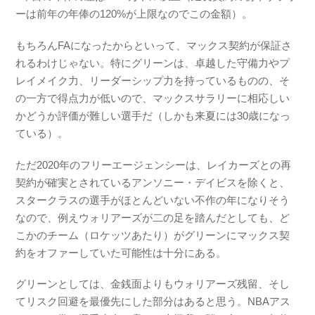
ーは前年の年俸の120%が上限なのでこの金額）。
もちろんFAになったからといって、マックス契約が保証さ
れるわけじゃない。特にグリーンは、卓越した守備力やプ
レイメイク力、リーダーシップ力を持っているものの、そ
の一方で得点力が低いので、マックスサラリーに相応しい
かどうか評価が難しい選手だ（しかも来夏には30歳になっ
ている）。
ただ2020年のフリーエージェンシーは、レイカーズとの再
契約が確実とされているアンソニー・デイビスを除くと、
スタークラスの選手がほとんどいない不作の年になりそう
なので、例えウォリアーズが二の足を踏んだとしても、ど
こかのチーム（ロケッツあたり）がグリーンにマックス契
約をオファーしていた可能性は十分にある。
グリーンとしては、金銭面よりもウォリアーズ残留、そし
てリスク回避を最優先にした部分はあると思う。NBAアス