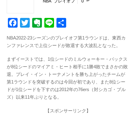
NBA
,
プレイオフ
0
F
T
E
Li
共
a
wi
v
n
有
NBA2022-23シーズンのプレイオフ第1ラウンドは、東西カ
c
tt
er
e
ンファレンスで上位シードが敗退する大波乱となった。
e
er
n
b
ot
まずイーストでは、1位シードのミルウォーキー・バックス
が8位シードのマイアミ・ヒート相手に1勝4敗でまさかの敗
o
e
退。プレイ・イン・トーナメントを勝ち上がったチームが
o
第1ラウンドを突破するのは今回が初であり、また8位シー
k
ドが1位シードを下すのは2012年の76ers（対シカゴ・ブル
ズ）以来11年ぶりとなる。
【スポンサーリンク】