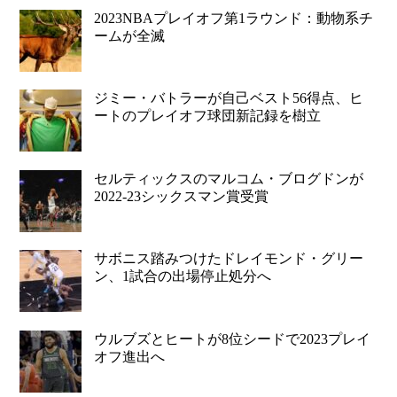
2023NBAプレイオフ第1ラウンド：動物系チ
ームが全滅
ジミー・バトラーが自己ベスト56得点、ヒ
ートのプレイオフ球団新記録を樹立
セルティックスのマルコム・ブログドンが
2022-23シックスマン賞受賞
サボニス踏みつけたドレイモンド・グリー
ン、1試合の出場停止処分へ
ウルブズとヒートが8位シードで2023プレイ
オフ進出へ