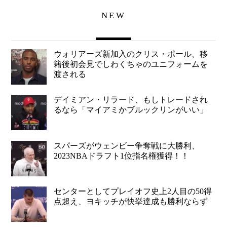
NEW
ウォリアーズ新加入のクリス・ポール、移
籍後初会見でしわくちゃのユニフォームを
渡される
デイミアン・リラード、もしトレードされ
るなら「マイアミかブルックリンがいい」
スパーズがウェンビー争奪戦に大勝利、
2023NBAドラフト1位指名権獲得！！
センターとしてプレイオフ史上2人目の50得
点超え、ヨキッチが快挙達成も勝利ならず