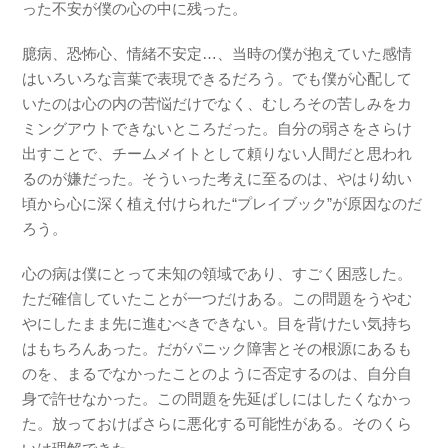
った不安が僕の心の中に残った。
臆病、恐怖心、情緒不安定…、当時の僕が抱えていた感情
はいろいろな言葉で表現できるだろう。でも僕が心配して
いたのは心の内の苦悩だけでなく、むしろその苦しみをカ
ミングアウトできないところだった。自分の弱さをさらけ
出すことで、チームメイトとして頼りない人間だと思われ
るのが嫌だった。そういった考えに至るのは、やはり幼い
頃から心に深く植え付けられた“プレイブック”が原因なのだ
ろう。
心の病は僕にとって未知の領域であり、すごく困惑した。
ただ確信していたことが一つだけある。この問題をうやむ
やにしたまま先に進むべきできない。目を背けたい気持ち
はもちろんあった。だがパニック障害とその根源にあるも
のを、まるでなかったことのように否定するのは、自分自
身で許せなかった。この問題を先延ばしにはしたくなかっ
た。放っておけばさらに悪化する可能性がある。そのくら