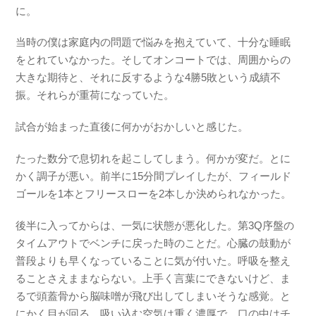
に。
当時の僕は家庭内の問題で悩みを抱えていて、十分な睡眠
をとれていなかった。そしてオンコートでは、周囲からの
大きな期待と、それに反するような4勝5敗という成績不
振。それらが重荷になっていた。
試合が始まった直後に何かがおかしいと感じた。
たった数分で息切れを起こしてしまう。何かが変だ。とに
かく調子が悪い。前半に15分間プレイしたが、フィールド
ゴールを1本とフリースローを2本しか決められなかった。
後半に入ってからは、一気に状態が悪化した。第3Q序盤の
タイムアウトでベンチに戻った時のことだ。心臓の鼓動が
普段よりも早くなっていることに気が付いた。呼吸を整え
ることさえままならない。上手く言葉にできないけど、ま
るで頭蓋骨から脳味噌が飛び出してしまいそうな感覚。と
にかく目が回る。吸い込む空気は重く濃厚で、口の中はチ