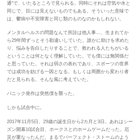
通”で、いたるところで見られる。同時にそれは空気や水と
同じで、目には見えないものでもある。そういった意味で
は、鬱病や不安障害と同じ類のものなのかもしれない。
メンタルヘルスの問題なんて所詮は他人事…、生まれてか
ら29年間ずっとそう勘違いしていた。誰かに助けを求めた
り、悩みを告白したりすることで、救われる人たちがいる
ということは何となく理解していた。でも僕には無関係だ
と思っていた。それは弱さの表れであり、スポーツの世界
では成功を妨げる一因となる。もしくは周囲から変わり者
だと見られる。そんな風に考えていた。
パニック発作は突然僕を襲った。
しかも試合中に。
2017年11月5日、29歳の誕生日から2カ月と3日。あれはシー
ズン開幕10試合目、ホークスとのホームゲームだった。厄
災が重なったんだ。まるでパーフェクト・ストームのよう