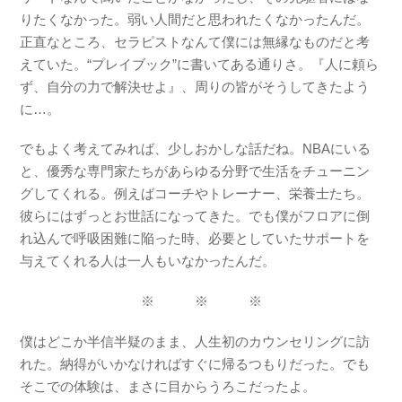
りたくなかった。弱い人間だと思われたくなかったんだ。
正直なところ、セラピストなんて僕には無縁なものだと考
えていた。“プレイブック”に書いてある通りさ。『人に頼ら
ず、自分の力で解決せよ』、周りの皆がそうしてきたよう
に…。
でもよく考えてみれば、少しおかしな話だね。NBAにいる
と、優秀な専門家たちがあらゆる分野で生活をチューニン
グしてくれる。例えばコーチやトレーナー、栄養士たち。
彼らにはずっとお世話になってきた。でも僕がフロアに倒
れ込んで呼吸困難に陥った時、必要としていたサポートを
与えてくれる人は一人もいなかったんだ。
※ ※ ※
僕はどこか半信半疑のまま、人生初のカウンセリングに訪
れた。納得がいかなければすぐに帰るつもりだった。でも
そこでの体験は、まさに目からうろこだったよ。