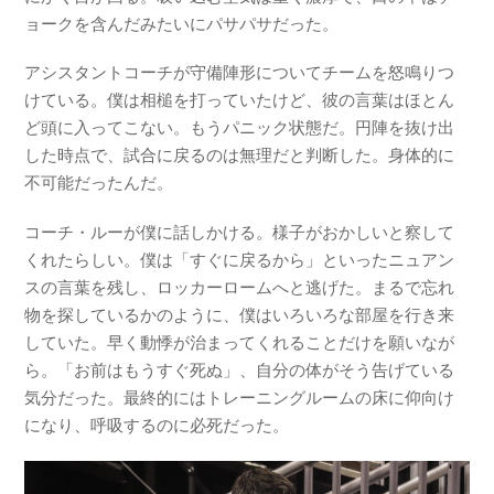
ョークを含んだみたいにパサパサだった。
アシスタントコーチが守備陣形についてチームを怒鳴りつ
けている。僕は相槌を打っていたけど、彼の言葉はほとん
ど頭に入ってこない。もうパニック状態だ。円陣を抜け出
した時点で、試合に戻るのは無理だと判断した。身体的に
不可能だったんだ。
コーチ・ルーが僕に話しかける。様子がおかしいと察して
くれたらしい。僕は「すぐに戻るから」といったニュアン
スの言葉を残し、ロッカーロームへと逃げた。まるで忘れ
物を探しているかのように、僕はいろいろな部屋を行き来
していた。早く動悸が治まってくれることだけを願いなが
ら。「お前はもうすぐ死ぬ」、自分の体がそう告げている
気分だった。最終的にはトレーニングルームの床に仰向け
になり、呼吸するのに必死だった。