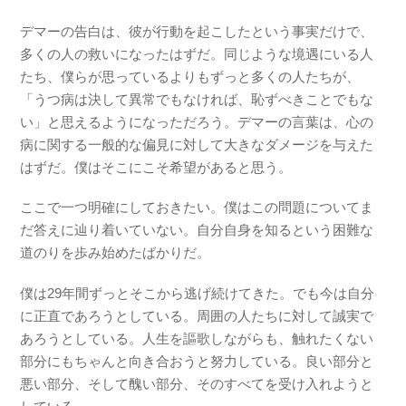
デマーの告白は、彼が行動を起こしたという事実だけで、
多くの人の救いになったはずだ。同じような境遇にいる人
たち、僕らが思っているよりもずっと多くの人たちが、
「うつ病は決して異常でもなければ、恥ずべきことでもな
い」と思えるようになっただろう。デマーの言葉は、心の
病に関する一般的な偏見に対して大きなダメージを与えた
はずだ。僕はそこにこそ希望があると思う。
ここで一つ明確にしておきたい。僕はこの問題についてま
だ答えに辿り着いていない。自分自身を知るという困難な
道のりを歩み始めたばかりだ。
僕は29年間ずっとそこから逃げ続けてきた。でも今は自分
に正直であろうとしている。周囲の人たちに対して誠実で
あろうとしている。人生を謳歌しながらも、触れたくない
部分にもちゃんと向き合おうと努力している。良い部分と
悪い部分、そして醜い部分、そのすべてを受け入れようと