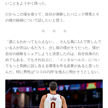
いことをようやく悟った。
だからこの場を借りて、自分が体験したパニック障害とそ
の後の経緯について話したいと思う。
※ ※ ※
「誰にもわかってもらえない」、そんな風に1人で苦しんで
いる人が沢山いるだろう。少し前の僕がそうだった。僕が
自分の経験をシェアしようと決意したのは、自分自身のた
めでもある。でもそれ以上に、「メンタルヘルス」につい
てもっと気軽に話し合える環境を作る必要があると思った
んだ。特に男性は“ココロの内”を他人に明かそうとしない。