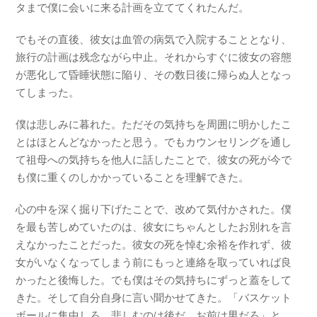
タまで僕に会いに来る計画を立ててくれたんだ。
でもその直後、彼女は血管の病気で入院することとなり、
旅行の計画は残念ながら中止。それからすぐに彼女の容態
が悪化して昏睡状態に陥り、その数日後に帰らぬ人となっ
てしまった。
僕は悲しみに暮れた。ただその気持ちを周囲に明かしたこ
とはほとんどなかったと思う。でもカウンセリングを通し
て祖母への気持ちを他人に話したことで、彼女の死が今で
も僕に重くのしかかっていることを理解できた。
心の中を深く掘り下げたことで、改めて気付かされた。僕
を最も苦しめていたのは、彼女にちゃんとしたお別れを言
えなかったことだった。彼女の死を悼む余裕を作れず、彼
女がいなくなってしまう前にもっと連絡を取っていれば良
かったと後悔した。でも僕はその気持ちにずっと蓋をして
きた。そして自分自身に言い聞かせてきた。「バスケット
ボールに集中しろ。悲しむのは後だ。お前は男だろ」と