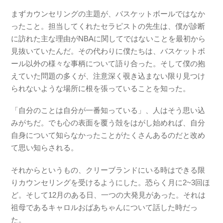
まずカウンセリングの主題が、バスケットボールではなか
ったこと。担当してくれたセラピストの先生は、僕が診断
に訪れた主な理由がNBAに関してではないことを最初から
見抜いていたんだ。その代わりに僕たちは、バスケットボ
ール以外の様々な事柄について語り合った。そして僕の抱
えていた問題の多くが、注意深く覗き込まない限り見つけ
られないような場所に根を張っていることを知った。
「自分のことは自分が一番知っている」、人はそう思い込
みがちだ。でも心の表面を覆う殻をはがし始めれば、自分
自身について知らなかったことがたくさんあるのだと改め
て思い知らされる。
それからというもの、クリーブランドにいる時はできる限
りカウンセリングを受けるようにした。恐らく月に2~3回ほ
ど。そして12月のある日、一つの大発見があった。それは
祖母であるキャロルおばあちゃんについて話した時だっ
た。