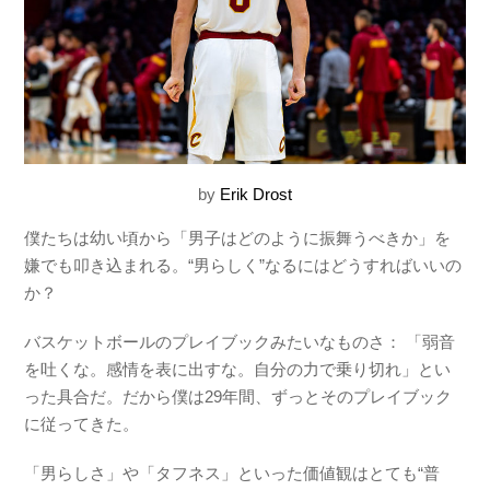
by
Erik Drost
僕たちは幼い頃から「男子はどのように振舞うべきか」を
嫌でも叩き込まれる。“男らしく”なるにはどうすればいいの
か？
バスケットボールのプレイブックみたいなものさ： 「弱音
を吐くな。感情を表に出すな。自分の力で乗り切れ」とい
った具合だ。だから僕は29年間、ずっとそのプレイブック
に従ってきた。
「男らしさ」や「タフネス」といった価値観はとても“普