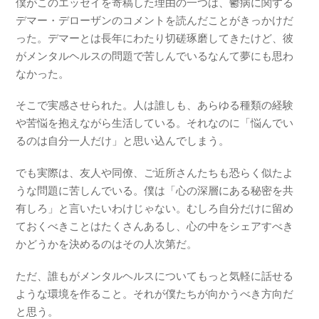
僕がこのエッセイを寄稿した理由の一つは、鬱病に関する
デマー・デローザンのコメントを読んだことがきっかけだ
った。デマーとは長年にわたり切磋琢磨してきたけど、彼
がメンタルヘルスの問題で苦しんでいるなんて夢にも思わ
なかった。
そこで実感させられた。人は誰しも、あらゆる種類の経験
や苦悩を抱えながら生活している。それなのに「悩んでい
るのは自分一人だけ」と思い込んでしまう。
でも実際は、友人や同僚、ご近所さんたちも恐らく似たよ
うな問題に苦しんでいる。僕は「心の深層にある秘密を共
有しろ」と言いたいわけじゃない。むしろ自分だけに留め
ておくべきことはたくさんあるし、心の中をシェアすべき
かどうかを決めるのはその人次第だ。
ただ、誰もがメンタルヘルスについてもっと気軽に話せる
ような環境を作ること。それが僕たちが向かうべき方向だ
と思う。