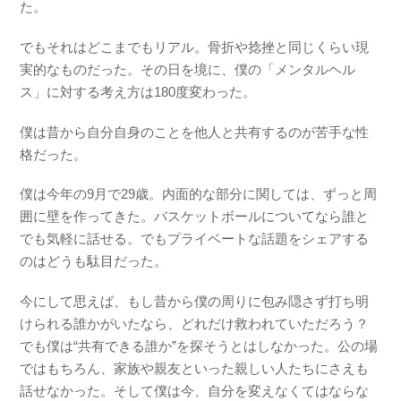
た。
でもそれはどこまでもリアル。骨折や捻挫と同じくらい現
実的なものだった。その日を境に、僕の「メンタルヘル
ス」に対する考え方は180度変わった。
僕は昔から自分自身のことを他人と共有するのが苦手な性
格だった。
僕は今年の9月で29歳。内面的な部分に関しては、ずっと周
囲に壁を作ってきた。バスケットボールについてなら誰と
でも気軽に話せる。でもプライベートな話題をシェアする
のはどうも駄目だった。
今にして思えば、もし昔から僕の周りに包み隠さず打ち明
けられる誰かがいたなら、どれだけ救われていただろう？
でも僕は“共有できる誰か”を探そうとはしなかった。公の場
ではもちろん、家族や親友といった親しい人たちにさえも
話せなかった。そして僕は今、自分を変えなくてはならな