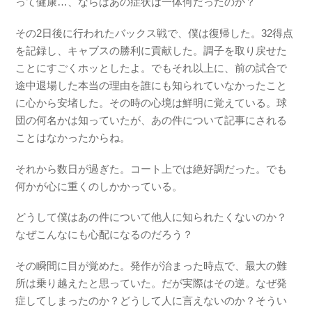
って健康…、ならばあの症状は一体何だったのか？
その2日後に行われたバックス戦で、僕は復帰した。32得点
を記録し、キャブスの勝利に貢献した。調子を取り戻せた
ことにすごくホッとしたよ。でもそれ以上に、前の試合で
途中退場した本当の理由を誰にも知られていなかったこと
に心から安堵した。その時の心境は鮮明に覚えている。球
団の何名かは知っていたが、あの件について記事にされる
ことはなかったからね。
それから数日が過ぎた。コート上では絶好調だった。でも
何かが心に重くのしかかっている。
どうして僕はあの件について他人に知られたくないのか？
なぜこんなにも心配になるのだろう？
その瞬間に目が覚めた。発作が治まった時点で、最大の難
所は乗り越えたと思っていた。だが実際はその逆。なぜ発
症してしまったのか？どうして人に言えないのか？そうい