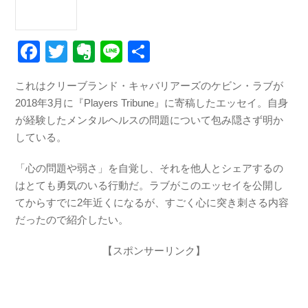
F
T
E
Li
共
a
wi
v
n
有
これはクリーブランド・キャバリアーズのケビン・ラブが
c
tt
er
e
2018年3月に『Players Tribune』に寄稿したエッセイ。自身
e
er
n
が経験したメンタルヘルスの問題について包み隠さず明か
b
ot
している。
o
e
「心の問題や弱さ」を自覚し、それを他人とシェアするの
o
はとても勇気のいる行動だ。ラブがこのエッセイを公開し
k
てからすでに2年近くになるが、すごく心に突き刺さる内容
だったので紹介したい。
【スポンサーリンク】