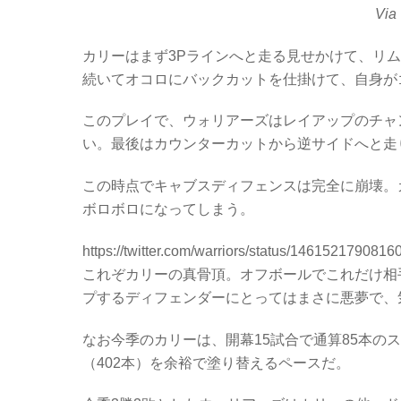
Via
カリーはまず3Pラインへと走る見せかけて、リ
続いてオコロにバックカットを仕掛けて、自身が
このプレイで、ウォリアーズはレイアップのチャ
い。最後はカウンターカットから逆サイドへと走
この時点でキャブスディフェンスは完全に崩壊。
ボロボロになってしまう。
https://twitter.com/warriors/status/146152179081
これぞカリーの真骨頂。オフボールでこれだけ相
プするディフェンダーにとってはまさに悪夢で、
なお今季のカリーは、開幕15試合で通算85本の
（402本）を余裕で塗り替えるペースだ。