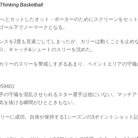
Thinking Basketball
ムへとカットしたオット・ポーターのためにスクリーンをセッ
ゴール下でノーマークとなる。
ンスを2度も見過ごしてしまったが、カリーは動くことを止め
り、キャッチ&シュートのスリーを沈めた。
カリーのスリーを警戒しすぎるあまり、ペイントエリアの守備
6059401
手の守備を混乱させられるスター選手は他にいない。マッチア
気を抜ける瞬間がひとときもない。
スリーに成功。自身が保持する1シーズンの3ポイントショット