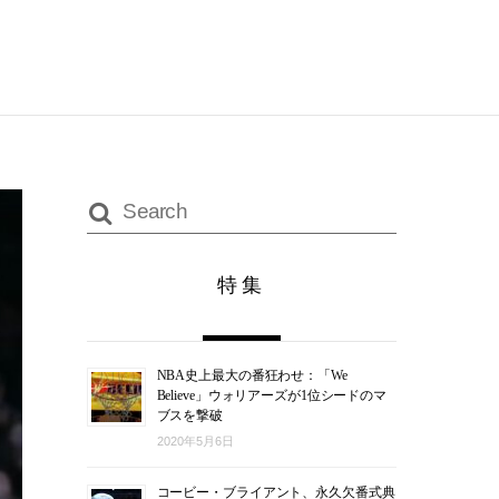
特集
NBA史上最大の番狂わせ：「We
Believe」ウォリアーズが1位シードのマ
ブスを撃破
2020年5月6日
コービー・ブライアント、永久欠番式典