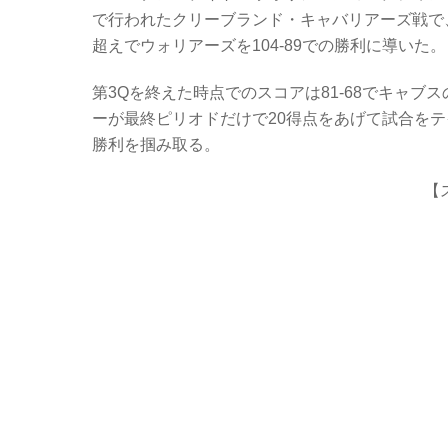
c
tt
er
e
で行われたクリーブランド・キャバリアーズ戦で、
e
er
n
超えでウォリアーズを104-89での勝利に導いた。
b
ot
第3Qを終えた時点でのスコアは81-68でキャブ
o
e
ーが最終ピリオドだけで20得点をあげて試合をテ
o
勝利を掴み取る。
k
【