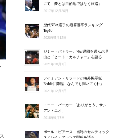
にて「夢とは目的地ではなく旅路」
2017年12月20日
歴代NBA選手の通算勝率ランキング
Top10
2020年5月12日
ジミー・バトラー、76er退団を選んだ理
由と「ヒート・カルチャー」を語る
2021年10月1日
フ
デイミアン・リラードが海外掲示板
Redditに降臨「なんでも聞いてくれ」
2021年12月7日
トニー・パーカー 「ありがとう、サン
アントニオ」
2018年9月7日
ポール・ピアース 当時のセルティック
ス
スとレイ・アレンの関係を語る