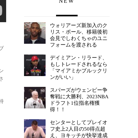
NEW
ウォリアーズ新加入のク
リス・ポール、移籍後初
会見でしわくちゃのユニ
フォームを渡される
ブ
デイミアン・リラード、
もしトレードされるなら
「マイアミかブルックリ
ン
ンがいい」
さ
スパーズがウェンビー争
奪戦に大勝利、2023NBA
特
ドラフト1位指名権獲
得！！
センターとしてプレイオ
フ史上2人目の50得点超
え、ヨキッチが快挙達成