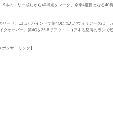
9本のスリー成功から40得点をマーク。今季4度目となる40
スのリード。13点ビハインドで第4Qに臨んだウォリアーズは、
イクオーバー。第4Qを36-8でアウトスコアする怒涛のランで
スポンサーリンク】