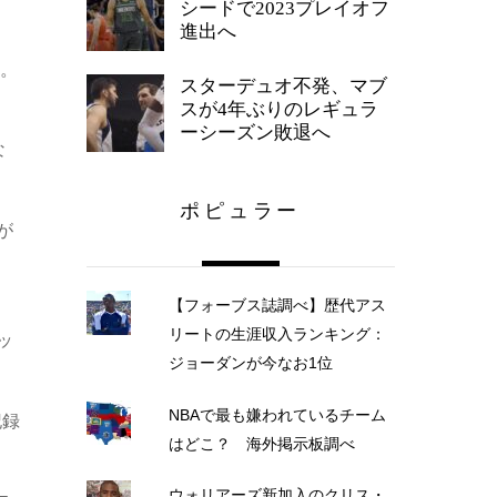
シードで2023プレイオフ
進出へ
ト。
スターデュオ不発、マブ
スが4年ぶりのレギュラ
ーシーズン敗退へ
な
ポピュラー
が
【フォーブス誌調べ】歴代アス
リートの生涯収入ランキング：
ッ
ジョーダンが今なお1位
NBAで最も嫌われているチーム
記録
はどこ？ 海外掲示板調べ
ウォリアーズ新加入のクリス・