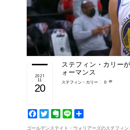
ステフィン・カリーが
ォーマンス
2021
11
ステフィン・カリー
0
20
F
T
E
Li
共
a
wi
v
n
有
ゴールデンステイト・ウォリアーズのステフィン