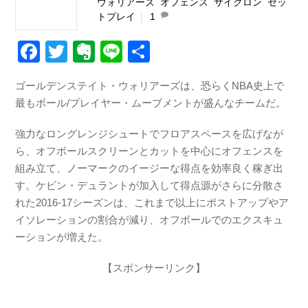
ウォリアーズ
,
オフェンス
,
サイクロン
,
セッ
トプレイ
1
F
T
E
Li
共
a
wi
v
n
有
ゴールデンステイト・ウォリアーズは、恐らくNBA史上で
c
tt
er
e
最もボール/プレイヤー・ムーブメントが盛んなチームだ。
e
er
n
b
ot
強力なロングレンジシュートでフロアスペースを広げなが
ら、オフボールスクリーンとカットを中心にオフェンスを
o
e
組み立て、ノーマークのイージーな得点を効率良く稼ぎ出
o
す。ケビン・デュラントが加入して得点源がさらに分散さ
k
れた2016-17シーズンは、これまで以上にポストアップやア
イソレーションの割合が減り、オフボールでのエクスキュ
ーションが増えた。
【スポンサーリンク】