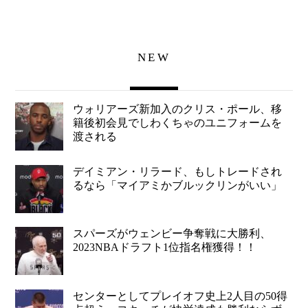
NEW
ウォリアーズ新加入のクリス・ポール、移
籍後初会見でしわくちゃのユニフォームを
渡される
デイミアン・リラード、もしトレードされ
るなら「マイアミかブルックリンがいい」
スパーズがウェンビー争奪戦に大勝利、
2023NBAドラフト1位指名権獲得！！
センターとしてプレイオフ史上2人目の50得