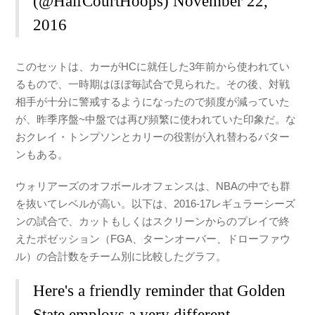
(@HalfCourtHoops)
November 22,
2016
このセットは、カーがHCに就任した3年前から使われてい
るもので、一時期はほぼ毎試合で見られた。その後、対戦
相手が十分に警戒するようになったので頻度が減っていた
が、昨季序盤~中盤では再び頻繁に使われていた印象だ。な
おクレイ・トンプソンとカリーの役割が入れ替わるパター
ンもある。
ウォリアーズのオフボールオフェンスは、NBAの中でも群
を抜いてレベルが高い。以下は、2016-17レギュラーシーズ
ンの試合で、カットもしくはスクリーンからのプレイで終
えたポゼッション（FGA、ターンオーバー、ドローファウ
ル）の合計数をチーム別に比較したグラフ。
Here's a friendly reminder that Golden
State employs a very different