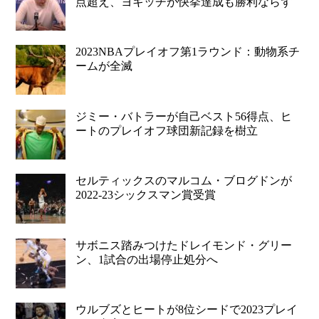
点超え、ヨキッチが快挙達成も勝利ならず
2023NBAプレイオフ第1ラウンド：動物系チ
ームが全滅
ジミー・バトラーが自己ベスト56得点、ヒ
ートのプレイオフ球団新記録を樹立
セルティックスのマルコム・ブログドンが
2022-23シックスマン賞受賞
サボニス踏みつけたドレイモンド・グリー
ン、1試合の出場停止処分へ
ウルブズとヒートが8位シードで2023プレイ