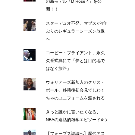
の新モデル「D Rose 4」を公
開！！
スターデュオ不発、マブスが4年
ぶりのレギュラーシーズン敗退
へ
コービー・ブライアント、永久
欠番式典にて「夢とは目的地で
はなく旅路」
ウォリアーズ新加入のクリス・
ポール、移籍後初会見でしわく
ちゃのユニフォームを渡される
きっと誰かに言いたくなる、
NBAの逸話的雑学エピソード4つ
【フォーブス誌調べ】歴代アス