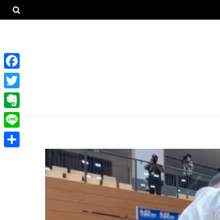
F
a
T
c
w
E
e
i
v
L
b
t
e
i
o
共
t
r
n
o
有
e
n
e
k
r
o
t