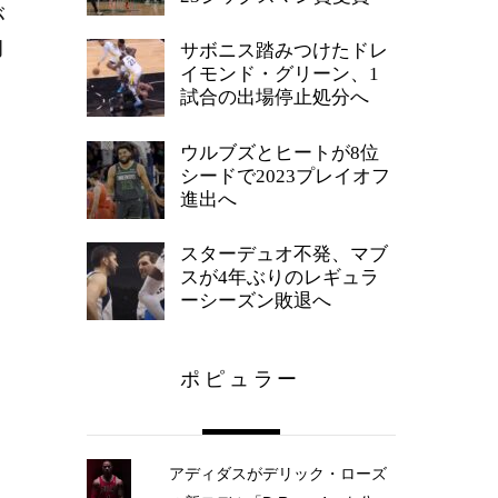
が
約
サボニス踏みつけたドレ
イモンド・グリーン、1
試合の出場停止処分へ
ウルブズとヒートが8位
シードで2023プレイオフ
進出へ
スターデュオ不発、マブ
スが4年ぶりのレギュラ
ーシーズン敗退へ
ポピュラー
アディダスがデリック・ローズ