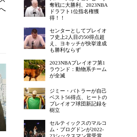
奪戦に大勝利、2023NBA
へ
ドラフト1位指名権獲
得！！
センターとしてプレイオ
フ史上2人目の50得点超
え、ヨキッチが快挙達成
も勝利ならず
2023NBAプレイオフ第1
ラウンド：動物系チーム
が全滅
ジミー・バトラーが自己
ベスト56得点、ヒートの
プレイオフ球団新記録を
樹立
セルティックスのマルコ
ム・ブログドンが2022-
23シックスマン賞受賞