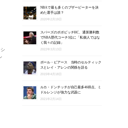
NBAで最も多くのブザービーターを決
めた選手は誰？
2020年2月19日
スパーズのポポビッチHC、通算勝利数
でNBA歴代コーチ1位に「私個人ではな
く我々の記録」
ンシ
2022年3月13日
ン
ポール・ピアース 当時のセルティック
スとレイ・アレンの関係を語る
2015年4月18日
ルカ・ドンチッチが自己最多46得点、ミ
ドルレンジが強力な武器に
2021年2月14日