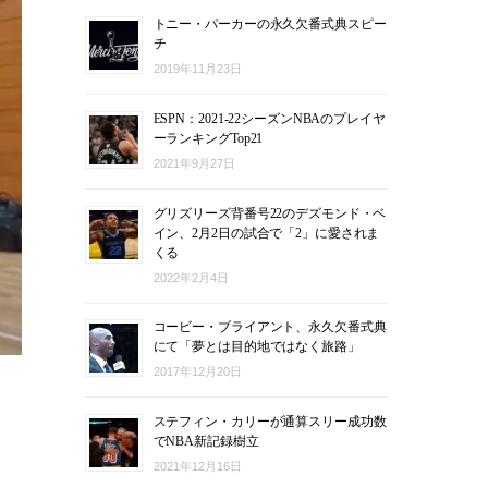
トニー・パーカーの永久欠番式典スピー
チ
2019年11月23日
ESPN：2021-22シーズンNBAのプレイヤ
ーランキングTop21
2021年9月27日
グリズリーズ背番号22のデズモンド・ベ
イン、2月2日の試合で「2」に愛されま
くる
2022年2月4日
コービー・ブライアント、永久欠番式典
にて「夢とは目的地ではなく旅路」
2017年12月20日
ラ
ステフィン・カリーが通算スリー成功数
でNBA新記録樹立
2021年12月16日