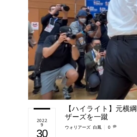
e
【ハイライト】元横
ザーズを一蹴
2022
9
ウォリアーズ
,
白鳳
0
30