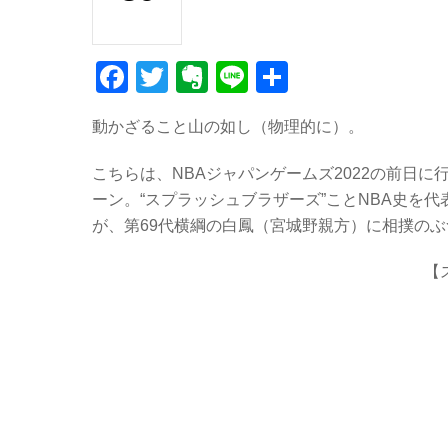
F
T
E
Li
共
a
wi
v
n
有
動かざること山の如し（物理的に）。
c
tt
er
e
e
er
n
こちらは、NBAジャパンゲームズ2022の前日
b
ot
ーン。“スプラッシュブラザーズ”ことNBA史を
が、第69代横綱の白鳳（宮城野親方）に相撲の
o
e
o
【
k