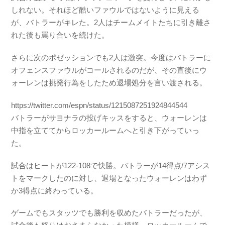
しれない。それほど酷いファウルではないように見える
が、バトラーがキレた。2人はチームメイトたちに引き離さ
れた後も罵り合いを続けた。
さらに次のポゼッションでも2人は激突。今度はバトラーに
オフェンスファウルがコールされるのだが、その直後にウ
ォーレンは挑発行為をしたため退場処分を言い渡される。
https://twitter.com/espn/status/1215087251924844544
バトラーがサヨナラの投げキッスをすると、ウォーレンは
中指を立ててからロッカールームへと引き下がっていっ
た。
試合はヒートが122-108で快勝。バトラーが14得点/7アシス
トをマークしたのに対し、退場となったウォーレンはわず
か3得点に終わっている。
ゲームでもスタッツでも勝利を収めたバトラーだったが、