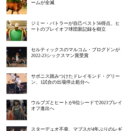
ームが全滅
ジミー・バトラーが自己ベスト56得点、ヒ
ートのプレイオフ球団新記録を樹立
セルティックスのマルコム・ブログドンが
2022-23シックスマン賞受賞
サボニス踏みつけたドレイモンド・グリー
ン、1試合の出場停止処分へ
ウルブズとヒートが8位シードで2023プレイ
オフ進出へ
スターデュオ不発、マブスが4年ぶりのレギ