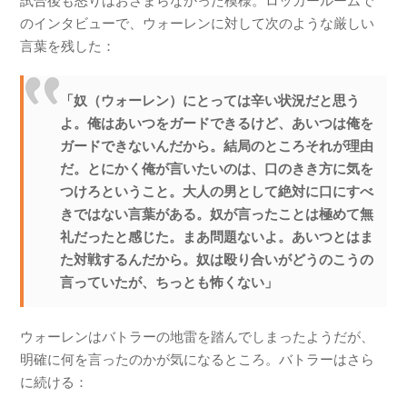
試合後も怒りはおさまらなかった模様。ロッカールームで
のインタビューで、ウォーレンに対して次のような厳しい
言葉を残した：
「奴（ウォーレン）にとっては辛い状況だと思う
よ。俺はあいつをガードできるけど、あいつは俺を
ガードできないんだから。結局のところそれが理由
だ。とにかく俺が言いたいのは、口のきき方に気を
つけろということ。大人の男として絶対に口にすべ
きではない言葉がある。奴が言ったことは極めて無
礼だったと感じた。まあ問題ないよ。あいつとはま
た対戦するんだから。奴は殴り合いがどうのこうの
言っていたが、ちっとも怖くない」
ウォーレンはバトラーの地雷を踏んでしまったようだが、
明確に何を言ったのかが気になるところ。バトラーはさら
に続ける：