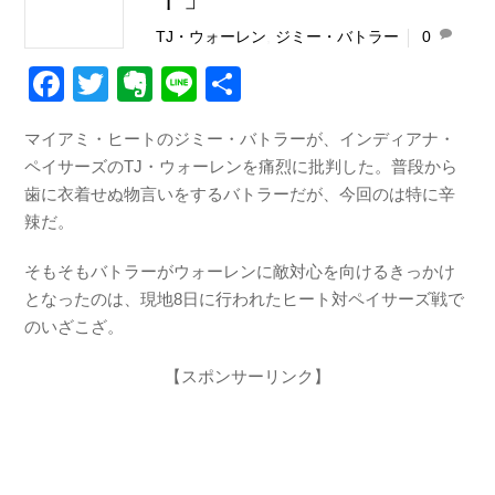
TJ・ウォーレン
,
ジミー・バトラー
0
F
T
E
Li
共
a
wi
v
n
有
マイアミ・ヒートのジミー・バトラーが、インディアナ・
c
tt
er
e
ペイサーズのTJ・ウォーレンを痛烈に批判した。普段から
e
er
n
歯に衣着せぬ物言いをするバトラーだが、今回のは特に辛
b
ot
辣だ。
o
e
そもそもバトラーがウォーレンに敵対心を向けるきっかけ
o
となったのは、現地8日に行われたヒート対ペイサーズ戦で
k
のいざこざ。
【スポンサーリンク】