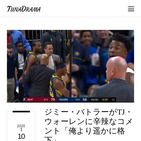
TunaDrama
ジミー・バトラーがTJ・
ウォーレンに辛辣なコメ
2020
ント「俺より遥かに格
1
10
下」