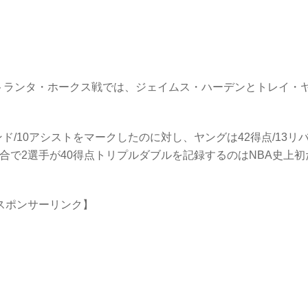
トランタ・ホークス戦では、ジェイムス・ハーデンとトレイ・
ド/10アシストをマークしたのに対し、ヤングは42得点/13リ
試合で2選手が40得点トリプルダブルを記録するのはNBA史上初
スポンサーリンク】