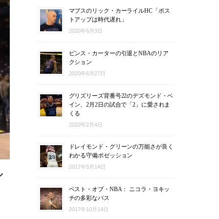
マブスのリック・カーライルHC「ポス
トアップは時代遅れ」
2020年6月3日
ビンス・カーターの引退とNBAのリア
クション
2020年6月27日
グリズリーズ背番号22のデズモンド・ベ
イン、2月2日の試合で「2」に愛されま
くる
2022年2月4日
ドレイモンド・グリーンの万能さが良く
わかる守備ポゼッション
2017年5月14日
ル
ベスト・オブ・NBA： ニコラ・ヨキッ
チの多彩なパス
2017年10月14日