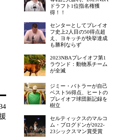
ドラフト1位指名権獲
得！！
センターとしてプレイオ
フ史上2人目の50得点超
え、ヨキッチが快挙達成
も勝利ならず
2023NBAプレイオフ第1
ラウンド：動物系チーム
が全滅
ジミー・バトラーが自己
ベスト56得点、ヒートの
プレイオフ球団新記録を
4
樹立
援
セルティックスのマルコ
ム・ブログドンが2022-
23シックスマン賞受賞