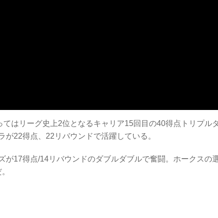
とってはリーグ史上2位となるキャリア15回目の40得点トリプル
が22得点、22リバウンドで活躍している。
が17得点/14リバウンドのダブルダブルで奮闘。ホークスの
だ。