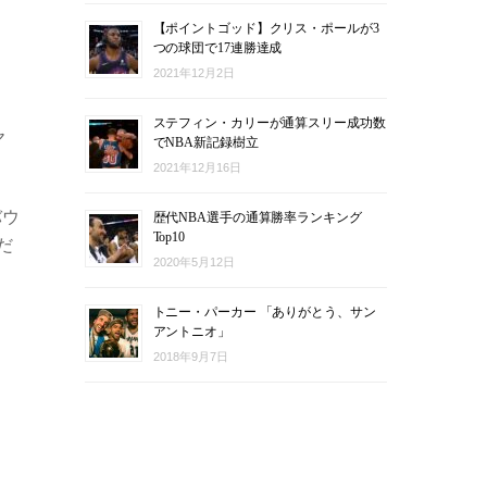
【ポイントゴッド】クリス・ポールが3
つの球団で17連勝達成
2021年12月2日
ステフィン・カリーが通算スリー成功数
ヤ
でNBA新記録樹立
2021年12月16日
バウ
歴代NBA選手の通算勝率ランキング
Top10
だ
2020年5月12日
トニー・パーカー 「ありがとう、サン
アントニオ」
2018年9月7日