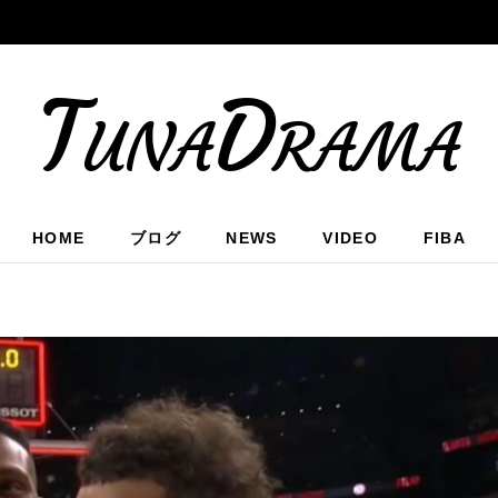
TunaDrama
HOME
ブログ
NEWS
VIDEO
FIBA