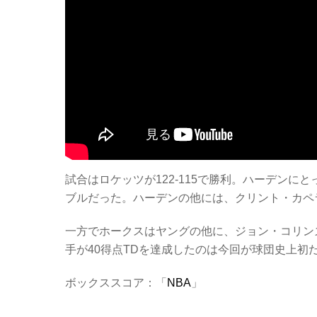
試合はロケッツが122-115で勝利。ハーデンに
ブルだった。ハーデンの他には、クリント・カペラ
一方でホークスはヤングの他に、ジョン・コリンズ
手が40得点TDを達成したのは今回が球団史上初
ボックススコア：「
NBA
」