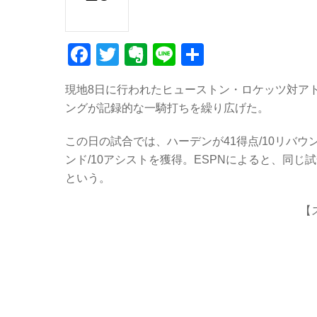
F
T
E
Li
共
a
wi
v
n
有
現地8日に行われたヒューストン・ロケッツ対ア
c
tt
er
e
ングが記録的な一騎打ちを繰り広げた。
e
er
n
b
ot
この日の試合では、ハーデンが41得点/10リバウン
ンド/10アシストを獲得。ESPNによると、同じ
o
e
という。
o
k
【