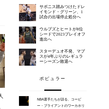
サボニス踏みつけたドレ
イモンド・グリーン、1
試合の出場停止処分へ
ウルブズとヒートが8位
シードで2023プレイオフ
進出へ
スターデュオ不発、マブ
スが4年ぶりのレギュラ
ーシーズン敗退へ
ポピュラー
人
NBA選手たちが語る、コービ
ー・ブライアントのワーカホリ
ー