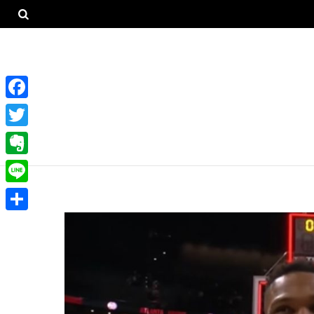
F
a
T
c
w
E
e
i
v
L
b
t
e
i
o
共
t
r
n
o
有
e
n
e
k
r
o
t