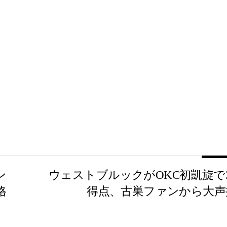
ン
ウェストブルックがOKC初凱旋で3
格
得点、古巣ファンから大声