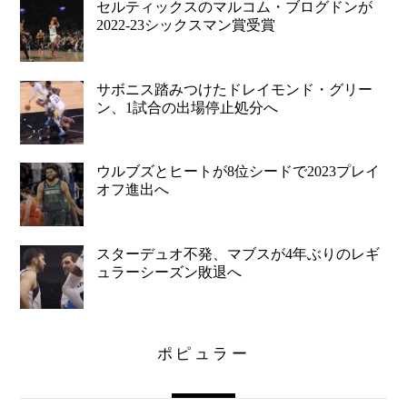
セルティックスのマルコム・ブログドンが
2022-23シックスマン賞受賞
サボニス踏みつけたドレイモンド・グリー
ン、1試合の出場停止処分へ
ウルブズとヒートが8位シードで2023プレイ
オフ進出へ
スターデュオ不発、マブスが4年ぶりのレギ
ュラーシーズン敗退へ
ポピュラー