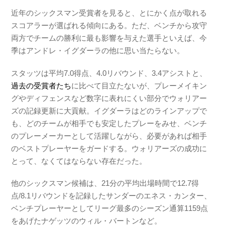
近年のシックスマン受賞者を見ると、とにかく点が取れる
スコアラーが選ばれる傾向にある。ただ、ベンチから攻守
両方でチームの勝利に最も影響を与えた選手といえば、今
季はアンドレ・イグダーラの他に思い当たらない。
スタッツは平均7.0得点、4.0リバウンド、3.4アシストと、
過去の受賞者たち
に比べて目立たないが、プレーメイキン
グやディフェンスなど数字に表れにくい部分でウォリアー
ズの記録更新に大貢献。イグダーラはどのラインアップで
も、どのチームが相手でも安定したプレーをみせ、ベンチ
のプレーメーカーとして活躍しながら、必要があれば相手
のベストプレーヤーをガードする。ウォリアーズの成功に
とって、なくてはならない存在だった。
他のシックスマン候補は、21分の平均出場時間で12.7得
点/8.1リバウンドを記録したサンダーのエネス・カンター、
ベンチプレーヤーとしてリーグ最多のシーズン通算1159点
をあげたナゲッツのウィル・バートンなど。