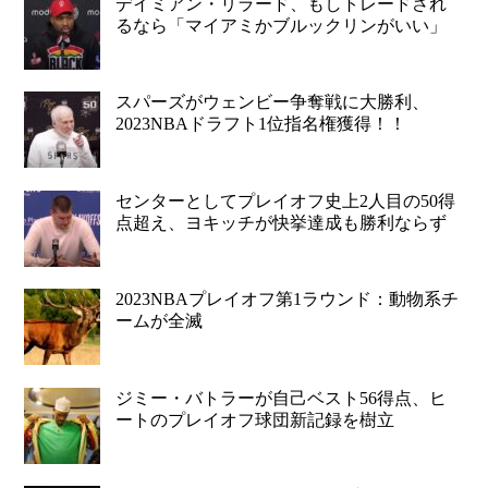
デイミアン・リラード、もしトレードされ
るなら「マイアミかブルックリンがいい」
スパーズがウェンビー争奪戦に大勝利、
2023NBAドラフト1位指名権獲得！！
センターとしてプレイオフ史上2人目の50得
点超え、ヨキッチが快挙達成も勝利ならず
2023NBAプレイオフ第1ラウンド：動物系チ
ームが全滅
ジミー・バトラーが自己ベスト56得点、ヒ
ートのプレイオフ球団新記録を樹立