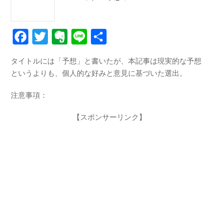
F
T
E
Li
共
a
wi
v
n
有
タイトルには「予想」と書いたが、本記事は現実的な予想
c
tt
er
e
というよりも、個人的な好みと意見に基づいた選出。
e
er
n
b
ot
注意事項：
o
e
【スポンサーリンク】
o
k