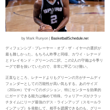
by Mark Runyon |
BasketballSchedule.ne
t
ディフェンシブ・プレーヤー・オブ・ザ・イヤーの選択が
最も難しかった。もちろん昨季と同様、カワイ・レナード
とドレイモンド・グリーンの二択。この2人の守備は今季リ
ーグで群を抜いていたので、非常に甲乙つけ難い。
正直なところ、レナードよりもグリーンの方がチームディ
フェンダーとしての万能性が高い気もする。あのサイズ
（201cm）ですべてのポジション、特にセンターを効果的
にガードできる能力は極めて特殊。ウォリアーズがクラッ
チタイムにリーグ最強のデス・ラインアップ（スモールラ
インアップ）を発動して、相手を蹂躙できるのも、グリー