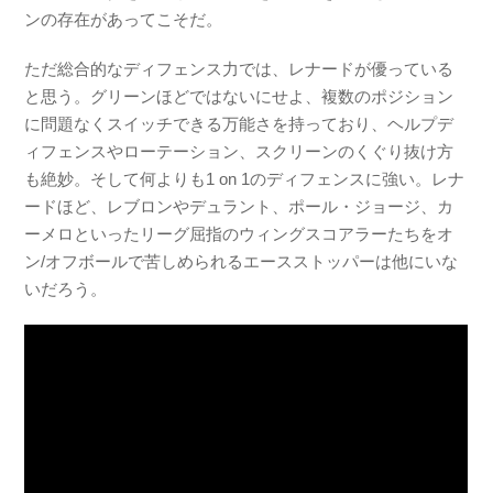
ンの存在があってこそだ。
ただ総合的なディフェンス力では、レナードが優っている
と思う。グリーンほどではないにせよ、複数のポジション
に問題なくスイッチできる万能さを持っており、ヘルプデ
ィフェンスやローテーション、スクリーンのくぐり抜け方
も絶妙。そして何よりも1 on 1のディフェンスに強い。レナ
ードほど、レブロンやデュラント、ポール・ジョージ、カ
ーメロといったリーグ屈指のウィングスコアラーたちをオ
ン/オフボールで苦しめられるエースストッパーは他にいな
いだろう。