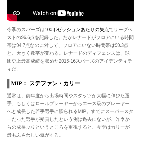
今季のスパーズは
100ポゼッションあたりの失点
でリーグベ
ストの96.6点を記録した。だがレナードがフロアにいる時間
帯は94.7点なのに対して、フロアにいない時間帯は99.3点
と、大きく数字が変わる。レナードのディフェンスは、球
団史上最高成績を収めた2015-16スパーズのアイデンティテ
ィだ。
MIP： ステファン・カリー
通常は、前年度から出場時間やスタッツが大幅に伸びた選
手、もしくはロールプレーヤーからエース級のプレーヤー
へと成長した若手選手に贈られるMIP。すでにスーパースタ
ーだった選手が受賞したという例は過去にないが、昨季か
らの成長ぶりというところを重視すると、今季はカリーが
最もふさわしい気がする。