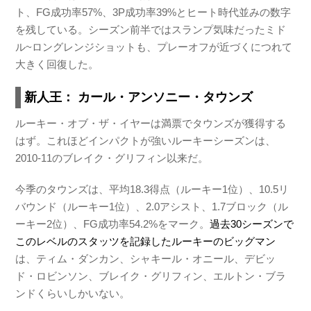
ト、FG成功率57%、3P成功率39%とヒート時代並みの数字
を残している。シーズン前半ではスランプ気味だったミド
ル~ロングレンジショットも、プレーオフが近づくにつれて
大きく回復した。
新人王： カール・アンソニー・タウンズ
ルーキー・オブ・ザ・イヤーは満票でタウンズが獲得する
はず。これほどインパクトが強いルーキーシーズンは、
2010-11のブレイク・グリフィン以来だ。
今季のタウンズは、平均18.3得点（ルーキー1位）、10.5リ
バウンド（ルーキー1位）、2.0アシスト、1.7ブロック（ル
ーキー2位）、FG成功率54.2%をマーク。
過去30シーズンで
このレベルのスタッツを記録したルーキーのビッグマン
は、ティム・ダンカン、シャキール・オニール、デビッ
ド・ロビンソン、ブレイク・グリフィン、エルトン・ブラ
ンドくらいしかいない。