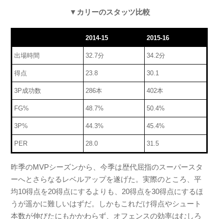
▼カリーのスタッツ比較
2014-15
2015-16
出場時間
32.7分
34.2分
得点
23.8
30.1
3P成功数
286本
402本
FG%
48.7%
50.4%
3P%
44.3%
45.4%
PER
28.0
31.5
昨季のMVPシーズンから、今季は歴代屈指のスーパースタ
ーへとさらなるレベルアップを遂げた。実際のところ、平
均10得点を20得点にするよりも、20得点を30得点にするほ
うが遥かに難しいはずだ。しかもこれだけ得点やシュート
本数が伸びたにもかかわらず、オフェンスの効率はむしろ