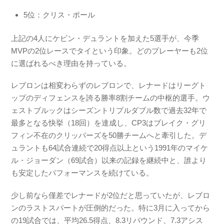
5位：クリス・ポール
上記の4人にケビン・デュラントを加えた5選手が、今季
MVPの2位レースでタイという印象。どのプレーヤーも2位
に選ばれるべき理由を持っている。
レブロンは相変わらずのレブロンで、レナードはリーグト
ップのディフェンスを誇る勝率8割チームの中枢的選手。ウ
ェストブルックはシーズントリプルダブル数で過去32年で
最多となる快挙（18回）を達成し、CP3はブレイク・グリ
フィン不在のクリッパーズを50勝チームへと牽引した。デ
ュラントも64試合連続で20得点以上という1991年のマイケ
ル・ジョーダン（69試合）以来の記録を継続中と、誰より
も安定したパフォーマンスを続けている。
少し前なら僅差でレナードが2位だと思っていたが、レブロ
ンのラストスパートが圧倒的だった。特に3月に入ってから
の19試合では、平均26.5得点、8.3リバウンド、7.3アシス