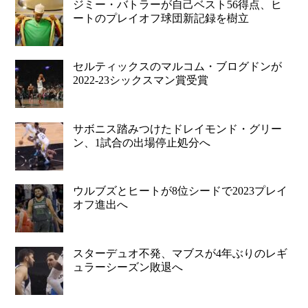
ジミー・バトラーが自己ベスト56得点、ヒ
ートのプレイオフ球団新記録を樹立
セルティックスのマルコム・ブログドンが
2022-23シックスマン賞受賞
サボニス踏みつけたドレイモンド・グリー
ン、1試合の出場停止処分へ
ウルブズとヒートが8位シードで2023プレイ
オフ進出へ
スターデュオ不発、マブスが4年ぶりのレギ
ュラーシーズン敗退へ