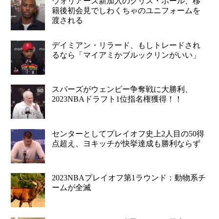
ウォリアーズ新加入のクリス・ポール、移
籍後初会見でしわくちゃのユニフォームを
渡される
デイミアン・リラード、もしトレードされ
るなら「マイアミかブルックリンがいい」
スパーズがウェンビー争奪戦に大勝利、
2023NBAドラフト1位指名権獲得！！
センターとしてプレイオフ史上2人目の50得
点超え、ヨキッチが快挙達成も勝利ならず
2023NBAプレイオフ第1ラウンド：動物系チ
ームが全滅