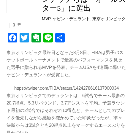
ター5」に選出
MVP
,
ケビン・デュラント
,
東京オリンピック
0
F
T
E
Li
共
a
wi
v
n
有
東京オリンピック最終日となった8月8日、FIBAは男子バス
c
tt
er
e
ケットボールトーナメントで最高のパフォーマンスを見せ
e
er
n
た選手に贈られるMVPを発表。チームUSAを4連覇に導いた
b
ot
ケビン・デュラントが受賞した。
o
e
https://twitter.com/FIBA/status/1424278616137900034
o
東京オリンピックでのデュラントは、6試合でチーム最多の
k
20.7得点、5.3リバウンド、3.7アシストを平均。予選ラウン
ド最初の2試合ではそれぞれ10得点と、チームとしてのプレ
イを優先しながら感触を確かめていた印象だったが、準々
決勝からは3試合とも20得点以上をマークするエースぶりを
見せつけた。