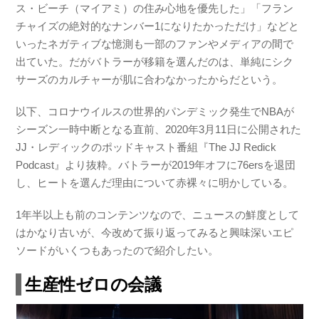
ス・ビーチ（マイアミ）の住み心地を優先した」「フラン
チャイズの絶対的なナンバー1になりたかっただけ」などと
いったネガティブな憶測も一部のファンやメディアの間で
出ていた。だがバトラーが移籍を選んだのは、単純にシク
サーズのカルチャーが肌に合わなかったからだという。
以下、コロナウイルスの世界的パンデミック発生でNBAが
シーズン一時中断となる直前、2020年3月11日に公開された
JJ・レディックのポッドキャスト番組『The JJ Redick
Podcast』より抜粋。バトラーが2019年オフに76ersを退団
し、ヒートを選んだ理由について赤裸々に明かしている。
1年半以上も前のコンテンツなので、ニュースの鮮度として
はかなり古いが、今改めて振り返ってみると興味深いエピ
ソードがいくつもあったので紹介したい。
生産性ゼロの会議