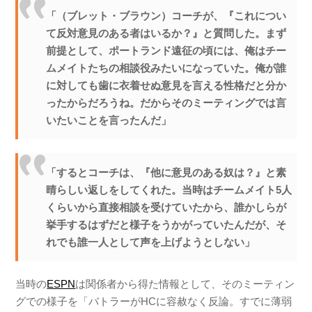
「（ブレット・ブラウン）コーチが、『これについ
て反対意見のある者はいるか？』と質問した。まず
前提として、ポートランド遠征の頃には、俺はチー
ムメイトたちの相談役みたいになっていた。俺が誰
に対しても歯に衣着せぬ意見を言える性格だと分か
ったからだろうね。だからそのミーティングでは言
いたいことを言ったんだ」
「するとコーチは、『他に意見のある奴は？』と素
晴らしい返しをしてくれた。当時はチームメイト5人
くらいから直接相談を受けていたから、誰かしらが
挙手するはずだと様子をうかがっていたんだが、そ
れでも誰一人として声を上げようとしない」
当時の
ESPN
は関係者から得た情報として、そのミーティン
グでの様子を「バトラーがHCに容赦なく反論。すでに薄弱