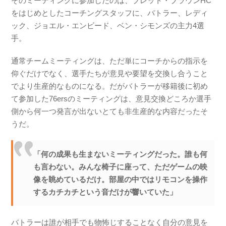
そのミーティングに参加したのは、ブレット・ブラウンHC
をはじめとしたコーチングスタッフに、バトラー、レディ
ック、ジョエル・エンビード、ベン・シモンズの主力4選
手。
通常チームミーティングは、ただ単にコーチからの指示を
仰ぐだけでなく、選手たちが意見や要望を交換し合うこと
でより生産的なものになる。だがバトラーが移籍後に初め
て参加した76ersのミーティングは、意見交換どころか選手
側から何一つ発言が出ないとても非生産的な内容だったそ
うだ。
「何の成果も生まないミーティングだった。誰も何
も言わない。みんな椅子に座って、ただゲームの映
像を眺めているだけ。部屋の中ではリモコンを操作
するカチカチという音だけが響いていた」
バトラーは誰が相手でも物怖じすることなく自分の意見を