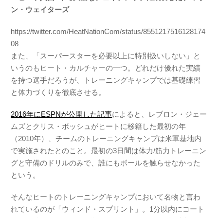
ン・ウェイターズ
https://twitter.com/HeatNationCom/status/8551217516128174
08
また、「スーパースターを必要以上に特別扱いしない」と
いうのもヒート・カルチャーの一つ。どれだけ優れた実績
を持つ選手だろうが、トレーニングキャンプでは基礎練習
と体力づくりを徹底させる。
2016年にESPNが公開した記事
によると、レブロン・ジェー
ムズとクリス・ボッシュがヒートに移籍した最初の年
（2010年）、チームのトレーニングキャンプは米軍基地内
で実施されたとのこと。最初の3日間は体力/筋力トレーニン
グと守備のドリルのみで、誰にもボールを触らせなかった
という。
そんなヒートのトレーニングキャンプにおいて名物と言わ
れているのが「ウィンド・スプリント」。1分以内にコート