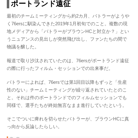
ポートランド遠征
最初のチームミーティングから約2カ月、バトラーがようや
く76ersに馴染んできた2019年1月初旬でのこと。複数の現
地メディアから「バトラーがブラウンHCと対立か？」とい
うニュアンスの見出しが突然飛び出し、ファンたちの間で
物議を醸した。
報道で取り沙汰されていたのは、76ersがポートランド遠征
の際に行ったフィルム・セッションでの出来事だ。
バトラーによれば、76ersでは第1回目以降もずっと「生産
性のない」チームミーティングが繰り返されていたとのこ
と。それは件のポートランドでのフィルムセッションでも
同様で、選手たちが終始無言なまま進行していたという。
そこでついに痺れを切らせたバトラーが、ブラウンHCに真
っ向から反論したらしい。