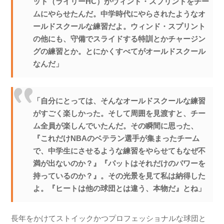
ット（ライリーHC）がウィンド・スプリントをチー
ムにやらせたんだ。中学時代にやらされたようなオ
ールドスクールな練習だよ。ウィンド・スプリント
の他にも、守備でスライドする特訓とかチャージン
グの練習とか。とにかくすべてがオールドスクール
なんだ」
「自分にとっては、そんなオールドスクールな練習
がすごく楽しかった。そして周囲を見渡すと、チー
ム全員が楽しんでいたんだ。その瞬間に思った、
『これだけNBAのベテラン選手が集まったチーム
で、中学生にさせるような練習をやらせてもなぜ不
満が出ないのか？』『パットはそれだけのパワーを
持っているのか？』。その光景を見て私は納得した
よ。『ヒートは他の球団とは違う、本物だ』とね」
長年をかけてストイックかつプロフェッショナルな球団と