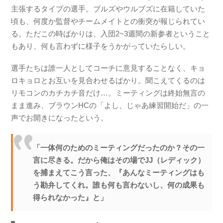
主張するタイプの選手。ブルズやウルブズに在籍していた
頃も、何度か監督やチームメイトとの衝突が報じられてい
る。ただこの時ばかりは、入団2~3週間の新参者ということ
もあり、何も言わずに様子をうかがっていたらしい。
選手たちは誰一人としてコーチに意見することなく、キョ
ロキョロとお互いを見合わせるばかり。聞こえてくるのは
リモコンのカチカチ音だけ…。ミーティングは終始無言の
まま進み、ブラウンHCの「よし、じゃあ練習開始だ」の一
声でお開きになったという。
「一体何のためのミーティングだったのか？その一
言に尽きる。だから俺はその場でJJ（レディック）
を捕まえてこう言った、『あんなミーティングはも
う勘弁してくれ。誰も何も言わないし、何の成果も
得られなかった』と」