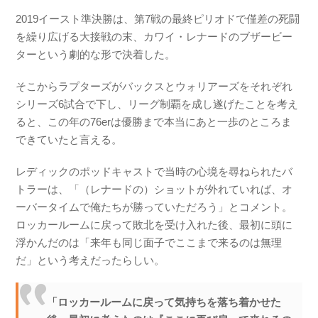
2019イースト準決勝は、第7戦の最終ピリオドで僅差の死闘
を繰り広げる大接戦の末、カワイ・レナードのブザービー
ターという劇的な形で決着した。
そこからラプターズがバックスとウォリアーズをそれぞれ
シリーズ6試合で下し、リーグ制覇を成し遂げたことを考え
ると、この年の76erは優勝まで本当にあと一歩のところま
できていたと言える。
レディックのポッドキャストで当時の心境を尋ねられたバ
トラーは、「（レナードの）ショットが外れていれば、オ
ーバータイムで俺たちが勝っていただろう」とコメント。
ロッカールームに戻って敗北を受け入れた後、最初に頭に
浮かんだのは「来年も同じ面子でここまで来るのは無理
だ」という考えだったらしい。
「ロッカールームに戻って気持ちを落ち着かせた