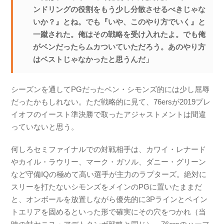
ンドリングの役割をもう少し分散させるべきじゃな
いか？』とね。でも『いや、このやり方でいく』と
一蹴された。俺はその戦略を受け入れたよ。でも俺
がベンだったらムカついていただろう。あのやり方
はベストじゃなかったと思うんだ」
シーズンを通してPGだったベン・シモンズ的には少し屈辱
だったかもしれない。ただ戦略的に見て、76ersが2019プレ
イオフのイースト準決勝で取ったアジャストメントは間違
っていないと思う。
何しろセミファイナルでの対戦相手は、カワイ・レナード
やカイル・ラウリー、マーク・ガソル、ダニー・グリーン
など守備IQの極めて高い選手が主力のラプターズ。絶対に
スリーを打たないシモンズをメインのPGに置いたままだ
と、オンボールを放置しながら優先的に3Pラインとペイン
トエリアを固めるといった形で確実にその穴をつかれ（当