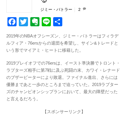
ジミー・バトラー
2
F
T
E
Li
共
a
wi
v
n
有
2019年のNBAオフシーズン、ジミー・バトラーはフィラデ
c
tt
er
e
ルフィア・76ersからの退団を希望し、サイン&トレードと
e
er
n
いう形でマイアミ・ヒートに移籍した。
b
ot
2019プレイオフでの76ersは、イースト準決勝でトロント・
o
e
ラプターズ相手に第7戦に及ぶ死闘の末、カワイ・レナード
o
のブザービーターにより敗退。ファイナル進出、さらには
k
優勝まであと一歩のところまで迫っていた。2019ラプター
ズのチャンピオンシップランにおいて、最大の障壁だった
と言えるだろう。
【スポンサーリンク】