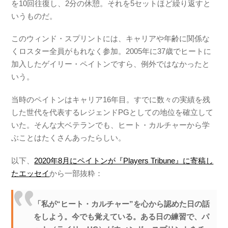
を10回往復し、2分の休憩。それを5セットほど繰り返すと
いうものだ。
このウィンド・スプリントには、キャリアや年齢に関係な
くロスター全員がもれなく参加。2005年に37歳でヒートに
加入したゲイリー・ペイトンですら、例外ではなかったと
いう。
当時のペイトンはキャリア16年目。すでに数々の実績を残
した世代を代表するレジェンドPGとしての地位を確立して
いた。そんな大ベテランでも、ヒート・カルチャーから学
ぶことはたくさんあったらしい。
以下、
2020年8月にペイトンが『Players Tribune』に寄稿し
たエッセイ
から一部抜粋：
「私が“ヒート・カルチャー”を心から認めた日の話
をしよう。今でも覚えている。ある日の練習で、パ