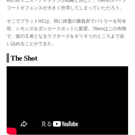
時の対ヤニス・アデトクンボ戦略と同じ）、76ersのハーフ
コートオフェンスが大きく停滞してしまっていただろう。
そこでブラットHCは、特に終盤の勝負所でバトラーを司令
塔、シモンズをダンカースポットに配置。76ersはこの布陣
で、後の王者となるラプターズをギリギリのところまで追
い詰めることができた。
The Shot