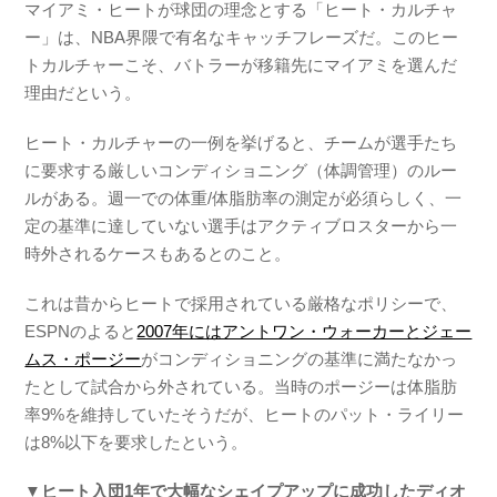
マイアミ・ヒートが球団の理念とする「ヒート・カルチャ
ー」は、NBA界隈で有名なキャッチフレーズだ。このヒー
トカルチャーこそ、バトラーが移籍先にマイアミを選んだ
理由だという。
ヒート・カルチャーの一例を挙げると、チームが選手たち
に要求する厳しいコンディショニング（体調管理）のルー
ルがある。週一での体重/体脂肪率の測定が必須らしく、一
定の基準に達していない選手はアクティブロスターから一
時外されるケースもあるとのこと。
これは昔からヒートで採用されている厳格なポリシーで、
ESPNのよると
2007年にはアントワン・ウォーカーとジェー
ムス・ポージー
がコンディショニングの基準に満たなかっ
たとして試合から外されている。当時のポージーは体脂肪
率9%を維持していたそうだが、ヒートのパット・ライリー
は8%以下を要求したという。
▼ヒート入団1年で大幅なシェイプアップに成功したディオ