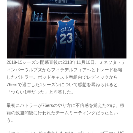
2018-19シーズン開幕直後の2018年11月10日、ミネソタ・テ
ィンバーウルブズからフィラデルフィアへとトレード移籍
したバトラー。ポッドキャスト番組内でレディックから
76ersで過ごした1シーズンについて感想を尋ねられると、
「つらい1年だった」と即答した。
最初にバトラーが76ersのやり方に不信感を覚えたのは、移
籍の数週間後に行われたチームミーティングだったとい
う。