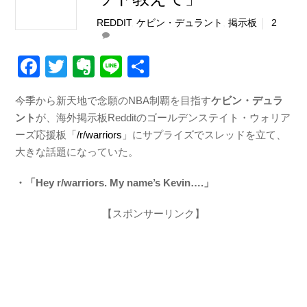
REDDIT
,
ケビン・デュラント
,
掲示板
2
F
T
E
Li
共
a
wi
v
n
有
今季から新天地で念願のNBA制覇を目指す
ケビン・デュラ
c
tt
er
e
ント
が、海外掲示板Redditのゴールデンステイト・ウォリア
e
er
n
ーズ応援板「
/r/warriors
」にサプライズでスレッドを立て、
b
ot
大きな話題になっていた。
o
e
・「Hey r/warriors. My name’s Kevin….」
o
【スポンサーリンク】
k