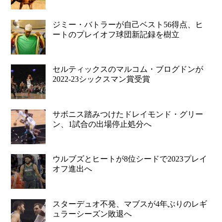
ジミー・バトラーが自己ベスト56得点、ヒ
ートのプレイオフ球団新記録を樹立
セルティックスのマルコム・ブログドンが
2022-23シックスマン賞受賞
サボニス踏みつけたドレイモンド・グリー
ン、1試合の出場停止処分へ
ウルブズとヒートが8位シードで2023プレイ
オフ進出へ
スターデュオ不発、マブスが4年ぶりのレギ
ュラーシーズン敗退へ