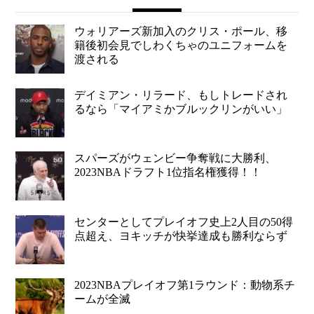
ウォリアーズ新加入のクリス・ポール、移
籍後初会見でしわくちゃのユニフォームを
渡される
デイミアン・リラード、もしトレードされ
るなら「マイアミかブルックリンがいい」
スパーズがウェンビー争奪戦に大勝利、
2023NBAドラフト1位指名権獲得！！
センターとしてプレイオフ史上2人目の50得
点超え、ヨキッチが快挙達成も勝利ならず
2023NBAプレイオフ第1ラウンド：動物系チ
ームが全滅