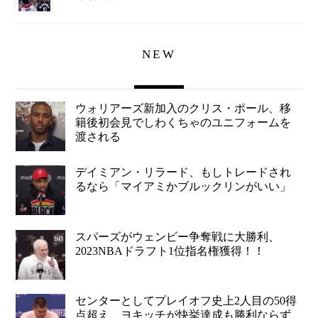
NEW
ウォリアーズ新加入のクリス・ポール、移
籍後初会見でしわくちゃのユニフォームを
渡される
デイミアン・リラード、もしトレードされ
るなら「マイアミかブルックリンがいい」
スパーズがウェンビー争奪戦に大勝利、
2023NBAドラフト1位指名権獲得！！
センターとしてプレイオフ史上2人目の50得
点超え、ヨキッチが快挙達成も勝利ならず