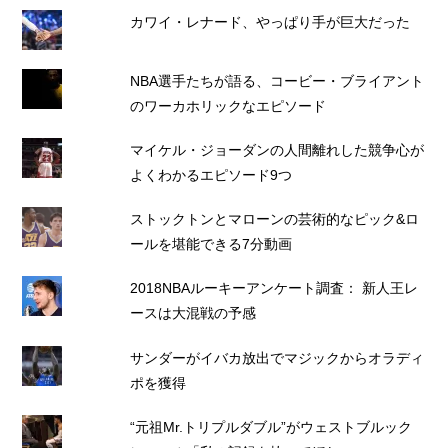
カワイ・レナード、やっぱり手が巨大だった
NBA選手たちが語る、コービー・ブライアント
のワーカホリックなエピソード
マイケル・ジョーダンの人間離れした競争心が
よくわかるエピソード9つ
ストックトンとマローンの芸術的なピック&ロ
ールを堪能できる7分動画
2018NBAルーキーアンケート調査： 新人王レ
ースは大混戦の予感
サンダーがイバカ放出でマジックからオラディ
ポを獲得
“元祖Mr.トリプルダブル”がウェストブルック