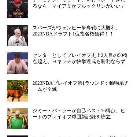
るなら「マイアミかブルックリンがいい」
スパーズがウェンビー争奪戦に大勝利、
2023NBAドラフト1位指名権獲得！！
センターとしてプレイオフ史上2人目の50得
点超え、ヨキッチが快挙達成も勝利ならず
2023NBAプレイオフ第1ラウンド：動物系チ
ームが全滅
ジミー・バトラーが自己ベスト56得点、ヒ
ートのプレイオフ球団新記録を樹立