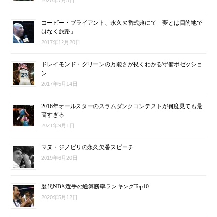
2020年7月5日
コービー・ブライアント、永久欠番式典にて「夢とは目的地で
はなく旅路」
2017年12月20日
ドレイモンド・グリーンの万能さが良くわかる守備ポゼッショ
ン
2017年5月14日
2016年オールスターのスラムダンクコンテストが何度見ても最
高すぎる
2021年9月1日
マヌ・ジノビリの永久欠番スピーチ
2019年6月20日
歴代NBA選手の通算勝率ランキングTop10
2020年5月12日