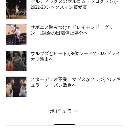
セルティックスのマルコム・ブログドンが
2022-23シックスマン賞受賞
サボニス踏みつけたドレイモンド・グリー
ン、1試合の出場停止処分へ
ウルブズとヒートが8位シードで2023プレイ
オフ進出へ
スターデュオ不発、マブスが4年ぶりのレギ
ュラーシーズン敗退へ
ポピュラー