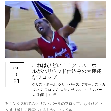
これはひどい！！クリス・ポー
2013
ルがハリウッド仕込みの大袈裟
3
なフロップ
21
クリス・ポール
,
クリッパーズ
,
デマーカス・カ
ズンズ
,
フロップ
,
ロサンゼルス・クリッパー
ズ
,
動画
0
対キングス戦でのクリス・ポールのフロップ。もうひどい
を通り越して苦笑いするしかないレベル