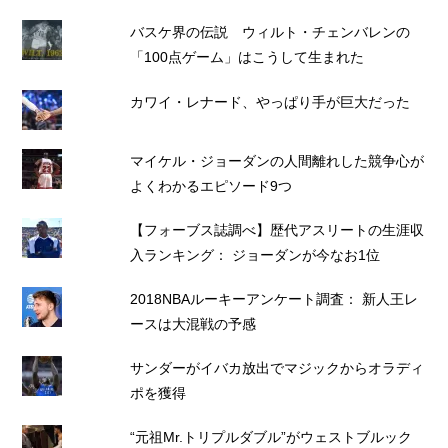
バスケ界の伝説 ウィルト・チェンバレンの
「100点ゲーム」はこうして生まれた
カワイ・レナード、やっぱり手が巨大だった
マイケル・ジョーダンの人間離れした競争心が
よくわかるエピソード9つ
【フォーブス誌調べ】歴代アスリートの生涯収
入ランキング： ジョーダンが今なお1位
2018NBAルーキーアンケート調査： 新人王レ
ースは大混戦の予感
サンダーがイバカ放出でマジックからオラディ
ポを獲得
“元祖Mr.トリプルダブル”がウェストブルック