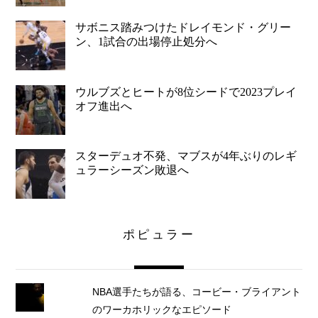
サボニス踏みつけたドレイモンド・グリー
ン、1試合の出場停止処分へ
ウルブズとヒートが8位シードで2023プレイ
オフ進出へ
スターデュオ不発、マブスが4年ぶりのレギ
ュラーシーズン敗退へ
ポピュラー
NBA選手たちが語る、コービー・ブライアント
のワーカホリックなエピソード