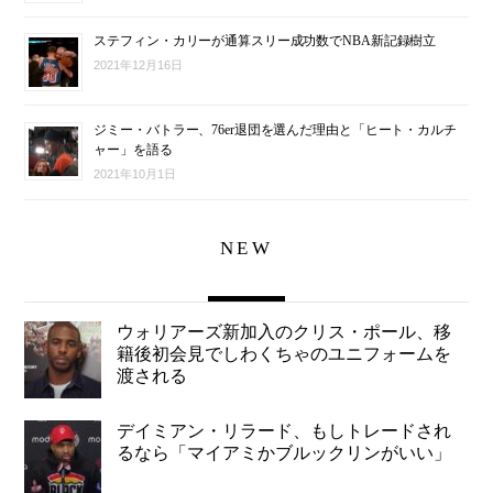
ステフィン・カリーが通算スリー成功数でNBA新記録樹立
2021年12月16日
ジミー・バトラー、76er退団を選んだ理由と「ヒート・カルチ
ャー」を語る
2021年10月1日
NEW
ウォリアーズ新加入のクリス・ポール、移
籍後初会見でしわくちゃのユニフォームを
渡される
デイミアン・リラード、もしトレードされ
るなら「マイアミかブルックリンがいい」