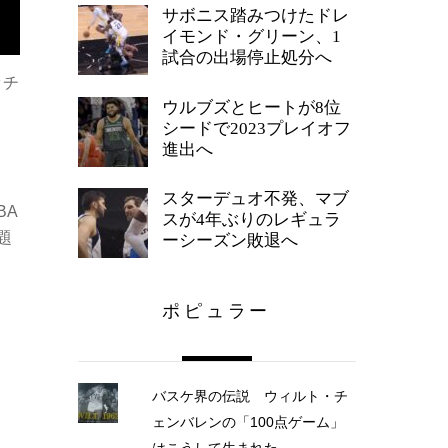
サボニス踏みつけたドレ
イモンド・グリーン、1
試合の出場停止処分へ
ッチ
ウルブズとヒートが8位
シードで2023プレイオフ
進出へ
スターデュオ不発、マブ
BA
スが4年ぶりのレギュラ
題
ーシーズン敗退へ
ポピュラー
バスケ界の伝説 ウィルト・チ
ェンバレンの「100点ゲーム」