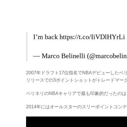
I’m back
https://t.co/IiVDlHYrLi
— Marco Belinelli (@marcobelin
2007年ドラフト17位指名でNBAデビューしたベ
リリースでの3ポイントショットがトレードマー
ベリネリのNBAキャリアで最も印象的だったのは
2014年にはオールスターのスリーポイントコン