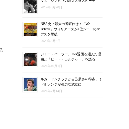
マヌ・ジノビリの永久欠番スピーチ
2019年6月20日
NBA史上最大の番狂わせ：「We
Believe」ウォリアーズが1位シードのマ
ブスを撃破
2020年5月6日
る
ジミー・バトラー、76er退団を選んだ理
由と「ヒート・カルチャー」を語る
2021年10月1日
ルカ・ドンチッチが自己最多46得点、ミ
ドルレンジが強力な武器に
2021年2月14日