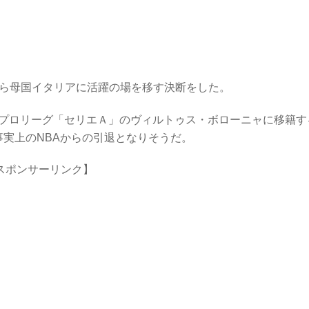
から母国イタリアに活躍の場を移す決断をした。
リアのプロリーグ「セリエＡ」のヴィルトゥス・ボローニャに移籍す
事実上のNBAからの引退となりそうだ。
スポンサーリンク】