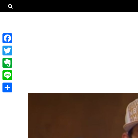
F
a
T
c
w
E
e
i
v
L
b
t
e
i
o
共
t
r
n
o
有
e
n
e
k
r
o
t