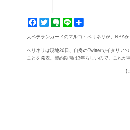
F
T
E
Li
共
a
wi
v
n
有
大ベテランガードのマルコ・ベリネリが、NBA
c
tt
er
e
e
er
n
ベリネリは現地26日、自身のTwitterでイタ
b
ot
ことを発表。契約期間は3年らしいので、これが
o
e
【
o
k