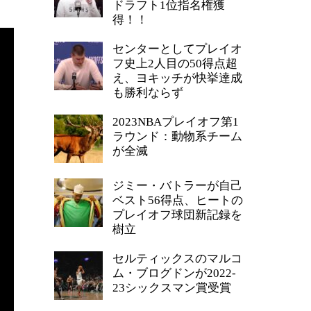
ドラフト1位指名権獲
得！！
センターとしてプレイオ
フ史上2人目の50得点超
え、ヨキッチが快挙達成
も勝利ならず
2023NBAプレイオフ第1
ラウンド：動物系チーム
が全滅
ジミー・バトラーが自己
ベスト56得点、ヒートの
プレイオフ球団新記録を
樹立
セルティックスのマルコ
ム・ブログドンが2022-
23シックスマン賞受賞