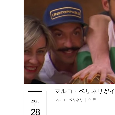
e
マルコ・ベリネリが
マルコ・ベリネリ
0
2020
11
28