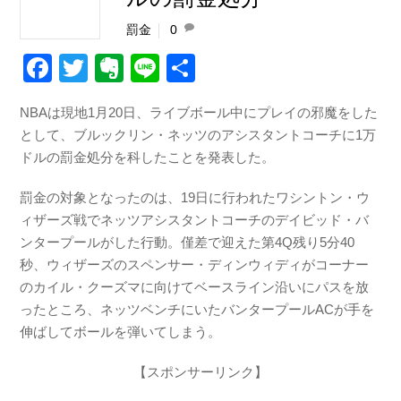
罰金
0
F
T
E
Li
共
a
wi
v
n
有
NBAは現地1月20日、ライブボール中にプレイの邪魔をした
c
tt
er
e
として、ブルックリン・ネッツのアシスタントコーチに1万
e
er
n
ドルの罰金処分を科したことを発表した。
b
ot
罰金の対象となったのは、19日に行われたワシントン・ウ
o
e
ィザーズ戦でネッツアシスタントコーチのデイビッド・バ
o
ンタープールがした行動。僅差で迎えた第4Q残り5分40
k
秒、ウィザーズのスペンサー・ディンウィディがコーナー
のカイル・クーズマに向けてベースライン沿いにパスを放
ったところ、ネッツベンチにいたバンタープールACが手を
伸ばしてボールを弾いてしまう。
【スポンサーリンク】