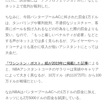
だけに、試合後には「アンプロフェッショナルだ」などと
ネット上で批判が殺到した。
ちなみに、今回バンタープールACに科された罰金1万ドル
は、タンパリングや審判批判、不適切なジェスチャー、客
席にボールを投げ入れるなどの行為をした際の罰金よりも
安い。なので、「もっと厳しいペナルティが必要」などと
する声がネット上では多く見られるが、プレイヤーやヘッ
ドコーチよりも遥かに収入が低いアシスタントにとっては
大金だ。
『ワシントン・ポスト』紙が2019年に掲載した記事
による
と、NBAアシスタントコーチのサラリーは実績やキャリア
によって大きく異なるが、10万ドル（約1137万円）から100
万ドルが相場だという。
なおNBAはバンタープールACへの1万ドルの罰金に加え、
ネッツにも2万5000ドルの罰金を賦課している。