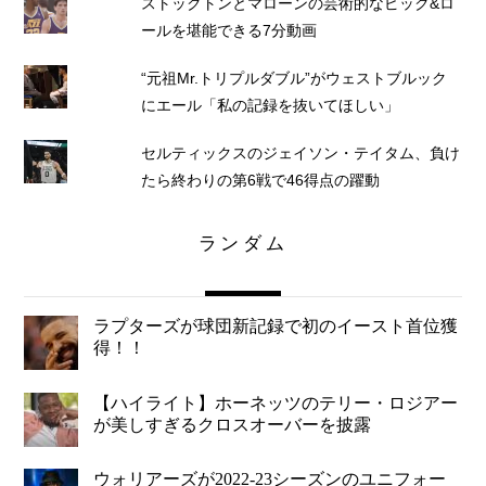
ストックトンとマローンの芸術的なピック&ロ
ールを堪能できる7分動画
“元祖Mr.トリプルダブル”がウェストブルック
にエール「私の記録を抜いてほしい」
セルティックスのジェイソン・テイタム、負け
たら終わりの第6戦で46得点の躍動
ランダム
ラプターズが球団新記録で初のイースト首位獲
得！！
【ハイライト】ホーネッツのテリー・ロジアー
が美しすぎるクロスオーバーを披露
ウォリアーズが2022-23シーズンのユニフォー