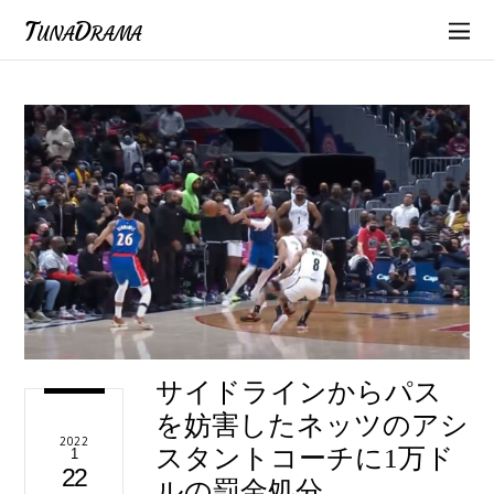
TunaDrama
サイドラインからパス
を妨害したネッツのアシ
2022
スタントコーチに1万ド
1
22
ルの罰金処分