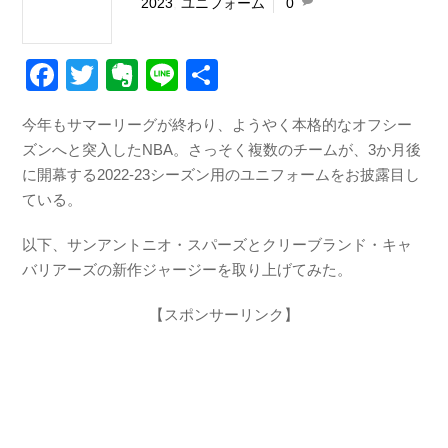
2023
,
ユニフォーム
0
F
T
E
Li
共
a
wi
v
n
有
今年もサマーリーグが終わり、ようやく本格的なオフシー
c
tt
er
e
ズンへと突入したNBA。さっそく複数のチームが、3か月後
e
er
n
に開幕する2022-23シーズン用のユニフォームをお披露目し
b
ot
ている。
o
e
以下、サンアントニオ・スパーズとクリーブランド・キャ
o
バリアーズの新作ジャージーを取り上げてみた。
k
【スポンサーリンク】