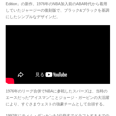
Edition」の新作。1976年のNBA加入前のABA時代から着用
していたジャージーの復刻版で、ブラック&ブラックを基調
にしたシンプルなデザインだ。
1976年のリーグ合併でNBAに参戦したスパーズは、当時の
エースだった“アイスマン”ことジョージ・ガービンの大活躍
により、すぐさまウェストの強豪チームとして台頭する。
1997年にティム・ダンカンを1位指名でドラフトするまでの