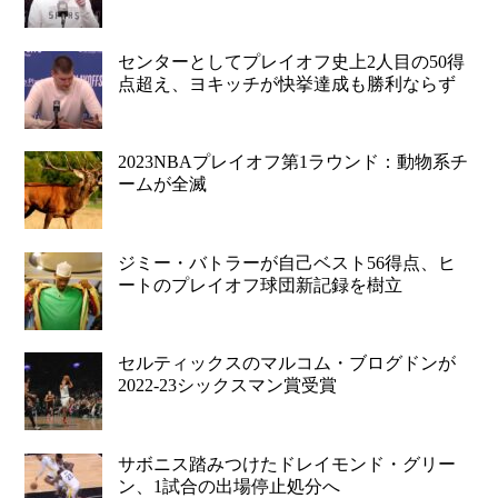
センターとしてプレイオフ史上2人目の50得
点超え、ヨキッチが快挙達成も勝利ならず
2023NBAプレイオフ第1ラウンド：動物系チ
ームが全滅
ジミー・バトラーが自己ベスト56得点、ヒ
ートのプレイオフ球団新記録を樹立
セルティックスのマルコム・ブログドンが
2022-23シックスマン賞受賞
サボニス踏みつけたドレイモンド・グリー
ン、1試合の出場停止処分へ