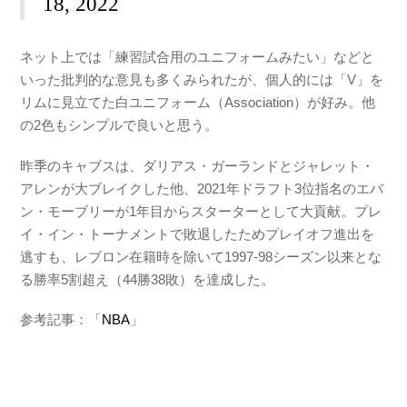
18, 2022
ネット上では「練習試合用のユニフォームみたい」などと
いった批判的な意見も多くみられたが、個人的には「V」を
リムに見立てた白ユニフォーム（Association）が好み。他
の2色もシンプルで良いと思う。
昨季のキャブスは、ダリアス・ガーランドとジャレット・
アレンが大ブレイクした他、2021年ドラフト3位指名のエバ
ン・モーブリーが1年目からスターターとして大貢献。プレ
イ・イン・トーナメントで敗退したためプレイオフ進出を
逃すも、レブロン在籍時を除いて1997-98シーズン以来とな
る勝率5割超え（44勝38敗）を達成した。
参考記事：「
NBA
」