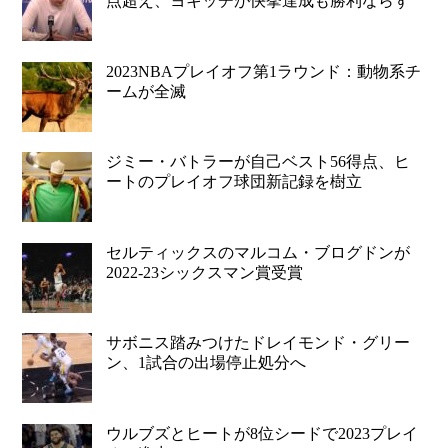
点超え、ヨキッチが快挙達成も勝利ならず
2023NBAプレイオフ第1ラウンド：動物系チ
ームが全滅
ジミー・バトラーが自己ベスト56得点、ヒ
ートのプレイオフ球団新記録を樹立
セルティックスのマルコム・ブログドンが
2022-23シックスマン賞受賞
サボニス踏みつけたドレイモンド・グリー
ン、1試合の出場停止処分へ
ウルブズとヒートが8位シードで2023プレイ