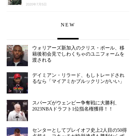
2020年7月5日
NEW
ウォリアーズ新加入のクリス・ポール、移
籍後初会見でしわくちゃのユニフォームを
渡される
デイミアン・リラード、もしトレードされ
るなら「マイアミかブルックリンがいい」
スパーズがウェンビー争奪戦に大勝利、
2023NBAドラフト1位指名権獲得！！
センターとしてプレイオフ史上2人目の50得