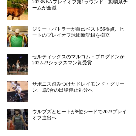
2023NBAプレイオフ第1ラウンド：動物系チ
ームが全滅
ジミー・バトラーが自己ベスト56得点、ヒ
ートのプレイオフ球団新記録を樹立
セルティックスのマルコム・ブログドンが
2022-23シックスマン賞受賞
サボニス踏みつけたドレイモンド・グリー
ン、1試合の出場停止処分へ
ウルブズとヒートが8位シードで2023プレイ
オフ進出へ