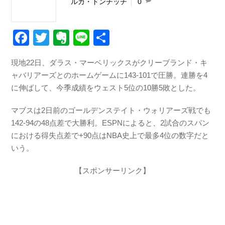
ルカ・ドンチッチ
0
F
T
E
Li
共
a
wi
v
n
有
現地22日、ダラス・マーベリックスがクリーブランド・キ
c
tt
er
e
ャバリアーズとのホームゲームに143-101で圧勝。連勝を4
e
er
n
に伸ばして、今季成績をウェスト5位の10勝5敗とした。
b
ot
マブスは2日前のゴールデンステイト・ウォリアーズ戦でも
o
e
142-94の48点差で大勝利。ESPNによると、2試合のスパン
o
における得失点差で+90点はNBA史上で最多4位の数字だと
k
いう。
【スポンサーリンク】