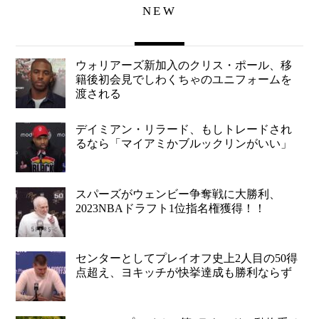
NEW
ウォリアーズ新加入のクリス・ポール、移
籍後初会見でしわくちゃのユニフォームを
渡される
デイミアン・リラード、もしトレードされ
るなら「マイアミかブルックリンがいい」
スパーズがウェンビー争奪戦に大勝利、
2023NBAドラフト1位指名権獲得！！
センターとしてプレイオフ史上2人目の50得
点超え、ヨキッチが快挙達成も勝利ならず