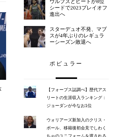
ウルブズとヒートが8位
シードで2023プレイオフ
進出へ
スターデュオ不発、マブ
スが4年ぶりのレギュラ
ーシーズン敗退へ
ポピュラー
が
【フォーブス誌調べ】歴代アス
ー
リートの生涯収入ランキング：
ジョーダンが今なお1位
ウォリアーズ新加入のクリス・
ポール、移籍後初会見でしわく
ちゃのユニフォームを渡される