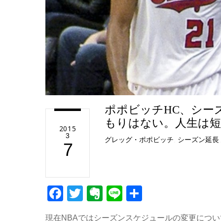
ポポビッチHC、シー
もりはない。人生は
2015
3
グレッグ・ポポビッチ
,
シーズン延長
7
F
T
E
Li
共
a
wi
v
n
有
現在NBAではシーズンスケジュールの変更につ