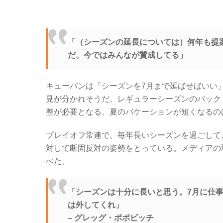
「（シーズンの延長については）何年も提
だ。今ではみんなが賛成してる」
キューバンは「シーズンを7月まで延ばせばいい
見が分かれそうだ。レギュラーシーズンのバック
整が必要となる。夏のバケーションが短くなるの
プレイオフ常連で、毎年長いシーズンを過ごして
対して断固反対の姿勢をとっている。メディアの
べた。
「シーズンは十分に長いと思う。7月に仕
は外してくれ」
– グレッグ・ポポビッチ