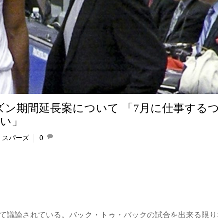
ズン期間延長案について 「7月に仕事する
短い」
,
スパーズ
0
いて議論されている。バック・トゥ・バックの試合を出来る限り