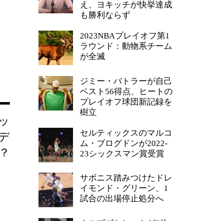
え、ヨキッチが快挙達成
も勝利ならず
2023NBAプレイオフ第1
ラウンド：動物系チーム
が全滅
ジミー・バトラーが自己
ベスト56得点、ヒートの
プレイオフ球団新記録を
樹立
ッ
セルティックスのマルコ
デ
ム・ブログドンが2022-
？
23シックスマン賞受賞
サボニス踏みつけたドレ
イモンド・グリーン、1
試合の出場停止処分へ