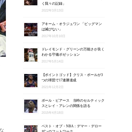
く我々の記録」
2022年3月13日
アキーム・オラジュワン 「ビッグマン
は滅びない」
2017年10月10日
ドレイモンド・グリーンの万能さが良く
わかる守備ポゼッション
2017年5月14日
つ
【ポイントゴッド】クリス・ポールが3
つの球団で17連勝達成
2021年12月2日
ポール・ピアース 当時のセルティック
スとレイ・アレンの関係を語る
2015年4月18日
ベスト・オブ・NBA：デマー・デロー
な
ザンのフットワーク