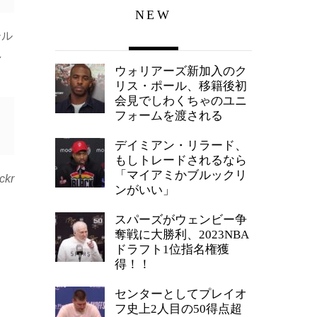
NEW
ール
し
ウォリアーズ新加入のク
リス・ポール、移籍後初
会見でしわくちゃのユニ
フォームを渡される
デイミアン・リラード、
もしトレードされるなら
「マイアミかブルックリ
ickr
ンがいい」
スパーズがウェンビー争
奪戦に大勝利、2023NBA
ドラフト1位指名権獲
得！！
センターとしてプレイオ
フ史上2人目の50得点超