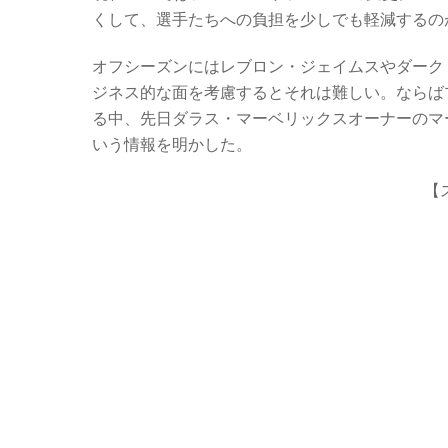
c
tt
er
e
くして、選手たちへの負担を少しでも軽減するの
e
er
n
b
ot
オフシーズンにはレブロン・ジェイムスやダーク
ジネス的な面を考慮するとそれは難しい。ならば
o
e
る中、先日ダラス・マーベリックスオーナーのマ
o
いう情報を明かした。
k
【