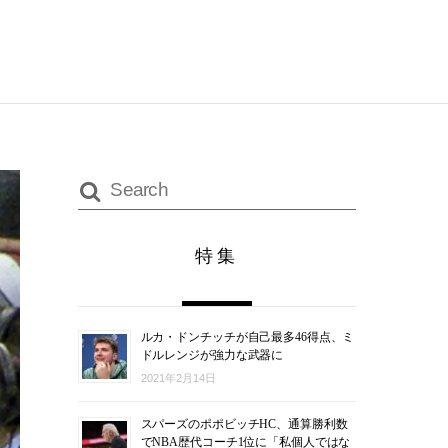
特集
ルカ・ドンチッチが自己最多46得点、ミ
ドルレンジが強力な武器に
2021年2月14日
スパーズのポポビッチHC、通算勝利数
でNBA歴代コーチ1位に「私個人ではな