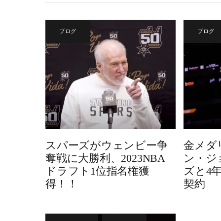
ブログ
ブログ
スパーズがウェンビー争
金メダ
奪戦に大勝利、2023NBA
ン・ジ
ドラフト1位指名権獲
ズと4年
得！！
契約