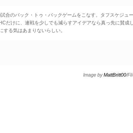
20試合のバック・トゥ・バックゲームをこなす。タフスケジュ
HCだけに、連戦を少しでも減らすアイデアなら真っ先に賛成
にする気はあまりないらしい。
Image by
MattBritt00
/Fl