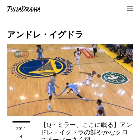
TunaDrama
アンドレ・イグドラ
【Q・ミラー、ここに眠る】アン
2014
ドレ・イグドラの鮮やかなクロ
4
スオーバーさく裂