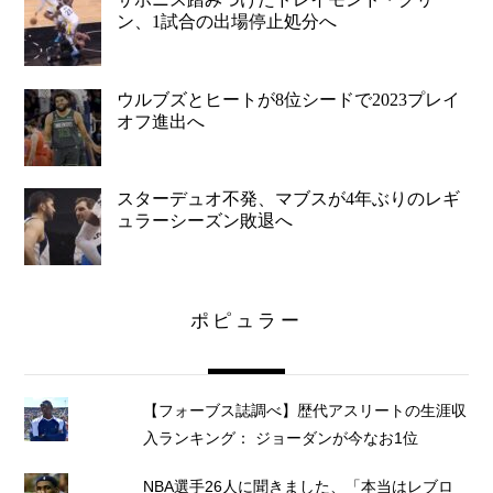
ン、1試合の出場停止処分へ
ウルブズとヒートが8位シードで2023プレイ
オフ進出へ
スターデュオ不発、マブスが4年ぶりのレギ
ュラーシーズン敗退へ
ポピュラー
【フォーブス誌調べ】歴代アスリートの生涯収
入ランキング： ジョーダンが今なお1位
NBA選手26人に聞きました、「本当はレブロ