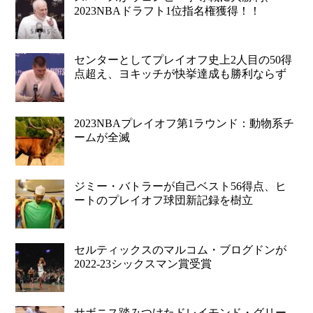
2023NBAドラフト1位指名権獲得！！
センターとしてプレイオフ史上2人目の50得
点超え、ヨキッチが快挙達成も勝利ならず
2023NBAプレイオフ第1ラウンド：動物系チ
ームが全滅
ジミー・バトラーが自己ベスト56得点、ヒ
ートのプレイオフ球団新記録を樹立
セルティックスのマルコム・ブログドンが
2022-23シックスマン賞受賞
サボニス踏みつけたドレイモンド・グリー