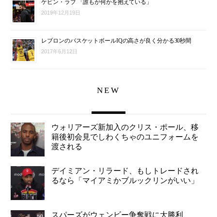
ケビン・ラブ 「誰もが何かを抱えている」
2019年12月19日
レブロンのバスケットボールIQの高さが良く分かる30秒間
2017年6月12日
NEW
ウォリアーズ新加入のクリス・ポール、移
籍後初会見でしわくちゃのユニフォームを
渡される
デイミアン・リラード、もしトレードされ
るなら「マイアミかブルックリンがいい」
スパーズがウェンビー争奪戦に大勝利、