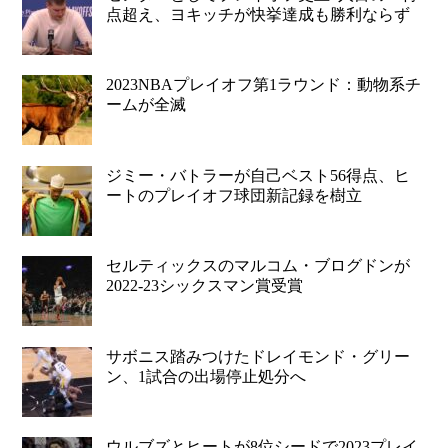
点超え、ヨキッチが快挙達成も勝利ならず
2023NBAプレイオフ第1ラウンド：動物系チ
ームが全滅
ジミー・バトラーが自己ベスト56得点、ヒ
ートのプレイオフ球団新記録を樹立
セルティックスのマルコム・ブログドンが
2022-23シックスマン賞受賞
サボニス踏みつけたドレイモンド・グリー
ン、1試合の出場停止処分へ
ウルブズとヒートが8位シードで2023プレイ