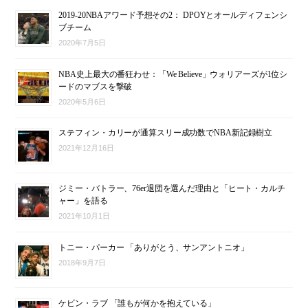
2019-20NBAアワード予想その2： DPOYとオールディフェンシ
ブチーム
2020年7月5日
NBA史上最大の番狂わせ：「We Believe」ウォリアーズが1位シ
ードのマブスを撃破
2020年5月6日
ステフィン・カリーが通算スリー成功数でNBA新記録樹立
2021年12月16日
ジミー・バトラー、76er退団を選んだ理由と「ヒート・カルチ
ャー」を語る
2021年10月1日
トニー・パーカー 「ありがとう、サンアントニオ」
2018年9月7日
ケビン・ラブ 「誰もが何かを抱えている」