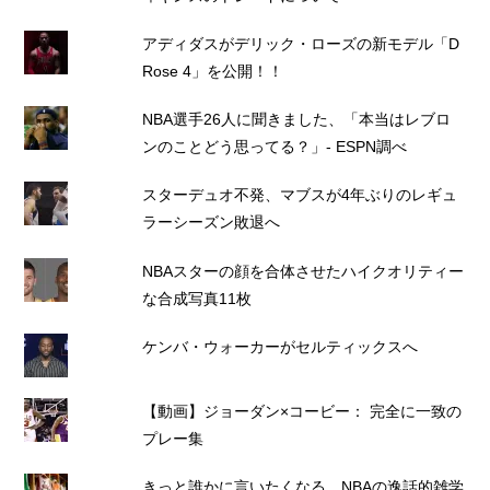
アディダスがデリック・ローズの新モデル「D
Rose 4」を公開！！
NBA選手26人に聞きました、「本当はレブロ
ンのことどう思ってる？」- ESPN調べ
スターデュオ不発、マブスが4年ぶりのレギュ
ラーシーズン敗退へ
NBAスターの顔を合体させたハイクオリティー
な合成写真11枚
ケンバ・ウォーカーがセルティックスへ
【動画】ジョーダン×コービー： 完全に一致の
プレー集
きっと誰かに言いたくなる、NBAの逸話的雑学