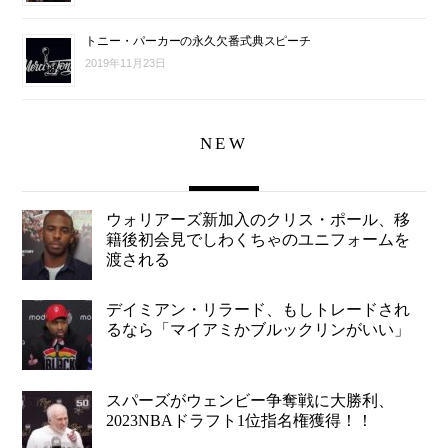
トニー・パーカーの永久欠番式典スピーチ
2019年11月23日
NEW
ウォリアーズ新加入のクリス・ポール、移
籍後初会見でしわくちゃのユニフォームを
渡される
デイミアン・リラード、もしトレードされ
るなら「マイアミかブルックリンがいい」
スパーズがウェンビー争奪戦に大勝利、
2023NBAドラフト1位指名権獲得！！