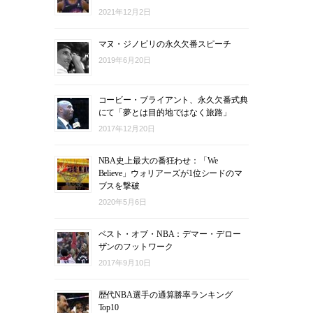
2021年12月2日
マヌ・ジノビリの永久欠番スピーチ
2019年6月20日
コービー・ブライアント、永久欠番式典
にて「夢とは目的地ではなく旅路」
2017年12月20日
NBA史上最大の番狂わせ：「We
Believe」ウォリアーズが1位シードのマ
ブスを撃破
2020年5月6日
ベスト・オブ・NBA：デマー・デロー
ザンのフットワーク
2017年9月10日
歴代NBA選手の通算勝率ランキング
Top10