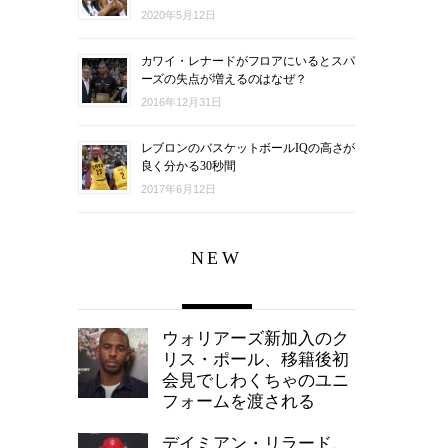
2020年5月12日
カワイ・レナードがフロアにいるとスパ
ーズの失点が増えるのはなぜ？
2016年12月31日
レブロンのバスケットボールIQの高さが
良く分かる30秒間
2017年6月12日
NEW
ウォリアーズ新加入のク
リス・ポール、移籍後初
会見でしわくちゃのユニ
フォームを渡される
デイミアン・リラード、