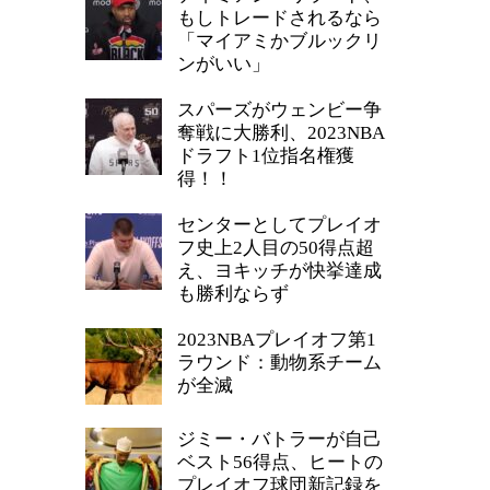
もしトレードされるなら
「マイアミかブルックリ
ンがいい」
スパーズがウェンビー争
奪戦に大勝利、2023NBA
ドラフト1位指名権獲
得！！
センターとしてプレイオ
フ史上2人目の50得点超
え、ヨキッチが快挙達成
も勝利ならず
2023NBAプレイオフ第1
ラウンド：動物系チーム
が全滅
ジミー・バトラーが自己
ベスト56得点、ヒートの
プレイオフ球団新記録を