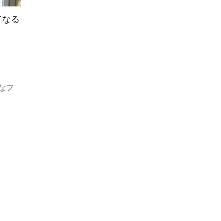
てなる
なフ