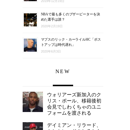
2019年12月19日
NBAで最も多くのブザービーターを決
めた選手は誰？
2020年2月19日
マブスのリック・カーライルHC「ポス
トアップは時代遅れ」
2020年6月3日
NEW
ウォリアーズ新加入のク
リス・ポール、移籍後初
会見でしわくちゃのユニ
フォームを渡される
デイミアン・リラード、