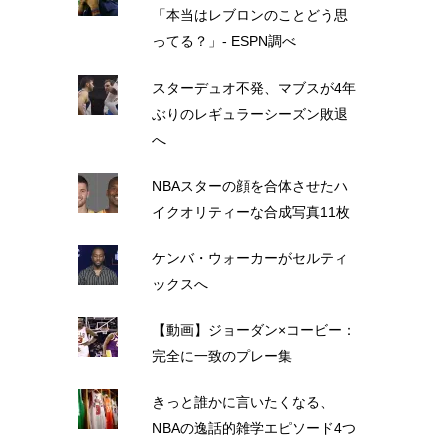
「本当はレブロンのことどう思
ってる？」- ESPN調べ
スターデュオ不発、マブスが4年
ぶりのレギュラーシーズン敗退
へ
NBAスターの顔を合体させたハ
イクオリティーな合成写真11枚
ケンバ・ウォーカーがセルティ
ックスへ
【動画】ジョーダン×コービー：
完全に一致のプレー集
きっと誰かに言いたくなる、
NBAの逸話的雑学エピソード4つ