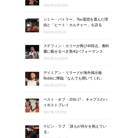
2021年12月16日
ジミー・バトラー、76er退団を選んだ理
由と「ヒート・カルチャー」を語る
2021年10月1日
ステフィン・カリーが再び40得点、教科
書に載せるべき第4Qパフォーマンス
2021年11月20日
デイミアン・リラードが海外掲示板
Redditに降臨「なんでも聞いてくれ」
2021年12月7日
ベスト・オブ・2016-17： キャブスのハ
イポストプレイ
2017年7月27日
ケビン・ラブ 「誰もが何かを抱えてい
る」