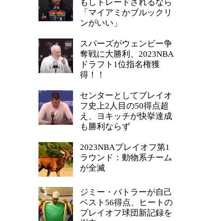
もしトレードされるなら
「マイアミかブルックリ
ンがいい」
スパーズがウェンビー争
奪戦に大勝利、2023NBA
ドラフト1位指名権獲
得！！
センターとしてプレイオ
フ史上2人目の50得点超
え、ヨキッチが快挙達成
も勝利ならず
2023NBAプレイオフ第1
ラウンド：動物系チーム
が全滅
ジミー・バトラーが自己
ベスト56得点、ヒートの
プレイオフ球団新記録を