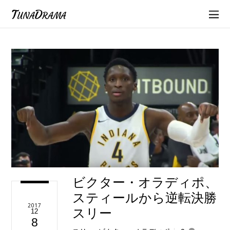
TunaDrama
ビクター・オラディポ、
スティールから逆転決勝
2017
スリー
12
8