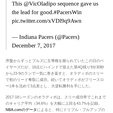
This
@VicOladipo
sequence gave us
the lead for good.
#PacersWin
pic.twitter.com/xVDl9q9Awn
— Indiana Pacers (@Pacers)
December 7, 2017
序盤からずっとブルズに主導権を握られていたこの日のペ
イサーズだが、16点ビハインドで迎えた第4Q残り9分30秒
から23-9のランで一気に巻き返すと、オラディポのスリー
で初のリード奪取に成功。続いてオラディポがフリースロ
ー1本を沈めて3点差とし、大逆転勝利を手にした。
2017-18シーズンのオラディポは、スリー成功率でこれまで
のキャリア平均（34.6%）を大幅に上回る43.7%を記録。
NBA.comのデータ
によると、特にドリブル・プルアップの