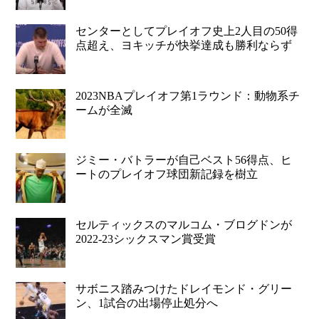
センターとしてプレイオフ史上2人目の50得
点超え、ヨキッチが快挙達成も勝利ならず
2023NBAプレイオフ第1ラウンド：動物系チ
ームが全滅
ジミー・バトラーが自己ベスト56得点、ヒ
ートのプレイオフ球団新記録を樹立
セルティックスのマルコム・ブログドンが
2022-23シックスマン賞受賞
サボニス踏みつけたドレイモンド・グリー
ン、1試合の出場停止処分へ