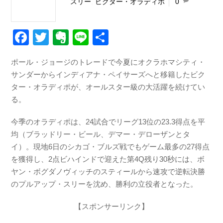
スリー
,
ビクター・オラディポ
0
F
T
E
Li
共
a
wi
v
n
有
ポール・ジョージのトレードで今夏にオクラホマシティ・
c
tt
er
e
サンダーからインディアナ・ペイサーズへと移籍したビク
e
er
n
ター・オラディポが、オールスター級の大活躍を続けてい
b
ot
る。
o
e
今季のオラディポは、24試合でリーグ13位の23.3得点を平
o
均（ブラッドリー・ビール、デマー・デローザンとタ
k
イ）。現地6日のシカゴ・ブルズ戦でもゲーム最多の27得点
を獲得し、2点ビハインドで迎えた第4Q残り30秒には、ボ
ヤン・ボグダノヴィッチのスティールから速攻で逆転決勝
のプルアップ・スリーを沈め、勝利の立役者となった。
【スポンサーリンク】