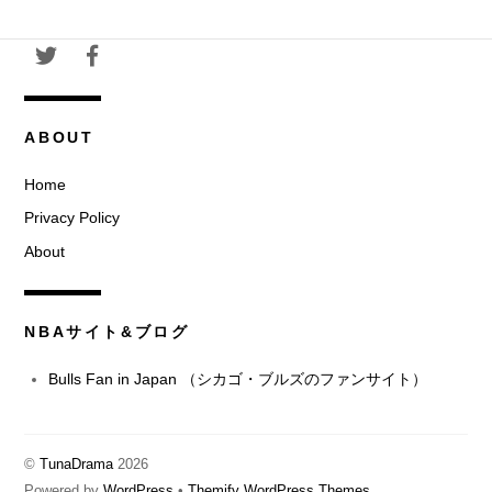
ABOUT
Home
Privacy Policy
About
NBAサイト&ブログ
Bulls Fan in Japan （シカゴ・ブルズのファンサイト）
©
TunaDrama
2026
Powered by
WordPress
•
Themify WordPress Themes