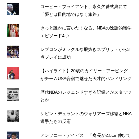
コービー・ブライアント、永久欠番式典にて
「夢とは目的地ではなく旅路」
きっと誰かに言いたくなる、NBAの逸話的雑学
エピソード4つ
レブロンがミラクルな股抜きスプリットから3
点プレイに成功
【ハイライト】20歳のカイリー・アービング
がチームUSA合宿で魅せた天才的ハンドリング
歴代NBAのレジェンドすぎる記録とかスタッツ
とか
ケビン・デュラントのウォリアーズ移籍とNBA
選手たちの反応
アンソニー・デイビス 「身長が2.5cm伸びて