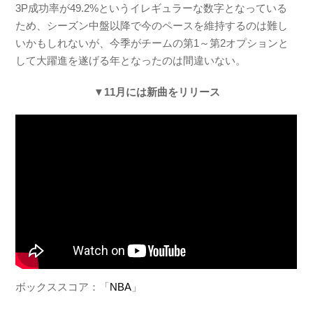
3P成功率が49.2%というイレギュラーな数字となっている
ため、シーズン中盤以降で今のペースを維持するのは難し
いかもしれないが、今季がチームの第1～第2オプションと
して大躍進を遂げる年となったのは間違いない。
▼11月には新曲をリリース
ボックススコア：「
NBA
」