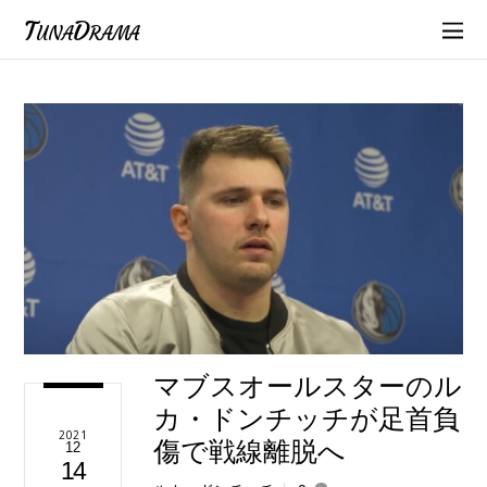
TunaDrama
マブスオールスターのル
カ・ドンチッチが足首負
2021
傷で戦線離脱へ
12
14