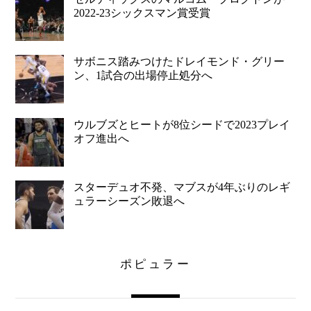
2022-23シックスマン賞受賞
サボニス踏みつけたドレイモンド・グリー
ン、1試合の出場停止処分へ
ウルブズとヒートが8位シードで2023プレイ
オフ進出へ
スターデュオ不発、マブスが4年ぶりのレギ
ュラーシーズン敗退へ
ポピュラー