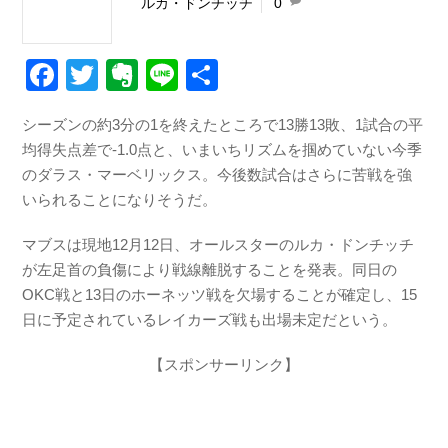
ルカ・ドンチッチ
0
F
T
E
Li
共
a
wi
v
n
有
シーズンの約3分の1を終えたところで13勝13敗、1試合の平
c
tt
er
e
均得失点差で-1.0点と、いまいちリズムを掴めていない今季
e
er
n
のダラス・マーベリックス。今後数試合はさらに苦戦を強
b
ot
いられることになりそうだ。
o
e
マブスは現地12月12日、オールスターのルカ・ドンチッチ
o
が左足首の負傷により戦線離脱することを発表。同日の
k
OKC戦と13日のホーネッツ戦を欠場することが確定し、15
日に予定されているレイカーズ戦も出場未定だという。
【スポンサーリンク】