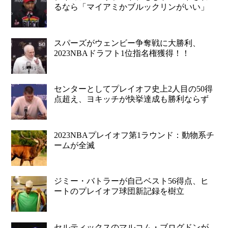
るなら「マイアミかブルックリンがいい」
スパーズがウェンビー争奪戦に大勝利、
2023NBAドラフト1位指名権獲得！！
センターとしてプレイオフ史上2人目の50得
点超え、ヨキッチが快挙達成も勝利ならず
2023NBAプレイオフ第1ラウンド：動物系チ
ームが全滅
ジミー・バトラーが自己ベスト56得点、ヒ
ートのプレイオフ球団新記録を樹立
セルティックスのマルコム・ブログドンが