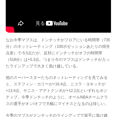
なお今季マブスは、ドンチッチがフロアにいる時間帯（735
分）のネットレーティング（100ポゼッションあたりの得失
点差）で-5.5点だが、反対にドンチッチがオフの時間帯
（518分）は+5.3点。つまり今のマブスはドンチッチが入っ
たラインアップで大きく負け越している。
他のスーパースターたちのネットレーティングを見てみる
と、ステフィン・カリーが+16.4点、ニコラ・ヨキッチが
+13.4点、ヤニス・アデトクンボが+12.2点といずれもポジ
ティブ。今季ドンチッチのように、オールNBAチームクラ
スの選手がオン/オフで大幅にマイナスとなるのは珍しい。
今季のマブスがドンチッチのラインアップで派手に負け越