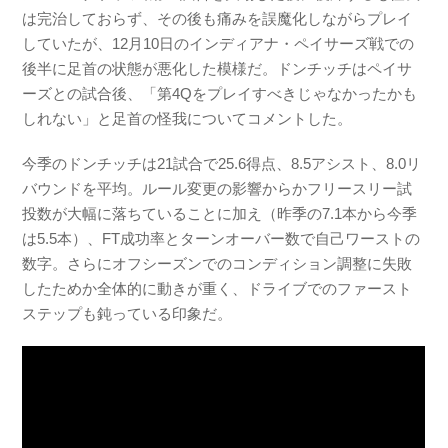
は完治しておらず、その後も痛みを誤魔化しながらプレイ
していたが、12月10日のインディアナ・ペイサーズ戦での
後半に足首の状態が悪化した模様だ。ドンチッチはペイサ
ーズとの試合後、「第4Qをプレイすべきじゃなかったかも
しれない」と足首の怪我についてコメントした。
今季のドンチッチは21試合で25.6得点、8.5アシスト、8.0リ
バウンドを平均。ルール変更の影響からかフリースリー試
投数が大幅に落ちていることに加え（昨季の7.1本から今季
は5.5本）、FT成功率とターンオーバー数で自己ワーストの
数字。さらにオフシーズンでのコンディション調整に失敗
したためか全体的に動きが重く、ドライブでのファースト
ステップも鈍っている印象だ。