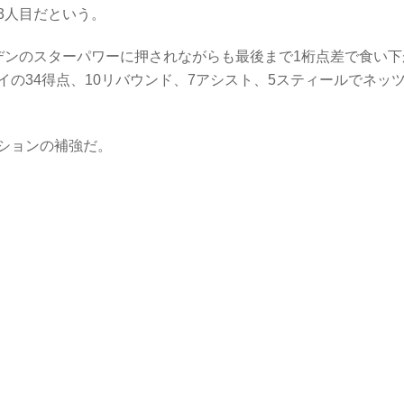
3人目だという。
デンのスターパワーに押されながらも最後まで1桁点差で食い下
の34得点、10リバウンド、7アシスト、5スティールでネッ
ションの補強だ。