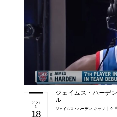
e
ジェイムス・ハーデン
ル
2021
1
ジェイムス・ハーデン
,
ネッツ
0
18