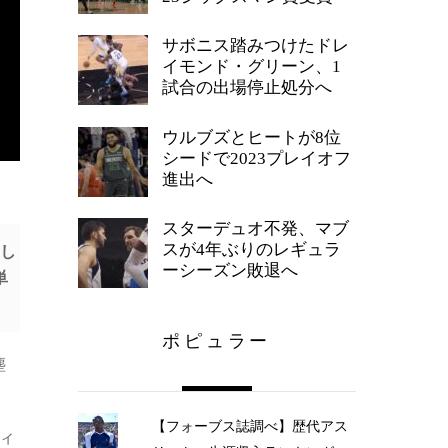
サボニス踏みつけたドレ
イモンド・グリーン、1
試合の出場停止処分へ
ウルブズとヒートが8位
シードで2023プレイオフ
進出へ
スターデュオ不発、マブ
スが4年ぶりのレギュラ
関し
ーシーズン敗退へ
単
ポピュラー
塵
【フォーブス誌調べ】歴代アス
ウィ