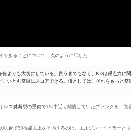
イできることについて、次のように話した：
を何よりも大切にしている。言うまでもなく、KDは得点力に
だ。いとも簡単にスコアできる。僕としては、それをもっと簡
。アキレス腱断裂の重傷で1年半近く離脱していたブランクを、微
幕10試合で30得点以上を平均するのは、エルジン・ベイラーと