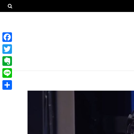
F
a
T
c
w
E
e
i
v
L
b
t
e
i
o
共
t
r
n
o
有
e
n
e
k
r
o
t