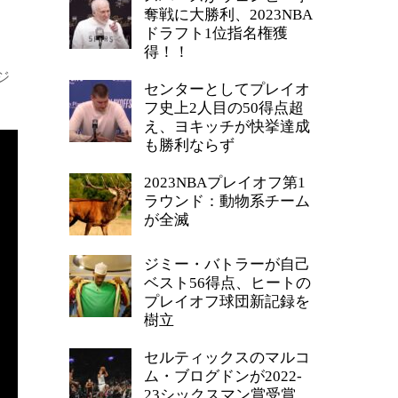
奪戦に大勝利、2023NBA
ドラフト1位指名権獲
得！！
ジ
センターとしてプレイオ
フ史上2人目の50得点超
え、ヨキッチが快挙達成
も勝利ならず
2023NBAプレイオフ第1
ラウンド：動物系チーム
が全滅
ジミー・バトラーが自己
ベスト56得点、ヒートの
プレイオフ球団新記録を
樹立
セルティックスのマルコ
ム・ブログドンが2022-
23シックスマン賞受賞