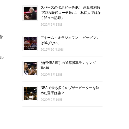
スパーズのポポビッチHC、通算勝利数
でNBA歴代コーチ1位に「私個人ではな
く我々の記録」
2022年3月13日
を
アキーム・オラジュワン 「ビッグマン
は滅びない」
2017年10月10日
ル
歴代NBA選手の通算勝率ランキング
Top10
2020年5月12日
NBAで最も多くのブザービーターを決
めた選手は誰？
2020年2月19日