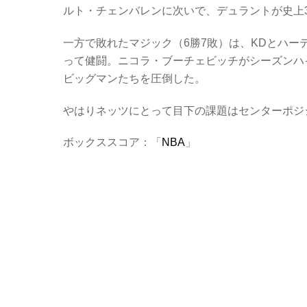
ルト・チェンバレンに次いで、デュラントが史上
一方で敗れたマジック（6勝7敗）は、KDとハー
って健闘。ニコラ・ブーチェビッチがシーズンハイ
ビッグマンたちを圧倒した。
やはりネッツにとって目下の課題はセンターポジ
ボックススコア：「
NBA
」