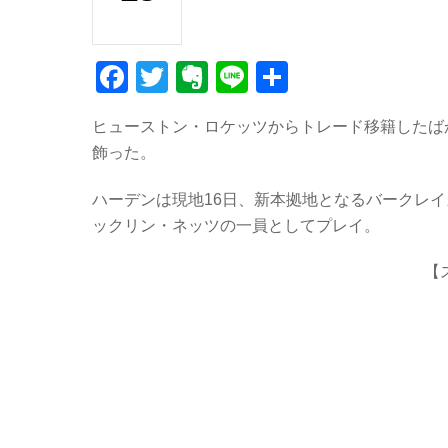
F
T
E
Li
共
a
wi
v
n
有
ヒューストン・ロケッツからトレード移籍したば
c
tt
er
e
飾った。
e
er
n
b
ot
ハーデンは現地16日、新本拠地となるバークレ
ックリン・ネッツの一員としてプレイ。
o
e
o
【
k