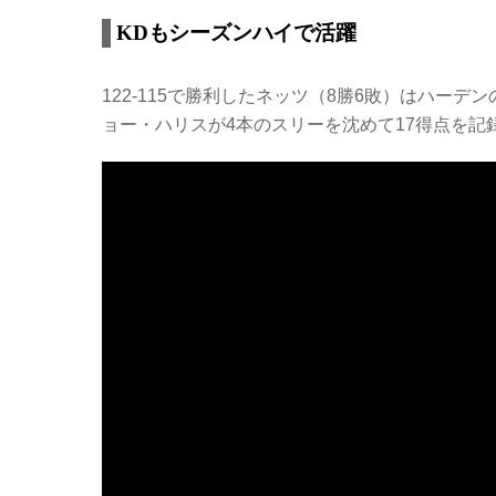
KDもシーズンハイで活躍
122-115で勝利したネッツ（8勝6敗）はハー
ョー・ハリスが4本のスリーを沈めて17得点を記