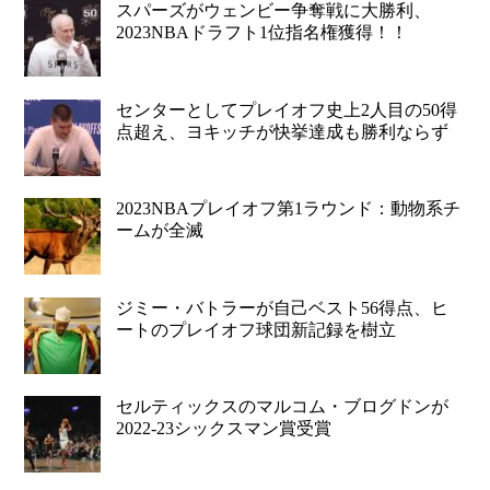
スパーズがウェンビー争奪戦に大勝利、
2023NBAドラフト1位指名権獲得！！
センターとしてプレイオフ史上2人目の50得
点超え、ヨキッチが快挙達成も勝利ならず
2023NBAプレイオフ第1ラウンド：動物系チ
ームが全滅
ジミー・バトラーが自己ベスト56得点、ヒ
ートのプレイオフ球団新記録を樹立
セルティックスのマルコム・ブログドンが
2022-23シックスマン賞受賞