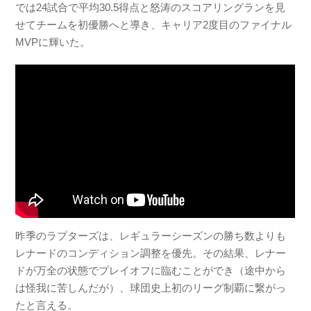
では24試合で平均30.5得点と怒涛のスコアリングランを見
せてチームを初優勝へと導き、キャリア2度目のファイナル
MVPに輝いた。
昨季のラプターズは、レギュラーシーズンの勝ち数よりも
レナードのコンディション調整を優先。その結果、レナー
ドが万全の状態でプレイオフに臨むことができ（途中から
は怪我に苦しんだが）、球団史上初のリーグ制覇に繋がっ
たと言える。