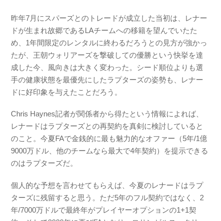
昨年7月にスパーズとのトレードが成立した当初は、レナー
ドが生まれ故郷であるLAチームへの移籍を望んでいたた
め、1年間限定のレンタルに終わるだろうとの見方が強かっ
たが、王朝ウォリアーズを撃破しての優勝という快挙を達
成した今、風向きは大きく変わった。シード順位よりも選
手の健康状態を最優先にしたラプターズの姿勢も、レナー
ドに好印象を与えたことだろう。
Chris Haynes記者が関係者から得たという情報によれば、
レナードはラプターズとの再契約を真剣に検討していると
のこと。今夏FAで金銭的に最も魅力的なオファー（5年/1億
9000万ドル、他のチームなら最大で4年契約）を提示できる
のはラプターズだ。
個人的な予想を言わせてもらえば、今夏のレナードはラプ
ターズに残留すると思う。ただ5年のフル契約ではなく、2
年/7000万ドルで最終年がプレイヤーオプションの1+1契