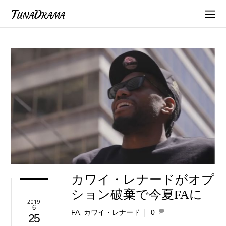
TunaDrama
カワイ・レナードがオプ
ション破棄で今夏FAに
2019
6
FA
,
カワイ・レナード
0
25