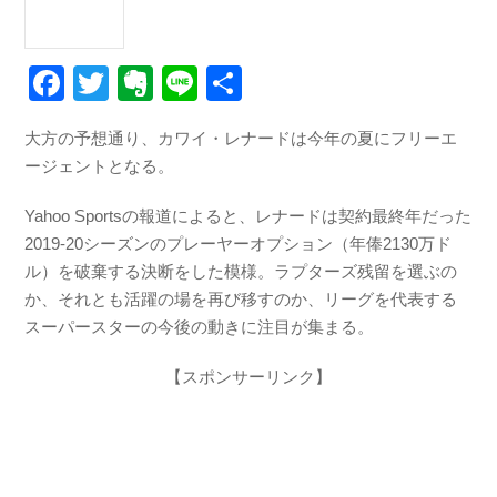
F
T
E
Li
共
a
wi
v
n
有
大方の予想通り、カワイ・レナードは今年の夏にフリーエ
c
tt
er
e
ージェントとなる。
e
er
n
b
ot
Yahoo Sportsの報道によると、レナードは契約最終年だった
2019-20シーズンのプレーヤーオプション（年俸2130万ド
o
e
ル）を破棄する決断をした模様。ラプターズ残留を選ぶの
o
か、それとも活躍の場を再び移すのか、リーグを代表する
k
スーパースターの今後の動きに注目が集まる。
【スポンサーリンク】