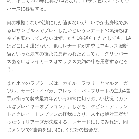
約。そして2020年に再びFAとなり、ロサンゼルス・クリッ
パーズに移籍する。
何の根拠もない憶測にしか過ぎないが、いつか出身地であ
るロサンゼルスでプレイしたいというレナードの気持ちは
今でも変わっていないはず。ただ1年遅らせたとしても、LA
はどこにも逃げない。仮にレナードが来季にアキレス腱断
裂といった最悪の怪我に見舞われたとしても、クリッパー
ズあるいはレイカーズはマックス契約の枠を用意するだろ
う。
また来季のラプターズは、カイル・ラウリーとマルク・ガ
ソル、サージ・イバカ、フレッド・バンブリートの主力4選
手が揃って契約最終年という非常に切りのいい状況（ガソ
ルはプレイヤーオプション）。しかも、ケビン・デュラン
トとクレイ・トンプソンの怪我により、来季は絶対王者だ
ったウォリアーズが失速する。レナードにしてみれば、同
じメンツで2連覇を狙いに行く絶好の機会だ。