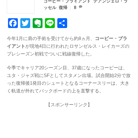
コービー・ブライアント
,
デアンジェロ・ラ
ッセル
,
復帰
8
F
T
E
Li
共
a
wi
v
n
有
今年1月に肩の手術を受けてから約8ヵ月、
コービー・ブラ
c
tt
er
e
イアント
が現地4日に行われたロサンゼルス・レイカーズの
e
er
n
プレシーズン初戦でついに戦線復帰した。
b
ot
今季でキャリア20シーズン目、37歳になったコービーは、
o
e
ユタ・ジャズ戦にSFとしてスタメン出場。試合開始2分で放
o
った復帰後1発目のシュートとなるコーナースリーは、大き
k
く軌道が外れてバックボードの上を直撃する。
【スポンサーリンク】