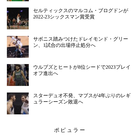
セルティックスのマルコム・ブログドンが
2022-23シックスマン賞受賞
サボニス踏みつけたドレイモンド・グリー
ン、1試合の出場停止処分へ
ウルブズとヒートが8位シードで2023プレイ
オフ進出へ
スターデュオ不発、マブスが4年ぶりのレギ
ュラーシーズン敗退へ
ポピュラー