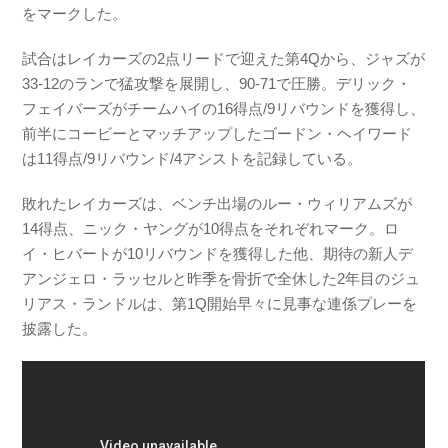
をマークした。
試合はレイカーズの2点リードで迎えた第4Qから、ジャズが
33-12のランで猛攻撃を展開し、90-71で圧勝。デリック・
フェイバーズがチームハイの16得点/9リバウンドを獲得し、
前半にコービーとマッチアップしたゴードン・ヘイワード
は11得点/9リバウンド/4アシストを記録している。
敗れたレイカーズは、ベンチ出場のルー・ウィリアムズが
14得点、ニック・ヤングが10得点をそれぞれマーク。ロ
イ・ヒバートが10リバウンドを獲得した他、期待の新人デ
アンジェロ・ラッセルと昨季を骨折で全休した2年目のジュ
リアス・ランドルは、第1Q開始早々に見事な連係プレーを
披露した。