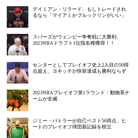
デイミアン・リラード、もしトレードされ
るなら「マイアミかブルックリンがいい」
スパーズがウェンビー争奪戦に大勝利、
2023NBAドラフト1位指名権獲得！！
センターとしてプレイオフ史上2人目の50得
点超え、ヨキッチが快挙達成も勝利ならず
2023NBAプレイオフ第1ラウンド：動物系チ
ームが全滅
ジミー・バトラーが自己ベスト56得点、ヒ
ートのプレイオフ球団新記録を樹立