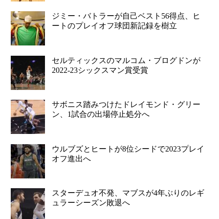
ジミー・バトラーが自己ベスト56得点、ヒ
ートのプレイオフ球団新記録を樹立
セルティックスのマルコム・ブログドンが
2022-23シックスマン賞受賞
サボニス踏みつけたドレイモンド・グリー
ン、1試合の出場停止処分へ
ウルブズとヒートが8位シードで2023プレイ
オフ進出へ
スターデュオ不発、マブスが4年ぶりのレギ
ュラーシーズン敗退へ