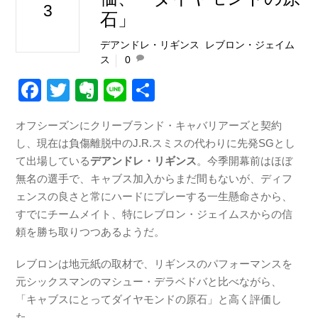
3
石」
デアンドレ・リギンス
,
レブロン・ジェイム
ス
0
F
T
E
Li
共
a
wi
v
n
有
オフシーズンにクリーブランド・キャバリアーズと契約
c
tt
er
e
し、現在は負傷離脱中のJ.R.スミスの代わりに先発SGとし
e
er
n
て出場している
デアンドレ・リギンス
。今季開幕前はほぼ
b
ot
無名の選手で、キャブス加入からまだ間もないが、ディフ
ェンスの良さと常にハードにプレーする一生懸命さから、
o
e
すでにチームメイト、特にレブロン・ジェイムスからの信
o
頼を勝ち取りつつあるようだ。
k
レブロンは地元紙の取材で、リギンスのパフォーマンスを
元シックスマンのマシュー・デラベドバと比べながら、
「キャブスにとってダイヤモンドの原石」と高く評価し
た。