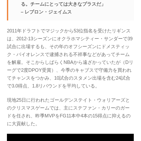
る。チームにとっては大きなプラスだ」
– レブロン・ジェイムス
2011年ドラフトでマジックから53位指名を受けたリギンス
は、2012-13シーズンにオクラホマシティー・サンダーで39
試合に出場するも、その年のオフシーズンにドメスティッ
ク・バイオレンスで逮捕される不祥事などがあってチーム
を解雇。そこからしばらくNBAから遠ざかっていたが（Dリ
ーグで2度DPOY受賞）、今季のキャブスで守備力を買われ
てチャンスをつかみ、10試合のスタメン出場を含む24試合
で3.0得点、1.8リバウンドを平均している。
現地25日に行われたゴールデンステイト・ウォリアーズと
のクリスマスゲームでは、主にステファン・カリーのガー
ドを任され、昨季MVPをFG11本中4本の15得点に抑えるの
に大貢献した。