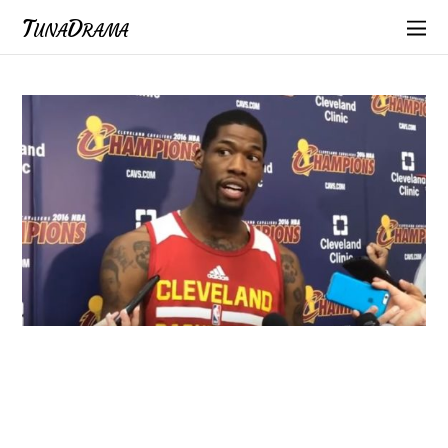
TunaDrama