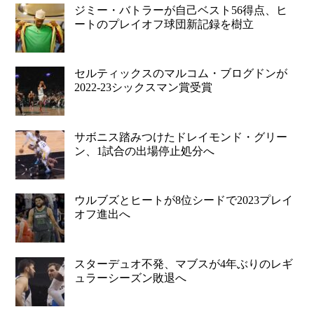
ジミー・バトラーが自己ベスト56得点、ヒ
ートのプレイオフ球団新記録を樹立
セルティックスのマルコム・ブログドンが
2022-23シックスマン賞受賞
サボニス踏みつけたドレイモンド・グリー
ン、1試合の出場停止処分へ
ウルブズとヒートが8位シードで2023プレイ
オフ進出へ
スターデュオ不発、マブスが4年ぶりのレギ
ュラーシーズン敗退へ