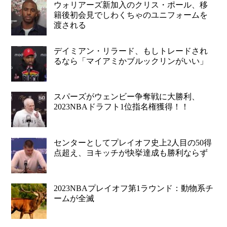
ウォリアーズ新加入のクリス・ポール、移
籍後初会見でしわくちゃのユニフォームを
渡される
デイミアン・リラード、もしトレードされ
るなら「マイアミかブルックリンがいい」
スパーズがウェンビー争奪戦に大勝利、
2023NBAドラフト1位指名権獲得！！
センターとしてプレイオフ史上2人目の50得
点超え、ヨキッチが快挙達成も勝利ならず
2023NBAプレイオフ第1ラウンド：動物系チ
ームが全滅