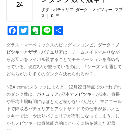
24
ザザ・パチュリア
,
ダーク・ノビツキー
,
マブ
ス
0
F
T
E
Li
共
a
wi
v
n
有
ダラス・マーベリックスのビッグマンコンビ、
ダーク・ノ
c
tt
er
e
ビツキー
と
ザザ・パチュリア
は、チームメイトでありなが
e
er
n
らお互いをライバル視することでモチベーションを高め合
b
ot
っている。現在2人が競っているのは、「シーズンを通して
どちらがより多くのダンクを決められるか？」
o
e
o
NBA.comのスタッツによると、12月22日時点でのそれぞれ
k
のダンク数は、
パチュリア
が7本で
ノビツキー
が3本。身長
や平均出場時間にはほとんど差がない2人だが、主にゴール
下で陣取るパチュリアとアウトサイドでの仕事が多いノビ
ツキーでは、やはりパチュリアが有利になってしまう。し
かもノビツキーは身体能力的にとっくに峠を越えた37歳