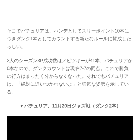
そこでパチュリアは、ハンデとしてスリーポイント10本に
つきダンク1本としてカウントする新たなルールに賛成した
らしい。
2人のシーズン3P成功数はノビツキーが41本、パチュリアが
0本なので、ダンクカウントは現在7-7の同点。これで勝負
の行方はまったく分からなくなった。それでもパチュリア
は、「絶対に追いつかれないよ」と強気な姿勢を示してい
る。
▼パチュリア、11月20日ジャズ戦（ダンク2本）