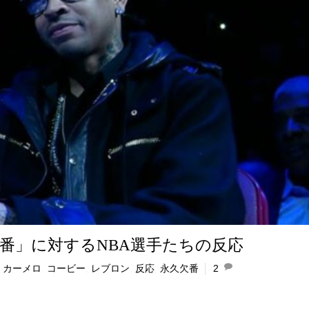
番」に対するNBA選手たちの反応
,
カーメロ
,
コービー
,
レブロン
,
反応
,
永久欠番
2