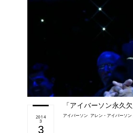
e
「アイバーソン永久欠
アイバーソン
,
アレン・アイバーソン
2014
3
3