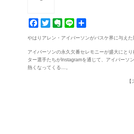
F
T
E
Li
共
a
wi
v
n
有
やはりアレン・アイバーソンがバスケ界に与えた
c
tt
er
e
e
er
n
アイバーソンの永久欠番セレモニーが盛大にとり
b
ot
ター選手たちがInstagramを通じて、アイバ
熱くなってくる…。
o
e
o
【
k