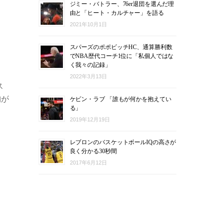
ジミー・バトラー、76er退団を選んだ理
由と「ヒート・カルチャー」を語る
2021年10月1日
スパーズのポポビッチHC、通算勝利数
でNBA歴代コーチ1位に「私個人ではな
く我々の記録」
2022年3月13日
ス
胸が
ケビン・ラブ 「誰もが何かを抱えてい
る」
2019年12月19日
レブロンのバスケットボールIQの高さが
良く分かる30秒間
2017年6月12日