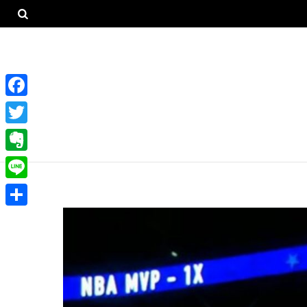
F
a
T
c
w
E
e
i
v
L
b
t
e
i
o
共
t
r
n
o
有
e
n
e
k
r
o
t