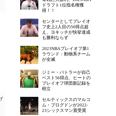
ドラフト1位指名権獲
得！！
センターとしてプレイオ
フ史上2人目の50得点超
え、ヨキッチが快挙達成
も勝利ならず
2023NBAプレイオフ第1
ラウンド：動物系チーム
が全滅
ジミー・バトラーが自己
ベスト56得点、ヒートの
プレイオフ球団新記録を
樹立
げ
セルティックスのマルコ
ム・ブログドンが2022-
23シックスマン賞受賞