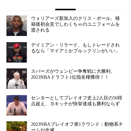
ウォリアーズ新加入のクリス・ポール、移
籍後初会見でしわくちゃのユニフォームを
渡される
デイミアン・リラード、もしトレードされ
るなら「マイアミかブルックリンがいい」
スパーズがウェンビー争奪戦に大勝利、
2023NBAドラフト1位指名権獲得！！
センターとしてプレイオフ史上2人目の50得
点超え、ヨキッチが快挙達成も勝利ならず
2023NBAプレイオフ第1ラウンド：動物系チ
ームが全滅