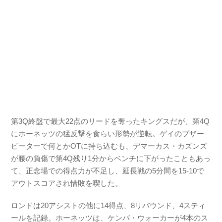
第3Q終盤で最大22点のリードを奪ったキングスだが、第4Q
にホーネッツの猛反撃を食らい形勢が逆転。ゲイのブザー
ビーターで何とかOTに持ち込むも、デマーカス・カズンズ
が腰の負傷で第4Q残り1分からベンチに下がったこともあっ
て、正念場での得点力が不足し、延長戦の5分間を15-10で
アウトスコアされ惜敗を喫した。
ロンドは20アシストの他に14得点、8リバウンド、4スティ
ールを記録。ホーネッツは、ケンバ・ウォーカーが4本のス