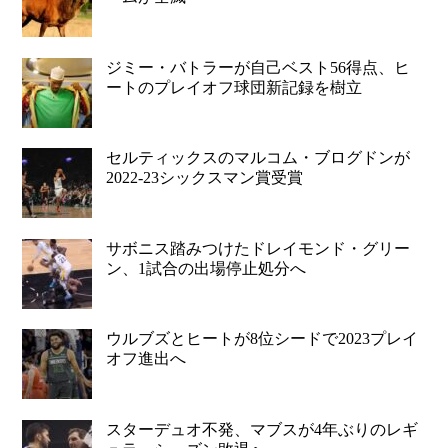
ジミー・バトラーが自己ベスト56得点、ヒ
ートのプレイオフ球団新記録を樹立
セルティックスのマルコム・ブログドンが
2022-23シックスマン賞受賞
サボニス踏みつけたドレイモンド・グリー
ン、1試合の出場停止処分へ
ウルブズとヒートが8位シードで2023プレイ
オフ進出へ
スターデュオ不発、マブスが4年ぶりのレギ