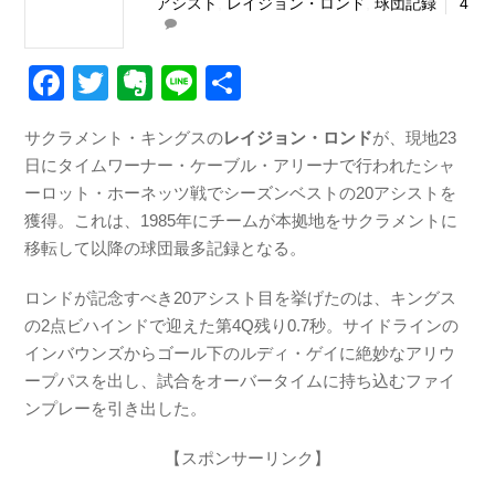
アシスト
,
レイジョン・ロンド
,
球団記録
4
F
T
E
Li
共
a
wi
v
n
有
サクラメント・キングスの
レイジョン・ロンド
が、現地23
c
tt
er
e
日にタイムワーナー・ケーブル・アリーナで行われたシャ
e
er
n
ーロット・ホーネッツ戦でシーズンベストの20アシストを
b
ot
獲得。これは、1985年にチームが本拠地をサクラメントに
移転して以降の球団最多記録となる。
o
e
o
ロンドが記念すべき20アシスト目を挙げたのは、キングス
k
の2点ビハインドで迎えた第4Q残り0.7秒。サイドラインの
インバウンズからゴール下のルディ・ゲイに絶妙なアリウ
ープパスを出し、試合をオーバータイムに持ち込むファイ
ンプレーを引き出した。
【スポンサーリンク】