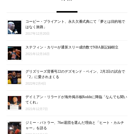
コービー・ブライアント、永久欠番式典にて「夢とは目的地で
はなく旅路」
2017年12月20日
ステフィン・カリーが通算スリー成功数でNBA新記録樹立
2021年12月16日
グリズリーズ背番号22のデズモンド・ベイン、2月2日の試合で
「2」に愛されまくる
2022年2月4日
デイミアン・リラードが海外掲示板Redditに降臨「なんでも聞い
てくれ」
2021年12月7日
ジミー・バトラー、76er退団を選んだ理由と「ヒート・カルチ
ャー」を語る