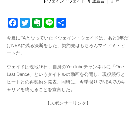
ドウェイン・ウェイド
,
引退宣言
2
F
T
E
Li
共
a
wi
v
n
有
今夏にFAとなっていたドウェイン・ウェイドは、あと1年だ
c
tt
er
e
けNBAに残る決断をした。契約先はもちろんマイアミ・ヒ
e
er
n
ートだ。
b
ot
ウェイドは現地16日、自身のYouTubeチャンネルに「One
o
e
Last Dance」というタイトルの動画を公開し、現役続行と
o
ヒートとの再契約を発表。同時に、今季限りでNBAでのキ
k
ャリアを終えることを宣言した。
【スポンサーリンク】