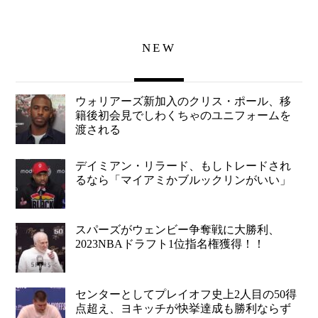
NEW
ウォリアーズ新加入のクリス・ポール、移
籍後初会見でしわくちゃのユニフォームを
渡される
デイミアン・リラード、もしトレードされ
るなら「マイアミかブルックリンがいい」
スパーズがウェンビー争奪戦に大勝利、
2023NBAドラフト1位指名権獲得！！
センターとしてプレイオフ史上2人目の50得
点超え、ヨキッチが快挙達成も勝利ならず