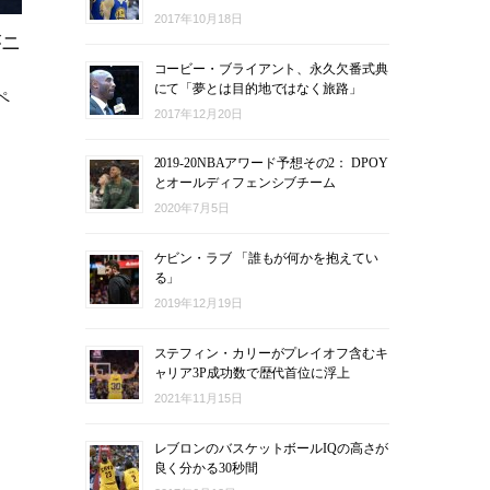
2017年10月18日
がニ
コービー・ブライアント、永久欠番式典
にて「夢とは目的地ではなく旅路」
ペ
2017年12月20日
2019-20NBAアワード予想その2： DPOY
とオールディフェンシブチーム
2020年7月5日
ケビン・ラブ 「誰もが何かを抱えてい
る」
2019年12月19日
ステフィン・カリーがプレイオフ含むキ
ャリア3P成功数で歴代首位に浮上
2021年11月15日
レブロンのバスケットボールIQの高さが
良く分かる30秒間