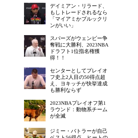
デイミアン・リラード、
もしトレードされるなら
「マイアミかブルックリ
ンがいい」
スパーズがウェンビー争
奪戦に大勝利、2023NBA
ドラフト1位指名権獲
得！！
センターとしてプレイオ
フ史上2人目の50得点超
え、ヨキッチが快挙達成
も勝利ならず
2023NBAプレイオフ第1
ラウンド：動物系チーム
が全滅
ジミー・バトラーが自己
ベスト56得点、ヒートの