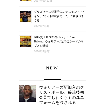
2017年6月12日
グリズリーズ背番号22のデズモンド・ベ
イン、2月2日の試合で「2」に愛されま
くる
2022年2月4日
NBA史上最大の番狂わせ：「We
Believe」ウォリアーズが1位シードのマ
ブスを撃破
2020年5月6日
NEW
ウォリアーズ新加入のク
リス・ポール、移籍後初
会見でしわくちゃのユニ
フォームを渡される