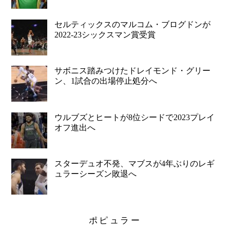
セルティックスのマルコム・ブログドンが
2022-23シックスマン賞受賞
サボニス踏みつけたドレイモンド・グリー
ン、1試合の出場停止処分へ
ウルブズとヒートが8位シードで2023プレイ
オフ進出へ
スターデュオ不発、マブスが4年ぶりのレギ
ュラーシーズン敗退へ
ポピュラー