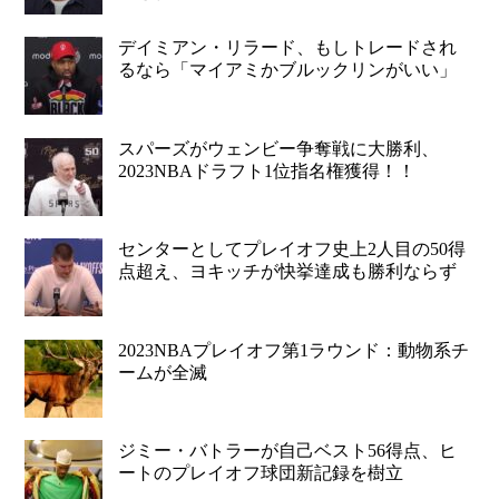
デイミアン・リラード、もしトレードされ
るなら「マイアミかブルックリンがいい」
スパーズがウェンビー争奪戦に大勝利、
2023NBAドラフト1位指名権獲得！！
センターとしてプレイオフ史上2人目の50得
点超え、ヨキッチが快挙達成も勝利ならず
2023NBAプレイオフ第1ラウンド：動物系チ
ームが全滅
ジミー・バトラーが自己ベスト56得点、ヒ
ートのプレイオフ球団新記録を樹立