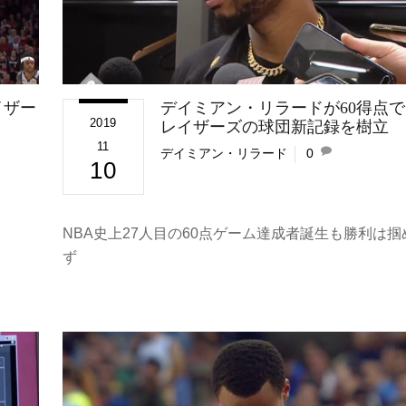
イザー
デイミアン・リラードが60得点で
2019
レイザーズの球団新記録を樹立
11
デイミアン・リラード
0
10
NBA史上27人目の60点ゲーム達成者誕生も勝利は掴
ず