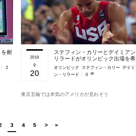
』を耐
ステフィン・カリーとデイミアン
2019
リラードがオリンピック出場を希
9
2
オリンピック
,
ステフィン・カリー
,
デイミ
20
ン・リラード
0
東京五輪では本気のアメリカが見れそう
2
3
4
5
>
»