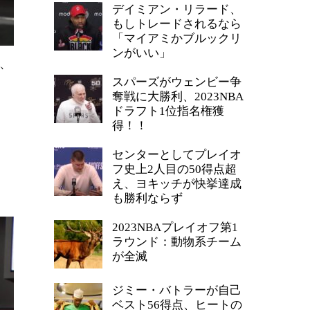
デイミアン・リラード、
もしトレードされるなら
「マイアミかブルックリ
ンがいい」
、
スパーズがウェンビー争
奪戦に大勝利、2023NBA
ドラフト1位指名権獲
得！！
センターとしてプレイオ
フ史上2人目の50得点超
え、ヨキッチが快挙達成
も勝利ならず
2023NBAプレイオフ第1
ラウンド：動物系チーム
が全滅
ジミー・バトラーが自己
ベスト56得点、ヒートの