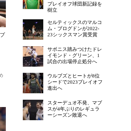
プレイオフ球団新記録を
樹立
セルティックスのマルコ
ム・ブログドンが2022-
23シックスマン賞受賞
ブ
サボニス踏みつけたドレ
イモンド・グリーン、1
試合の出場停止処分へ
め
ウルブズとヒートが8位
シードで2023プレイオフ
進出へ
スターデュオ不発、マブ
スが4年ぶりのレギュラ
ーシーズン敗退へ