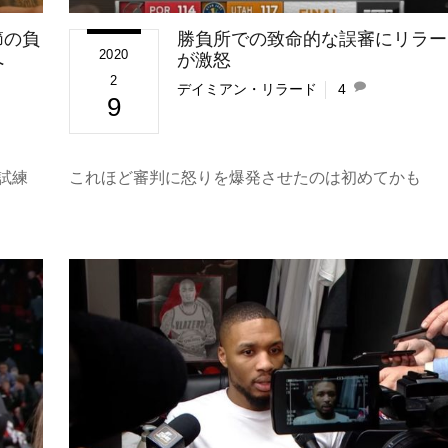
節の負
勝負所での致命的な誤審にリラー
2020
へ
が激怒
2
デイミアン・リラード
4
9
試練
これほど審判に怒りを爆発させたのは初めてかも