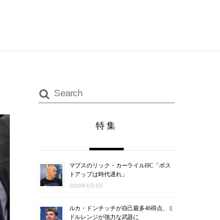
特集
マブスのリック・カーライルHC「ポス
トアップは時代遅れ」
2020年6月3日
ルカ・ドンチッチが自己最多46得点、ミ
ドルレンジが強力な武器に