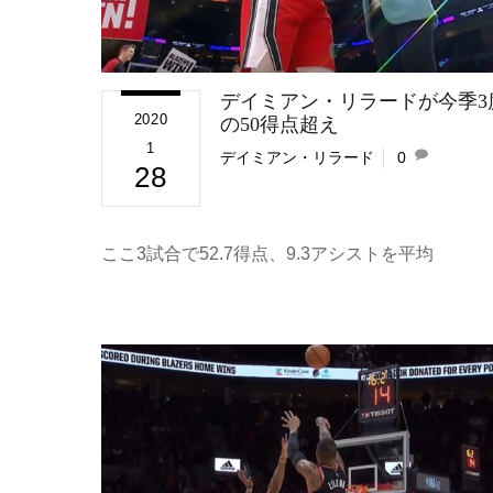
デイミアン・リラードが今季3
2020
の50得点超え
1
デイミアン・リラード
0
28
ここ3試合で52.7得点、9.3アシストを平均