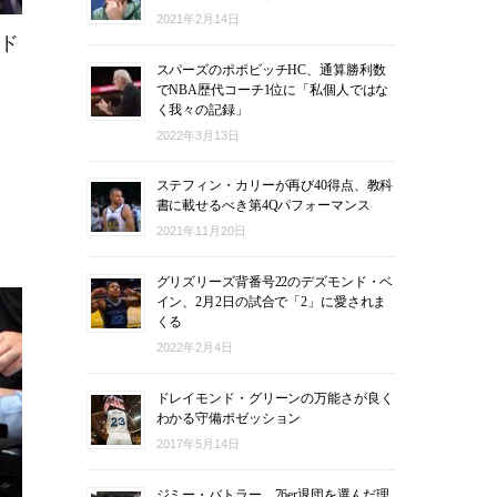
2021年2月14日
ド
スパーズのポポビッチHC、通算勝利数
でNBA歴代コーチ1位に「私個人ではな
く我々の記録」
2022年3月13日
ステフィン・カリーが再び40得点、教科
書に載せるべき第4Qパフォーマンス
2021年11月20日
グリズリーズ背番号22のデズモンド・ベ
イン、2月2日の試合で「2」に愛されま
くる
2022年2月4日
ドレイモンド・グリーンの万能さが良く
わかる守備ポゼッション
2017年5月14日
ジミー・バトラー、76er退団を選んだ理