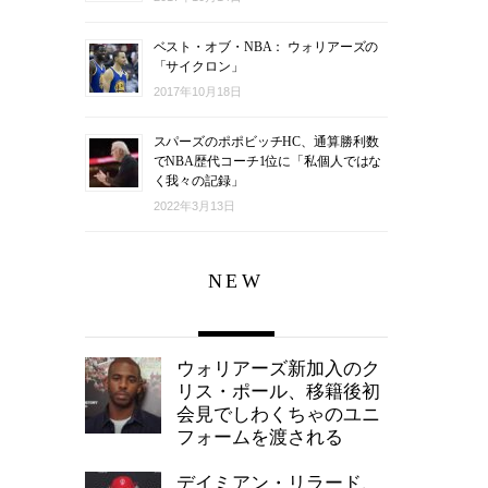
ベスト・オブ・NBA： ウォリアーズの
「サイクロン」
2017年10月18日
スパーズのポポビッチHC、通算勝利数
でNBA歴代コーチ1位に「私個人ではな
く我々の記録」
2022年3月13日
NEW
ウォリアーズ新加入のク
リス・ポール、移籍後初
会見でしわくちゃのユニ
フォームを渡される
デイミアン・リラード、