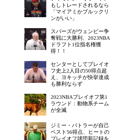
もしトレードされるなら
「マイアミかブルックリ
ンがいい」
スパーズがウェンビー争
奪戦に大勝利、2023NBA
ドラフト1位指名権獲
得！！
センターとしてプレイオ
フ史上2人目の50得点超
え、ヨキッチが快挙達成
も勝利ならず
2023NBAプレイオフ第1
ラウンド：動物系チーム
が全滅
ジミー・バトラーが自己
ベスト56得点、ヒートの
プレイオフ球団新記録を