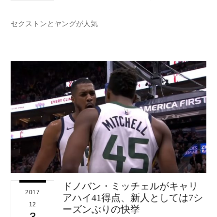
セクストンとヤングが人気
ドノバン・ミッチェルがキャリ
2017
アハイ41得点、新人としては7シ
12
ーズンぶりの快挙
3