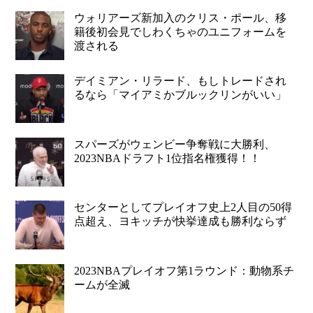
ウォリアーズ新加入のクリス・ポール、移
籍後初会見でしわくちゃのユニフォームを
渡される
デイミアン・リラード、もしトレードされ
るなら「マイアミかブルックリンがいい」
スパーズがウェンビー争奪戦に大勝利、
2023NBAドラフト1位指名権獲得！！
センターとしてプレイオフ史上2人目の50得
点超え、ヨキッチが快挙達成も勝利ならず
2023NBAプレイオフ第1ラウンド：動物系チ
ームが全滅