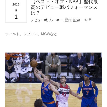
【ベスト・オブ・NBA】歴代最
2016
高のデビュー戦パフォーマンス
9
は？
1
デビュー戦
,
ルーキー
,
歴代
,
記録
4
ウィルト、レブロン、MCWなど