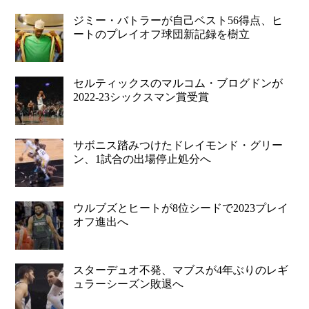
ジミー・バトラーが自己ベスト56得点、ヒ
ートのプレイオフ球団新記録を樹立
セルティックスのマルコム・ブログドンが
2022-23シックスマン賞受賞
サボニス踏みつけたドレイモンド・グリー
ン、1試合の出場停止処分へ
ウルブズとヒートが8位シードで2023プレイ
オフ進出へ
スターデュオ不発、マブスが4年ぶりのレギ
ュラーシーズン敗退へ