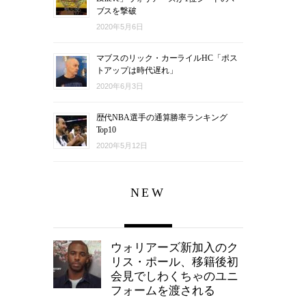
ブスを撃破
2020年5月6日
マブスのリック・カーライルHC「ポス
トアップは時代遅れ」
2020年6月3日
歴代NBA選手の通算勝率ランキング
Top10
2020年5月12日
NEW
ウォリアーズ新加入のク
リス・ポール、移籍後初
会見でしわくちゃのユニ
フォームを渡される