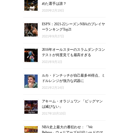
めた選手は誰？
2020年2月19日
ESPN：2021-22シーズンNBAのプレイヤ
ーランキングTop21
2021年9月27日
2016年オールスターのスラムダンクコン
テストが何度見ても最高すぎる
2021年9月1日
ルカ・ドンチッチが自己最多46得点、ミ
ドルレンジが強力な武器に
2021年2月14日
アキーム・オラジュワン 「ビッグマン
は滅びない」
2017年10月10日
NBA史上最大の番狂わせ：「We
Believe」ウォリアーズが1位シードのマ