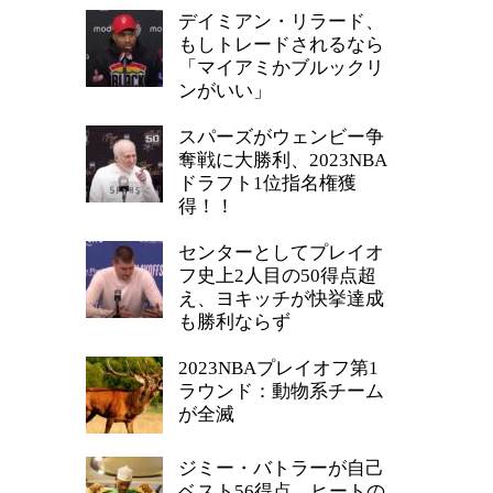
デイミアン・リラード、
もしトレードされるなら
「マイアミかブルックリ
ンがいい」
スパーズがウェンビー争
奪戦に大勝利、2023NBA
ドラフト1位指名権獲
得！！
センターとしてプレイオ
フ史上2人目の50得点超
え、ヨキッチが快挙達成
も勝利ならず
2023NBAプレイオフ第1
ラウンド：動物系チーム
が全滅
ジミー・バトラーが自己
ベスト56得点、ヒートの