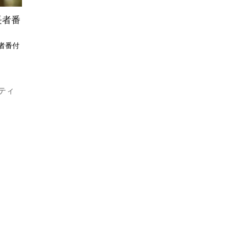
長者番
者番付
ティ