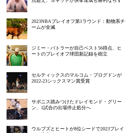
点超え、ヨキッチが快挙達成も勝利ならず
2023NBAプレイオフ第1ラウンド：動物系チ
ームが全滅
ジミー・バトラーが自己ベスト56得点、ヒ
ートのプレイオフ球団新記録を樹立
セルティックスのマルコム・ブログドンが
2022-23シックスマン賞受賞
サボニス踏みつけたドレイモンド・グリー
ン、1試合の出場停止処分へ
ウルブズとヒートが8位シードで2023プレイ