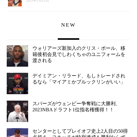
2017年7月27日
NEW
ウォリアーズ新加入のクリス・ポール、移
籍後初会見でしわくちゃのユニフォームを
渡される
デイミアン・リラード、もしトレードされ
るなら「マイアミかブルックリンがいい」
スパーズがウェンビー争奪戦に大勝利、
2023NBAドラフト1位指名権獲得！！
センターとしてプレイオフ史上2人目の50得