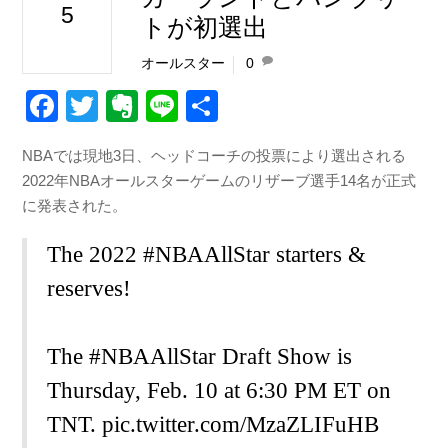
5
トが初選出
オールスター
0
F
T
E
Li
共
a
wi
v
n
有
NBAでは現地3日、ヘッドコーチの投票により選出される
c
tt
er
e
2022年NBAオールスターゲームのリザーブ選手14名が正式
e
er
n
に発表された。
b
ot
The 2022
#NBAAllStar
starters &
o
e
reserves!
o
k
The
#NBAAllStar
Draft Show is
Thursday, Feb. 10 at 6:30 PM ET on
TNT.
pic.twitter.com/MzaZLIFuHB