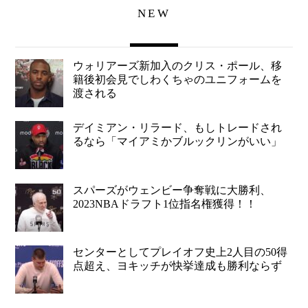
NEW
ウォリアーズ新加入のクリス・ポール、移
籍後初会見でしわくちゃのユニフォームを
渡される
デイミアン・リラード、もしトレードされ
るなら「マイアミかブルックリンがいい」
スパーズがウェンビー争奪戦に大勝利、
2023NBAドラフト1位指名権獲得！！
センターとしてプレイオフ史上2人目の50得
点超え、ヨキッチが快挙達成も勝利ならず