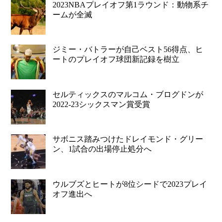
2023NBAプレイオフ第1ラウンド：動物系チ
ームが全滅
ジミー・バトラーが自己ベスト56得点、ヒ
ートのプレイオフ球団新記録を樹立
セルティックスのマルコム・ブログドンが
2022-23シックスマン賞受賞
サボニス踏みつけたドレイモンド・グリー
ン、1試合の出場停止処分へ
ウルブズとヒートが8位シードで2023プレイ
オフ進出へ