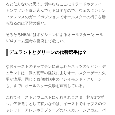
ると仕方ないと思う。例年ならここにリラードやクレイ・
トンプソンも食い込んでくるはずなので、ウェスタンカン
ファレンスのガードポジションでオールスターの椅子を勝
ち取るのは至難の業だ。
そろそろNBAにはポジションによるオールスター/オール
NBAチーム選考を撤廃して欲しい。
デュラントとグリーンの代替選手は？
なおイーストのキャプテンに選ばれたネッツのケビン・デ
ュラントは、膝の靭帯の怪我によりオールスターゲーム欠
場が濃厚。同じく負傷離脱中のドレイモンド・グリーン
も、すでにオールスター欠場を宣言している。
これでイーストとウェストにそれぞれロスター枠が1つず
つ。代替選手として有力なのは、イーストでキャブスのジ
ャレット・アレンやラプターズのパスカル・シアカム、バ