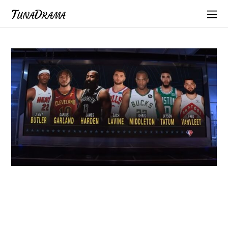
TunaDrama