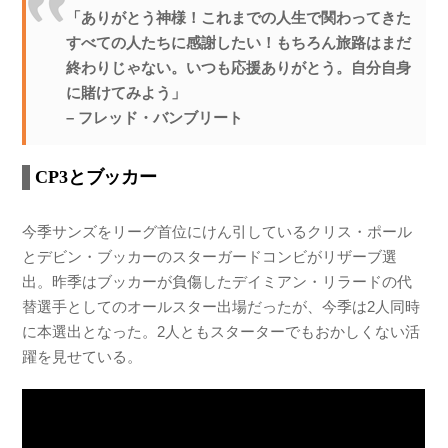
「ありがとう神様！これまでの人生で関わってきた
すべての人たちに感謝したい！もちろん旅路はまだ
終わりじゃない。いつも応援ありがとう。自分自身
に賭けてみよう」
– フレッド・バンブリート
CP3とブッカー
今季サンズをリーグ首位にけん引しているクリス・ポール
とデビン・ブッカーのスターガードコンビがリザーブ選
出。昨季はブッカーが負傷したデイミアン・リラードの代
替選手としてのオールスター出場だったが、今季は2人同時
に本選出となった。2人ともスターターでもおかしくない活
躍を見せている。