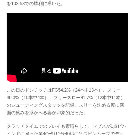
を102-98での勝利に導いた。
この日のドンチッチはFG54.2%（24本中13本）、スリー
40.0%（10本中4本）、フリースロー91.7%（12本中11本）
のシューティングスタッツを記録。スリーを沈める度に満
面の笑みを浮かべる姿が印象的だった。
クラッチタイムでのプレイも素晴らしく、マブスが1点ビハ
インドに陥った第4Q残り1分40秒にはスピンムーブでディ