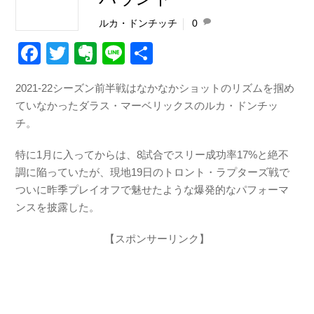
ルカ・ドンチッチ
0
F
T
E
Li
共
a
wi
v
n
有
2021-22シーズン前半戦はなかなかショットのリズムを掴め
c
tt
er
e
ていなかったダラス・マーベリックスのルカ・ドンチッ
e
er
n
チ。
b
ot
特に1月に入ってからは、8試合でスリー成功率17%と絶不
o
e
調に陥っていたが、現地19日のトロント・ラプターズ戦で
o
ついに昨季プレイオフで魅せたような爆発的なパフォーマ
k
ンスを披露した。
【スポンサーリンク】