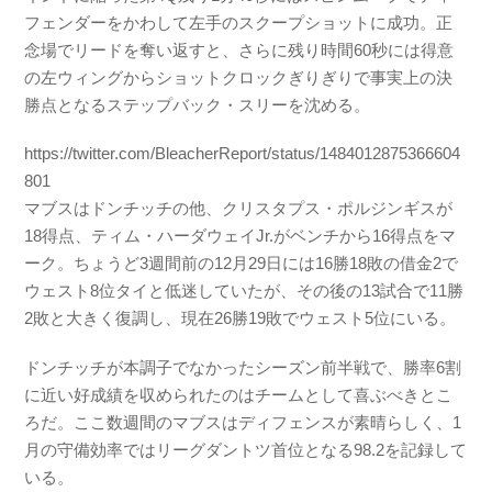
フェンダーをかわして左手のスクープショットに成功。正
念場でリードを奪い返すと、さらに残り時間60秒には得意
の左ウィングからショットクロックぎりぎりで事実上の決
勝点となるステップバック・スリーを沈める。
https://twitter.com/BleacherReport/status/1484012875366604
801
マブスはドンチッチの他、クリスタプス・ポルジンギスが
18得点、ティム・ハーダウェイJr.がベンチから16得点をマ
ーク。ちょうど3週間前の12月29日には16勝18敗の借金2で
ウェスト8位タイと低迷していたが、その後の13試合で11勝
2敗と大きく復調し、現在26勝19敗でウェスト5位にいる。
ドンチッチが本調子でなかったシーズン前半戦で、勝率6割
に近い好成績を収められたのはチームとして喜ぶべきとこ
ろだ。ここ数週間のマブスはディフェンスが素晴らしく、1
月の守備効率ではリーグダントツ首位となる98.2を記録して
いる。