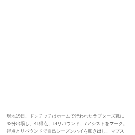
現地19日、ドンチッチはホームで行われたラプターズ戦に
42分出場し、41得点、14リバウンド、7アシストをマーク。
得点とリバウンドで自己シーズンハイを叩き出し、マブス