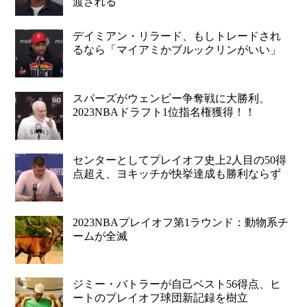
渡される
デイミアン・リラード、もしトレードされ
るなら「マイアミかブルックリンがいい」
スパーズがウェンビー争奪戦に大勝利、
2023NBAドラフト1位指名権獲得！！
センターとしてプレイオフ史上2人目の50得
点超え、ヨキッチが快挙達成も勝利ならず
2023NBAプレイオフ第1ラウンド：動物系チ
ームが全滅
ジミー・バトラーが自己ベスト56得点、ヒ
ートのプレイオフ球団新記録を樹立