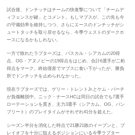
試合後、ドンチッチはチームの快進撃について「チームデ
ィフェンスが鍵」とコメント。もしマブスが、この先も今
の守備効率を維持しつつ、さらにエースのドンチッチがシ
ュートタッチを取り戻せるなら、今季ウェストのダークホ
ースになるかもしれない。
一方で敗れたラプターズは、パスカル・シアカムの20得
点、OG・アヌノビーの19得点をはじめ、合計6選手が二桁
得点をマーク。終始僅差でマブスに食い下がったが、勝負
所でドンチッチを止められなかった。
現在ラプターズでは、ゲリー・トレントJr.とケム・バーチ
が負傷離脱中。ニック・ナースHCは同日の試合でも7選手
ローテーションを貫き、主力3選手（シアカム、OG、バン
ブリート）のプレイタイムがそれぞれ41分を超えた。
シーズン半分を消化した時点で21勝21敗のイーブンと、プ
レイオフを十分に狙えるポジションにいる今季ラプター