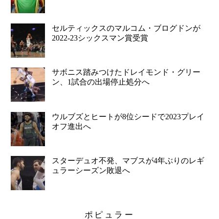
セルティックスのマルコム・ブログドンが
2022-23シックスマン賞受賞
サボニス踏みつけたドレイモンド・グリー
ン、1試合の出場停止処分へ
ウルブズとヒートが8位シードで2023プレイ
オフ進出へ
スターデュオ不発、マブスが4年ぶりのレギ
ュラーシーズン敗退へ
ポピュラー