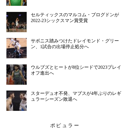
セルティックスのマルコム・ブログドンが
2022-23シックスマン賞受賞
サボニス踏みつけたドレイモンド・グリー
ン、1試合の出場停止処分へ
ウルブズとヒートが8位シードで2023プレイ
オフ進出へ
スターデュオ不発、マブスが4年ぶりのレギ
ュラーシーズン敗退へ
ポピュラー