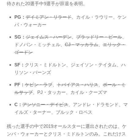
待された20選手中9選手が辞退を表明。
PG：
デイミアン・リラード
、カイル・ラウリー、ケン
バ・ウォーカー
SG：
ジェイムス・ハーデン
、
ブラッドリー・ビール
、
ドノバン・ミッチェル、
CJ・マッカラム
、
エリック・
ゴードン
SF：
クリス・ミドルトン、ジェイソン・テイタム、ハ
リソン・バーンズ
PF：
ケビン・ラブ
、
トバイアス・ハリス
、
ポール・ミ
ルサップ
、PJ・タッカー、カイル・クーズマ
C：
アンソニー・デイビス
、アンドレ・ドラモンド、マ
イルズ・ターナー、ブルック・ロペス
残った選手の中で2019オールスターに選出されたのは、ケ
ンバ・ウォーカーとクリス・ミドルトンのみ。これだけス