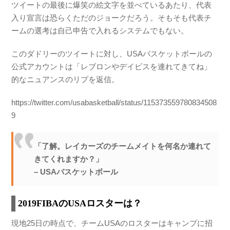
ツイートの最後に爆笑の絵文字を並べているあたり、代表
入り宣言は恐らくただのジョークだろう。そもそも代表チ
ームの選考は自己申告で入れるシステムでもない。
このダドリーのツイートに対し、USAバスケットボールの
公式アカウントは「レブロンやデイビスを連れてきてね」
的なニュアンスのリプを返信。
https://twitter.com/usabasketball/status/115373559780834508
9
「了解。レイカーズのチームメイトを何名か連れて
きてくれますか？」
– USAバスケットボール
2019FIBAのUSAロスターは？
現地25日の時点で、チームUSAのロスターはキャンプに招