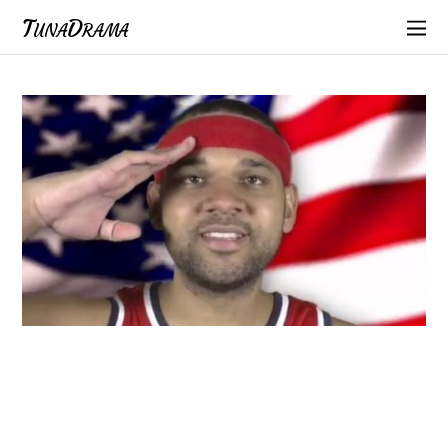
TunaDrama