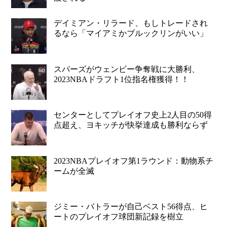
デイミアン・リラード、もしトレードされ
るなら「マイアミかブルックリンがいい」
スパーズがウェンビー争奪戦に大勝利、
2023NBAドラフト1位指名権獲得！！
センターとしてプレイオフ史上2人目の50得
点超え、ヨキッチが快挙達成も勝利ならず
2023NBAプレイオフ第1ラウンド：動物系チ
ームが全滅
ジミー・バトラーが自己ベスト56得点、ヒ
ートのプレイオフ球団新記録を樹立