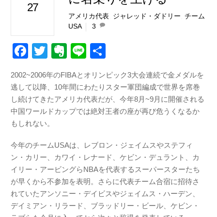
27
アメリカ代表
,
ジャレッド・ダドリー
,
チーム
USA
3
F
T
E
Li
共
a
wi
v
n
有
2002~2006年のFIBAとオリンピック3大会連続で金メダルを
c
tt
er
e
逃して以降、10年間にわたりスター軍団編成で世界を席巻
e
er
n
し続けてきたアメリカ代表だが、今年8月~9月に開催される
b
ot
中国ワールドカップでは絶対王者の座が再び危うくなるか
もしれない。
o
e
o
今年のチームUSAは、レブロン・ジェイムスやステフィ
k
ン・カリー、カワイ・レナード、ケビン・デュラント、カ
イリー・アービングらNBAを代表するスーパースターたち
が早くから不参加を表明。さらに代表チーム合宿に招待さ
れていたアンソニー・デイビスやジェイムス・ハーデン、
デイミアン・リラード、ブラッドリー・ビール、ケビン・