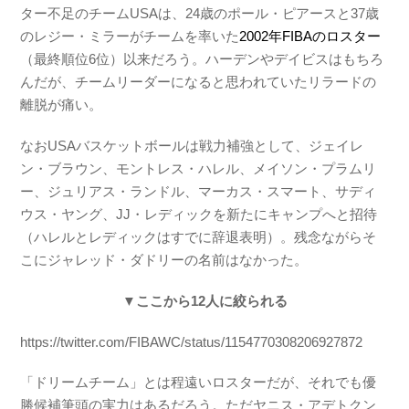
ター不足のチームUSAは、24歳のポール・ピアースと37歳
のレジー・ミラーがチームを率いた
2002年FIBAのロスター
（最終順位6位）以来だろう。ハーデンやデイビスはもちろ
んだが、チームリーダーになると思われていたリラードの
離脱が痛い。
なおUSAバスケットボールは戦力補強として、ジェイレ
ン・ブラウン、モントレス・ハレル、メイソン・プラムリ
ー、ジュリアス・ランドル、マーカス・スマート、サディ
ウス・ヤング、JJ・レディックを新たにキャンプへと招待
（ハレルとレディックはすでに辞退表明）。残念ながらそ
こにジャレッド・ダドリーの名前はなかった。
▼ここから12人に絞られる
https://twitter.com/FIBAWC/status/1154770308206927872
「ドリームチーム」とは程遠いロスターだが、それでも優
勝候補筆頭の実力はあるだろう。ただヤニス・アデトクン