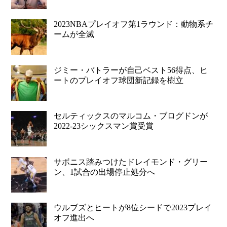
2023NBAプレイオフ第1ラウンド：動物系チ
ームが全滅
ジミー・バトラーが自己ベスト56得点、ヒ
ートのプレイオフ球団新記録を樹立
セルティックスのマルコム・ブログドンが
2022-23シックスマン賞受賞
サボニス踏みつけたドレイモンド・グリー
ン、1試合の出場停止処分へ
ウルブズとヒートが8位シードで2023プレイ
オフ進出へ