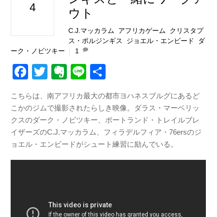
4
ウト
C.J.マッカラム
,
アフリカゲーム
,
クリスタプ
ス・ポルジンギス
,
ジョエル・エンビード
,
ダ
ーク・ノビツキー
1
F
T
E
Li
共
a
wi
v
n
有
こちらは、南アフリカ最大の都市ヨハネスブルグにあるど
c
tt
er
e
こかのジムで撮影されたらしき映像。ダラス・マーベリッ
e
er
n
クスのダーク・ノビツキー、ポートランド・トレイルブレ
b
ot
イザーズのC.J.マッカラム、フィラデルフィア・76ersのジ
ョエル・エンビードがシュート練習に励んでいる。
o
e
o
k