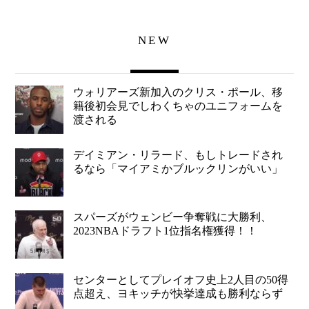
NEW
ウォリアーズ新加入のクリス・ポール、移
籍後初会見でしわくちゃのユニフォームを
渡される
デイミアン・リラード、もしトレードされ
るなら「マイアミかブルックリンがいい」
スパーズがウェンビー争奪戦に大勝利、
2023NBAドラフト1位指名権獲得！！
センターとしてプレイオフ史上2人目の50得
点超え、ヨキッチが快挙達成も勝利ならず