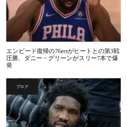
エンビード復帰の76ersがヒートとの第3戦
圧勝、ダニー・グリーンがスリー7本で爆
発
ブログ