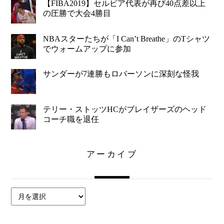
【FIBA2019】セルビア代表が再び40点差以上
の圧勝で大会4勝目
NBAスターたちが「I Can’t Breathe」のTシャツ
でウォームアップに参加
サンダーが7連勝もロバーソンに深刻な怪我
テリー・ストッツHCがブレイザーズのヘッド
コーチ職を退任
アーカイブ
ア
ー
カ