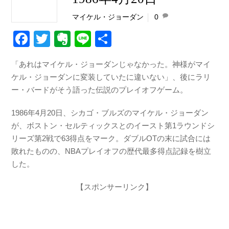
マイケル・ジョーダン
0
F
T
E
Li
共
a
wi
v
n
有
「あれはマイケル・ジョーダンじゃなかった。神様がマイ
c
tt
er
e
ケル・ジョーダンに変装していたに違いない」、後にラリ
e
er
n
ー・バードがそう語った伝説のプレイオフゲーム。
b
ot
1986年4月20日、シカゴ・ブルズのマイケル・ジョーダン
o
e
が、ボストン・セルティックスとのイースト第1ラウンドシ
o
リーズ第2戦で63得点をマーク。ダブルOTの末に試合には
k
敗れたものの、NBAプレイオフの歴代最多得点記録を樹立
した。
【スポンサーリンク】