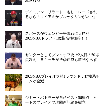
渡される
デイミアン・リラード、もしトレードされ
るなら「マイアミかブルックリンがいい」
スパーズがウェンビー争奪戦に大勝利、
2023NBAドラフト1位指名権獲得！！
センターとしてプレイオフ史上2人目の50得
点超え、ヨキッチが快挙達成も勝利ならず
2023NBAプレイオフ第1ラウンド：動物系チ
ームが全滅
ジミー・バトラーが自己ベスト56得点、ヒ
ートのプレイオフ球団新記録を樹立