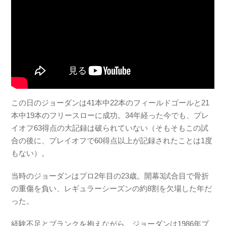
この日のジョーダンは41本中22本のフィールドゴールと21
本中19本のフリースローに成功。34年経った今でも、プレ
イオフ63得点の大記録は破られていない（そもそもこの試
合の後に、プレイオフで60得点以上が記録されたことは1度
もない）。
当時のジョーダンはプロ2年目の23歳。開幕3試合目で骨折
の重傷を負い、レギュラーシーズンの約8割を欠場した年だ
った。
経験不足とブランクを抱えながら、ジョーダンは1986年プ