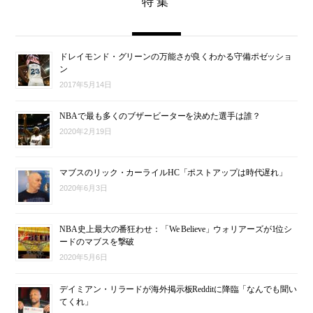
特集
ドレイモンド・グリーンの万能さが良くわかる守備ポゼッショ
ン
2017年5月14日
NBAで最も多くのブザービーターを決めた選手は誰？
2020年2月19日
マブスのリック・カーライルHC「ポストアップは時代遅れ」
2020年6月3日
NBA史上最大の番狂わせ：「We Believe」ウォリアーズが1位シ
ードのマブスを撃破
2020年5月6日
デイミアン・リラードが海外掲示板Redditに降臨「なんでも聞い
てくれ」