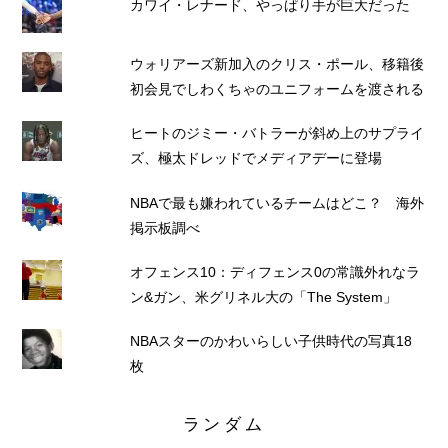
カワイ・レナード、やっぱり手が巨大だった
ウォリアーズ新加入のクリス・ポール、移籍後
初会見でしわくちゃのユニフォームを渡される
ヒートのジミー・バトラーが斜め上のサプライ
ズ、極太ドレッドでメディアデーに登場
NBAで最も嫌われているチームはどこ？ 海外
掲示板調べ
オフェンス10：ディフェンス0の常識外れなラ
ン&ガン、米グリネル大の「The System」
NBAスターのかわいらしい子供時代の写真18
枚
ランダム