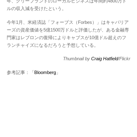
年、クリーブランドのローカルビジネスは年間約4800万ド
ルの収入減を受けたという。
今年1月、
米経済誌「フォーブス（Forbes）」
はキャバリア
ーズの資産価値を5億1500万ドルと評価したが、ある金融専
門家はレブロンの復帰によりキャブスが10億ドル超えのフ
ランチャイズになるだろうと予想している。
Thumbnail by
Craig Hatfield
/Flickr
参考記事：「
Bloomberg
」