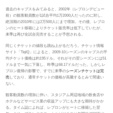
過去のキャブスをみてみると、2002年（レブロンデビュー
前）の
観客動員数が
1試合
平均1万2000人だったのに対し、
絶頂期の2010年には2万500人にまで増加。その後、
レブロ
ンのヒート移籍により
チケット販売率
は低下していたが、
来季は再び全試合完売することが予想される。
同じくチケットの値段も跳ね上がるだろう。チケット情報
サイト「
TiqIQ
」によると、2009-10シーズンのキャブスの平
均チケット価格は約195ドル。それがその翌シーズンには51
ドルまで一気に下落し、昨季は68.17ドルだった。しかし
レ
ブロン復帰の影響で、すでに来季の
シーズンチケットは完
売
しており、通常チケットの価格が
高騰するとみて間違い
ない。
観客動員数の増加に伴い、スタジアム周辺地域の飲食店や
ホテルなどサービス業の収益アップにも大きな期待がかか
る。タイム誌によれば、レブロンがヒートに移籍した翌