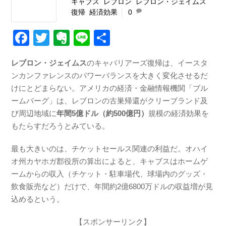
キャブス
,
レブロン
,
レブロン・ジェイムス
,
復帰
,
経済効果
0
F
T
E
Li
共
a
wi
v
n
有
レブロン・ジェイムス
のキャバリアーズ復帰は、イースタ
c
tt
er
e
ンカンファレンスのパワーバランスを大きく変化させるだ
e
er
n
けにとどまらない。アメリカの経済・金融情報機関「ブル
b
ot
ームバーグ」は、レブロンの古巣帰還がクリーブランド及
び周辺地域に
年間5億ドル（約500億円）
規模の経済効果を
o
e
もたらすだろうとみている。
o
k
最も大きいのは、チケットセールス関連の利益だ。オハイ
オ州カヤホガ郡役所の算出によると、キャブスはホームゲ
ームからの収入（チケット・駐車場代、球場内のグッズ・
飲食販売など）だけで、年間約2億6800万ドルの収益増が見
込めるという。
【スポンサーリンク】