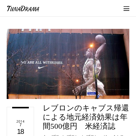
TunaDrama
レブロンのキャブス帰還
による地元経済効果は年
2014
間500億円 米経済誌
7
18