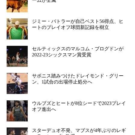
ームが全滅
ジミー・バトラーが自己ベスト56得点、ヒ
ートのプレイオフ球団新記録を樹立
セルティックスのマルコム・ブログドンが
2022-23シックスマン賞受賞
サボニス踏みつけたドレイモンド・グリー
ン、1試合の出場停止処分へ
ウルブズとヒートが8位シードで2023プレイ
オフ進出へ
スターデュオ不発、マブスが4年ぶりのレギ