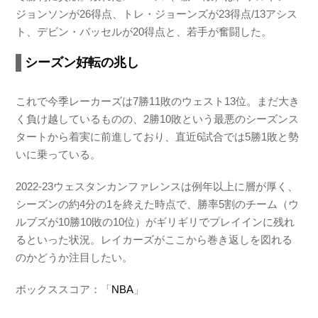
ジョンソンが26得点、トレ・ジョーンズが23得点/13アシス
ト、デビン・バッセルが20得点と、若手が奮闘した。
シーズン好転の兆し
これで今季レーカーズは7勝11敗のウェスト13位。まだ大き
く負け越しているものの、2勝10敗という最悪のシーズンス
タートから着実に前進しており、直近6試合では5勝1敗と勢
いに乗っている。
2022-23ウェスタンカンファレンスは例年以上に層が厚く、
シーズンの約4分の1を終えた時点で、勝率5割のチーム（ウ
ルブズが10勝10敗の10位）がギリギリでプレイインに残れ
るといった状況。レイカーズがここから巻き返しを図れる
のかどうか注目したい。
ボックススコア：「
NBA
」