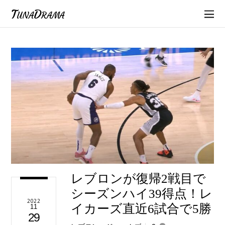
TunaDrama
レブロンが復帰2戦目で
シーズンハイ39得点！レ
2022
イカーズ直近6試合で5勝
11
29