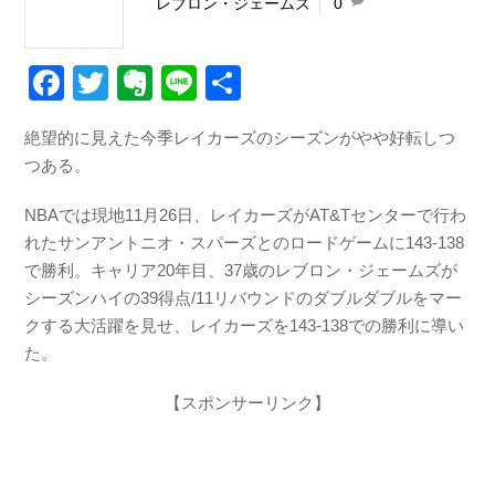
レブロン・ジェームズ
0
F
T
E
Li
共
a
wi
v
n
有
絶望的に見えた今季レイカーズのシーズンがやや好転しつ
c
tt
er
e
つある。
e
er
n
b
ot
NBAでは現地11月26日、レイカーズがAT&Tセンターで行わ
れたサンアントニオ・スパーズとのロードゲームに143-138
o
e
で勝利。キャリア20年目、37歳のレブロン・ジェームズが
o
シーズンハイの39得点/11リバウンドのダブルダブルをマー
k
クする大活躍を見せ、レイカーズを143-138での勝利に導い
た。
【スポンサーリンク】