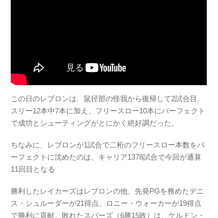
この日のレブロンは、鼠径部の怪我から復帰して2試合目。
スリー12本中7本に加え、フリースロー10本にパーフェクト
で成功とシューティングがとにかく絶好調だった。
ちなみに、レブロンが1試合で二桁のフリースロー本数をパ
ーフェクトに沈めたのは、キャリア1378試合で今回が通算
11回目となる
勝利したレイカーズはレブロンの他、先発PGを務めたデニ
ス・シュルーダーが21得点、ロニー・ウォーカーが19得点
で勝利に貢献。敗れたスパーズ（6勝15敗）は、ケルドン・